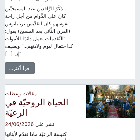
ذِكْرُ الرَّاقِدِين عند المسيحيِّين
كان على الدَّوام من أجل راحة
نفوسهم.كان القدِّيس ترتليانوس
(القرن الثَّاني بعد المسيح) يقول:
“التَّقدمات تعمل دائمًا للأموات
كـﭑحتفال ليوم ولادتهم…” ويضيف
“إن […]
اقرأ أكثر…
مقالات وعظات
الحياة الروحيّة في
الرعيّة
نشر على
24/06/2026
كنيسة الرعيّة ماذا تقدّم لأبنائها