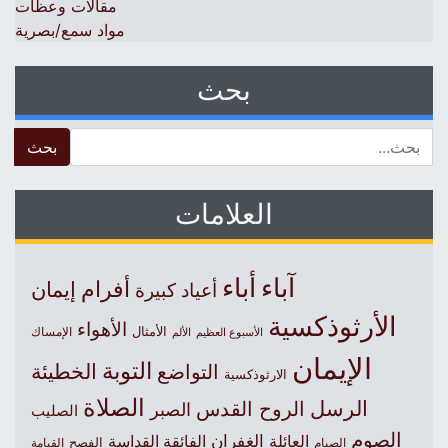
مقالات وعظات
مواد سمع/بصرية
بحث
 for:
العلامات
آباء
أباء
أفرام
إيمان
أعياد كبيرة
الأرثوذكسية
الأهواء
الأمثال
الأسبوع العظيم
الإمساك
الألم
الإيمان
التوبة
التواضع
الخطيئة
الارثوذكسية
الصلاة
الرسل
الروح القدس
الصبر
الصليب
الصوم
الغفران
العائلة
الفائقة القداسة
الصيام
الفصح
القيامة