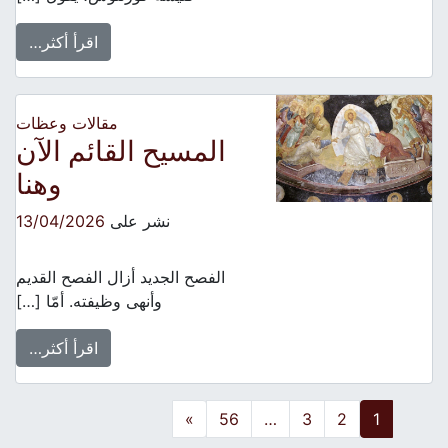
اقرأ أكثر…
مقالات وعظات
المسيح القائم الآن
وهنا
نشر على
13/04/2026
الفصح الجديد أزال الفصح القديم
وأنهى وظيفته. أمّا […]
اقرأ أكثر…
Posts navigatio
»
56
…
3
2
1