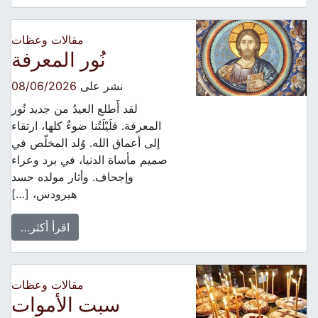
مقالات وعظات
نُور المعرفة
نشر على
08/06/2026
لقد أَطلع العيدُ من جديد نُور
المعرفة. فلَيْلَتُنا ضوءٌ كلها، ارتقاء
إلى أعماق الله. وُلد المخلّص في
صميم مأساة الدنيا، في برد وعراء
وإجحاف. وأثار مولده حسد
هيرودس، […]
اقرأ أكثر…
مقالات وعظات
سبت الأموات