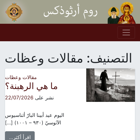
Skip to conten
Main Navigation
التصنيف:
مقالات وعظات
مقالات وعظات
ما هي الرهبنة؟
نشر على
22/07/2026
اليوم عيد أبينا البارّ أثناسيوس
الآثوسيّ (٩٣٠ – ١٠٠١) […]
اقرأ أكثر…