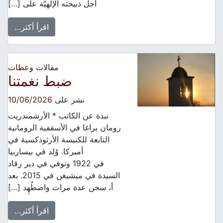
أجل ذبيحته الإلهيّة على […]
اقرأ أكثر…
مقالات وعظات
ضبط نغمتنا
نشر على
10/06/2026
نبذة عن الكاتب * الأرشمندريت
رومان براغا في الأسقفية الرومانية
التابعة للكنيسة الأرثوذكسية في
أميركا. وُلد في بيساربيا
في 1922 وتوفي في دير رقاد
السيدة في ميشيغن في 2015. بعد
أ، سجن عدة مرات واضطُهِد […]
اقرأ أكثر…