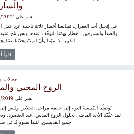
والسار
نشر على
3/2022
في إنجيل أحد الغفران، تطالعنا أخطار ثلاثة ناجمة عن عمل
والصدأ والسارقين، أخطار يهمّنا التوقّف عندها ونحن نلج عتبة
الكبير، لا سيّما وأنّ الربّ يحدّثنا عمّا 
اقرأ أ
مقالات 
الروح المحيي والمج
نشر على
/2019
تُوصِلُنا الكنيسةُ اليوم إلى خاتمة مراحل الخلاص وليس إلى ن
لقد عيَّدْنا الأحدَ الماضي لحلول الروح القدس، عيد العنصرة، وبع
جميع القديسين، لنبدأ بصومٍ يُدعى صو