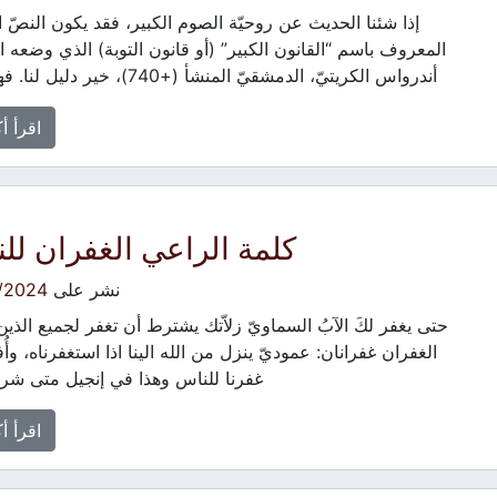
إذا شئنا الحديث عن روحيّة الصوم الكبير، فقد يكون النصّ ال
المعروف باسم “القانون الكبير” (أو قانون التوبة) الذي وضعه ا
أندرواس الكريتيّ، الدمشقيّ المنشأ (+740)، خير دليل لنا. فهذا […]
اقرأ أ
كلمة الراعي الغفران لل
نشر على
/2024
حتى يغفر لكَ الآبُ السماويّ زلاّتك يشترط أن تغفر لجميع الذين
الغفران غفرانان: عموديّ ينزل من الله الينا اذا استغفرناه، وأُف
غفرنا للناس وهذا في إنجيل متى شر
اقرأ أ