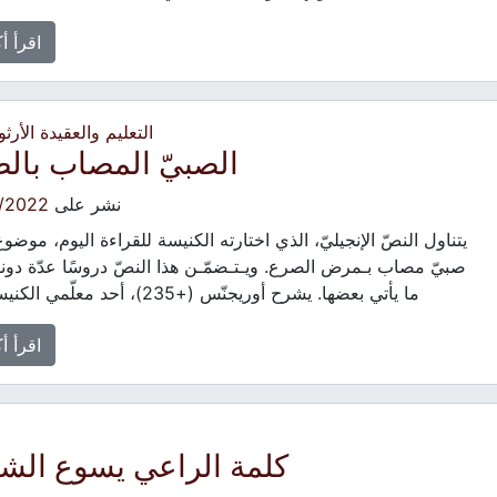
اقرأ أ
التعليم والعقيدة الأرث
الصبيّ المصاب بال
نشر على
/2022
يتناول النصّ الإنجيليّ، الذي اختارته الكنيسة للقراءة اليوم، موضو
صبيّ مصاب بـمرض الصرع. ويـتـضمّـن هذا النصّ دروسًا عدّة دو
ما يأتي بعضها. يشرح أوريجنّس (+235)، أحد معلّمي الكنيسة […]
اقرأ أ
كلمة الراعي يسوع الش