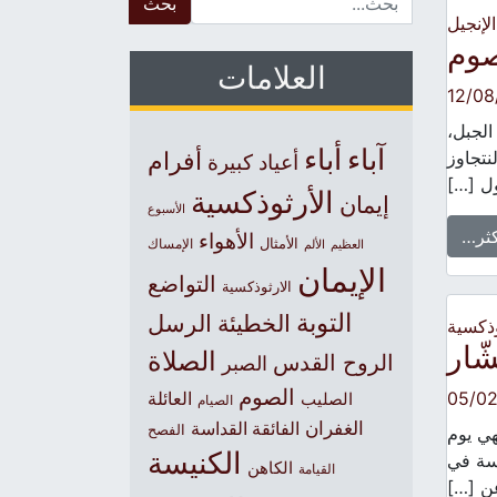
الإنجيل
صوم
العلامات
12/08
الجبل،
آباء
أباء
نتجاوز
أفرام
أعياد كبيرة
ول […]
الأرثوذكسية
إيمان
الأسبوع
كثر…
الأهواء
الأمثال
العظيم
الإمساك
الألم
الإيمان
التواضع
الارثوذكسية
التوبة
الخطيئة
الرسل
وذكسية
ّار
الصلاة
الروح القدس
الصبر
الصوم
05/0
الصليب
العائلة
الصيام
الغفران
الفائقة القداسة
الفصح
هي يوم
الكنيسة
يسة في
الكاهن
القيامة
عن […]