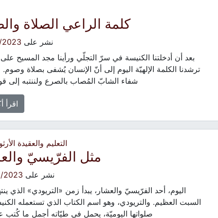
كلمة الراعي الصلاة وال
نشر على
/2023
بعد أن أدخلتنا الكنيسة في سرّ التجلّي ورأينا مجد المسيح على 
ترشدنا الكلمة الإلهيّة اليوم إلى أنّ الإنسان يُشفى بصلاة وصوم. ل
شفاء الشابّ المُصاب بالصرع ولننتبه إلى ق
اقرأ أ
التعليم والعقيدة الأرث
مثل الفرّيسيّ والعش
نشر على
2/2023
اليوم، أحد الفرّيسيّ والعشار، يبدأ زمن «التريودي» الذي ينت
السبت العظيم. والتريودي، وهو اسم الكتاب الذي تستعمله الكن
صلواتها اليوميّة، يحمل في طيّاته أجمل ما كُتب 