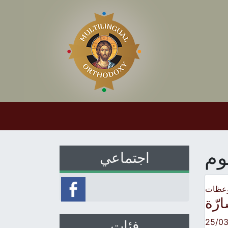
وم
اجتماعي
وعظات
ارّة
25/0
فئات