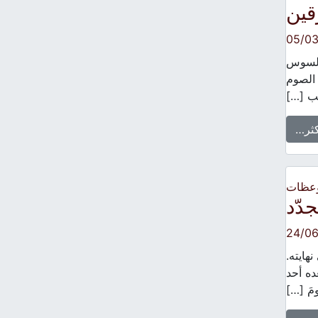
قين
05/0
 السوس
 الصوم
يجب […]
كثر…
وعظات
دّد
24/06
هايته.
ده أحد
مَ […]