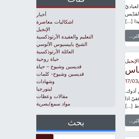
عباديّ
لقدّيس
أخبار
اشكاليات معاصرة
الإنجيل
كثر…
التعليم والعقيدة الأرثوذكسية
الشيخ باييسيوس الآثوسي
العائلة الأرثوذكسية
حياة روحية
الإنجيل
قديسين وشيوخ – حياة
ناس
قديسين وشيوخ- كلمات
17/03
وشهادات
ليتورجيا
 آذوك.
مقالات وعظات
قيّ اذا
مواد سمع/بصرية
ط […]
بحث
كثر…
Search for: