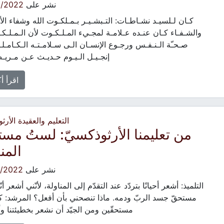
نشر على
8/2022
كـان لـلسيـد نشـاطـات: التـبشـيـر بـمـلكـوت الله وشفاء ال
والشـفـاء كـان عنـده عـلامـة لمجـيء المـلـكـوت لأن الـمـلـك
صـحـّة الـنـفـس ورجـوع الإنسـان الـى سـلامـتـه الـكـامـلـ
إنجـيـل الـيـوم حـديـث عـن مـري
اقرأ أ
التعليم والعقيدة الأرث
من تعليمنا الأرثوذكسيّ: لستُ مستحق
المن
نشر على
7/2022
التلميذ: أشعر أحيانًا بتردّد عند التقدّم إلى المناولة، لأنّني أشعر أن
مستحقّ جسد الربّ ودمه. ماذا تنصحني بأن أفعل؟ المرشد: كلّ
مستحقّين ومن الجيّد أن نشعر بخطيئتنا و