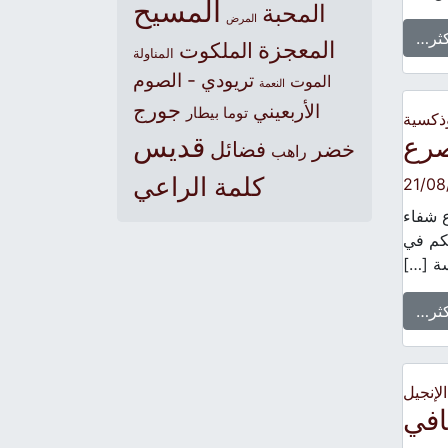
المسيح
المحبة
المرض
كثر…
المعجزة
الملكوت
المناولة
تريودي - الصوم
الموت
النعمة
جورج
الأربعيني
توما بيطار
وذكسية
صرع
قديس
خضر
فضائل
راهب
كلمة الراعي
21/08
ع شفاء
نكم في
كثر…
الإنجيل
افي