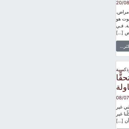
20/0
أمراض.
ـوت هو
ة. فـي
ـض […]
كثر…
وذكسية
ًّا
اولة
08/0
ّني غير
نا غير
أن […]