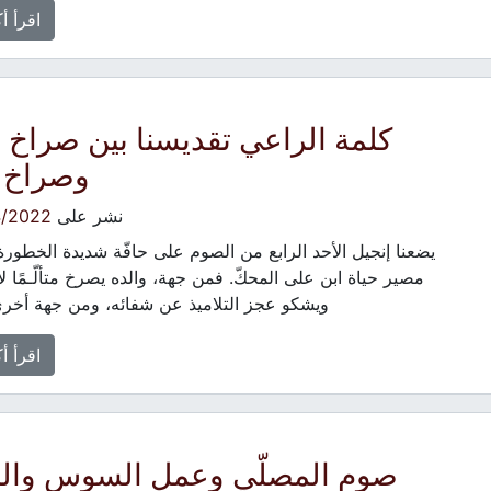
اقرأ أ
كلمة الراعي تقديسنا بين صراخ و
وصراخ ا
نشر على
4/2022
يضعنا إنجيل الأحد الرابع من الصوم على حافّة شديدة الخطور
مصير حياة ابن على المحكّ. فمن جهة، والده يصرخ متألّـمًا ل
ويشكو عجز التلاميذ عن شفائه، ومن جهة أخرى
اقرأ أ
صوم المصلّي وعمل السوس وال