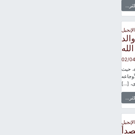
كثر…
الإنجيل
الد
لله
02/0
ة، حيث
أوجاعه
، […]
كثر…
الإنجيل
صدأ