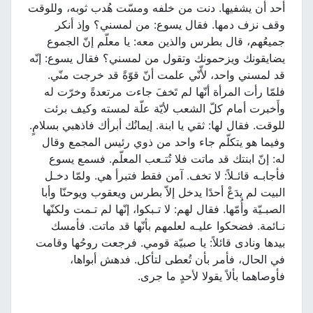
أحد أن يشفيها. دنت من خلفه ومسّت هُدب ثوبه، وللوقت
وقف نزف دمها. فقال يسوع: من لمسني؟ وإذ أنكر
جميعُهم، قال بطرس والذين معه: يا معلّم إنّ الجموع
يضايقونك ويزحمونك وتقول من لمسني؟ فقال يسوع: إنّه
قد لمسني واحد، لأّنّي علمت أنّ قوّةً قد خرجت منّي.
فلمّا رأت المرأة أنّها لم تَخفَ جاءت مرتعدةً وخرّت له
وأَخبرت أمام كلّ الشعب لأيّة علّة لمسته وكيف برئت
للوقت. فقال لها: ثقي يا ابنة. إيمانُك أبرأك فاذهبي بسلامٍ.
وفيما هو يتكلّم جاء واحد من ذوي رئيس المجمع وقال
له: إنّ ابنتك قد ماتت فلا تُتـعب المعلّم. فسمع يسوع
فأجابـه قائـلاً: لا تخف. آمن فقط فتبرأ هي. ولمّا دخـل
البيت لم يدَعْ أحدًا يدخل إلاّ بطرس ويعقوب ويوحنّا وأبا
الصبـيّة وأُمّها. فقال لهم: لا تـبكوا، إنّها لم تـمت ولكنّها
نـائمة. فضحكوا عليـه لعلمهم بأنّها قد ماتت. فأمسك
بيدها ونادى قائلاً: يا صبيّة قومي. فرجعت روحُها وقامت
في الحال، فأمر بأن تُعطى لتأكل. فدهش أبواها،
فأوصاهما بألاً يقولا لأحدٍ ما جرى.