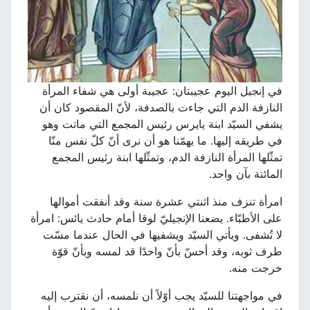
في إنجيل اليوم عجيبتان: عجيبة أولى هي شفاء المرأة
النازفة الدم التي جاءت بالصدفة، لأنّ المقصود كان أن
يشفي السيّد ابنة يايرس رئيس المجمع التي ماتت وهو
في طريقه إليها. ما يهمّنا هو أن نرى أنّ كلّ نفس منّا
تمثّلها المرأة النازفة الدم، وتمثّلها ابنة رئيس المجمع
المائتة بآن واحد.
امرأة تنزف منذ اثنتي عشرة سنة وقد أنفقت أموالها
على الأطبّاء. يضعنا الإنجيليّ لوقا أمام حادث يائس: امرأة
لا تُشفى. ويأتي السيّد ويشفيها في الحال عندما مسّت
طرف ثوبه، وقد أحسّ بأنّ واحدًا قد لمسه وبأنّ قوّة
خرجت منه.
في مواجهتنا للسيّد يجب أوّلاً أن نلمسه، أن نقترب إليه