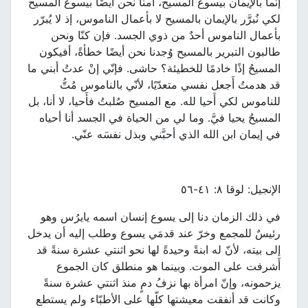
إنّما بالإيمان بيسوع المسيح، آمنَّا نحن أيضًا بيسوع المسيح
لكي نُبرَّر بالإيمان بالمسيح لا بأعمال الناموس، إذ لا يُبرّر
بأعمال الناموس أحدٌ من ذوي الجسد. فإن كنّا ونحن
طالبون التبرير بالمسيح وُجدنا نحن أيضًا خطأةً، أفيكون
المسيحُ إذًا خادمًا للخطيئة؟ حاشى. فإنّي إنْ عدتُ أبني ما
قد هدمتُ أَجعل نفسي متعدّيًا، لأنّي بالناموس مُتُّ
للناموس لكي أَحيا لله. مع المسيح صُلبتُ فأَحيا، لا أنا، بل
المسيحُ يحيا فيَّ. وما لي من الحياة في الجسد أنا أحياه
في إيمان ابن الله الذي أحبَّني وبذل نفسَه عنّي.
الإنجيل: لوقا ٨: ٤١-٥٦
في ذلك الزمان دنا إلى يسوع إنسان اسمه يايرُس وهو
رئيسٌ للمجمع وخرّ عند قدمَي يسوع وطلب إليه أن يدخل
إلى بيته، لأنّ له ابنةً وحيدةً لها نحو اثنتي عشرة سنةً قد
أَشرفت على الموت. وبينما هو منطلق كان الجموع
يزحمونه، وإنّ امرأة بها نزفُ دمٍ منذ اثنتي عشرة سنةً
وكانت قد أنفقت معيشتها كلّها على الأطبّاء ولم يستطع