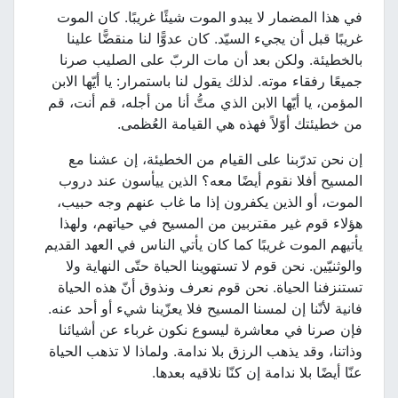
في هذا المضمار لا يبدو الموت شيئًا غريبًا. كان الموت
غريبًا قبل أن يجيء السيّد. كان عدوًّا لنا منقضًّا علينا
بالخطيئة. ولكن بعد أن مات الربّ على الصليب صرنا
جميعًا رفقاء موته. لذلك يقول لنا باستمرار: يا أيّها الابن
المؤمن، يا أيّها الابن الذي متُّ أنا من أجله، قم أنت، قم
من خطيئتك أوّلاً فهذه هي القيامة العُظمى.
إن نحن تدرّبنا على القيام من الخطيئة، إن عشنا مع
المسيح أفلا نقوم أيضًا معه؟ الذين ييأسون عند دروب
الموت، أو الذين يكفرون إذا ما غاب عنهم وجه حبيب،
هؤلاء قوم غير مقتربين من المسيح في حياتهم، ولهذا
يأتيهم الموت غريبًا كما كان يأتي الناس في العهد القديم
والوثنيّين. نحن قوم لا تستهوينا الحياة حتّى النهاية ولا
تستنزفنا الحياة. نحن قوم نعرف ونذوق أنّ هذه الحياة
فانية لأنّنا إن لمسنا المسيح فلا يعزّينا شيء أو أحد عنه.
فإن صرنا في معاشرة ليسوع نكون غرباء عن أشيائنا
وذاتنا، وقد يذهب الرزق بلا ندامة. ولماذا لا تذهب الحياة
عنّا أيضًا بلا ندامة إن كنّا نلاقيه بعدها.