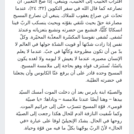
اقتراب الحبيب إلى الحبيب، وينبغي، إذا صحّ التعبير، أن
نصارعه كما قال الله في سفر التكوين (٣٢: ٢٤)، عندما
تحدّث عن صراع يعقوب للملاك. ينبغي أن نصارع المسيح
مصارعة حقّ بحيث نلتقي بقوّته وبحيث ينسكب الربّ فينا
انسكابًا كلّيًّا، فنشبع من حضرته ونشبع بتعزياته وعندئذ
نُشفى. تُشفى نفوسنا المكسّرة المعذّبة المحيّرة. وكلّ
نفس إذا زادت شدّتها أو قويت الشدّة حولها في العالم لا
بدّ من أن تكون مطروحة وكأنّها في جبّ. عندما لا يعلم
الإنسان مصيره، عندما لا يعيش لا ليومه ولا لغده يكون
يائسًا، تُستَنزف قواه وهو بحاجة إلى ملامسة المسيح.
المسيح وحده قادر على أن يرفع عنّا الكابوس وأن يجعلنا
في حضرته الطيّبة.
والصبيّة ابنة يايرس بعد أن دخلت الموت أمسك السيّد
بيدها – وهنا أيضًا عندنا ملامسة – وناداها: «يا صبيّة
قومي». قوّة المسيح تتسرّب حتّى إلى جراثيم الموت.
وكما شُفيت النازفة الدم للحال هكذا رجعت إلى الصبيّة
روحها في الحال. يشدّد الإنجيليّ لوقا على عبارة «في
الحال» لأنّ الربّ يوجّهنا بكلّ ما فيه من قوّة وحياة.