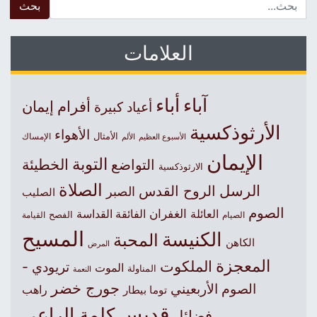
 for:
العلامات
آباء
أباء
أفرام
إيمان
أعياد كبيرة
الأرثوذكسية
الأهواء
الأمثال
الأسبوع العظيم
الإمساك
الألم
الإيمان
التوبة
التواضع
الخطيئة
الارثوذكسية
الصلاة
الرسل
الروح القدس
الصبر
الصليب
الصوم
الغفران
العائلة
الفائقة القداسة
الصيام
الفصح
القيامة
المسيح
الكنيسة
المحبة
الكاهن
المرض
المعجزة
الملكوت
تريودي -
الموت
المناولة
النعمة
جورج خضر
الصوم الأربعيني
راهب
توما بيطار
قديس
كلمة الراعي
فضائل