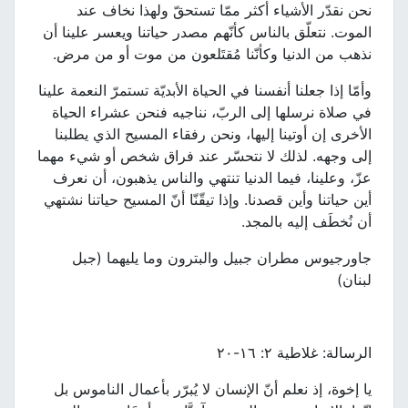
نحن نقدّر الأشياء أكثر ممّا تستحقّ ولهذا نخاف عند
الموت. نتعلّق بالناس كأنّهم مصدر حياتنا ويعسر علينا أن
نذهب من الدنيا وكأنّنا مُقتَلعون من موت أو من مرض.
وأمّا إذا جعلنا أنفسنا في الحياة الأبديّة تستمرّ النعمة علينا
في صلاة نرسلها إلى الربّ، نناجيه فنحن عشراء الحياة
الأخرى إن أوتينا إليها، ونحن رفقاء المسيح الذي يطلبنا
إلى وجهه. لذلك لا نتحسّر عند فراق شخص أو شيء مهما
عزّ، وعلينا، فيما الدنيا تنتهي والناس يذهبون، أن نعرف
أين حياتنا وأين قصدنا. وإذا تيقّنّا أنّ المسيح حياتنا نشتهي
أن نُخطَف إليه بالمجد.
جاورجيوس مطران جبيل والبترون وما يليهما (جبل
لبنان)
الرسالة: غلاطية ٢: ١٦-٢٠
يا إخوة، إذ نعلم أنّ الإنسان لا يُبرّر بأعمال الناموس بل