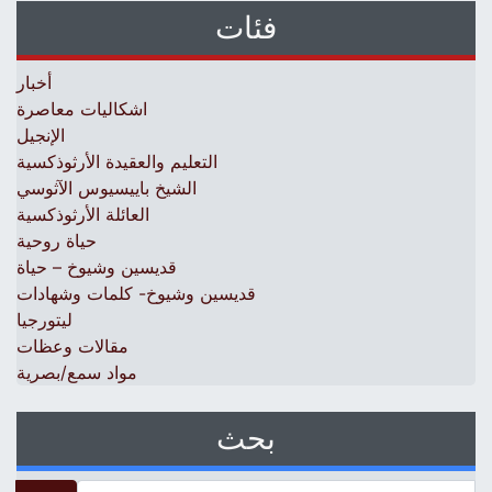
فئات
أخبار
اشكاليات معاصرة
الإنجيل
التعليم والعقيدة الأرثوذكسية
الشيخ باييسيوس الآثوسي
العائلة الأرثوذكسية
حياة روحية
قديسين وشيوخ – حياة
قديسين وشيوخ- كلمات وشهادات
ليتورجيا
مقالات وعظات
مواد سمع/بصرية
بحث