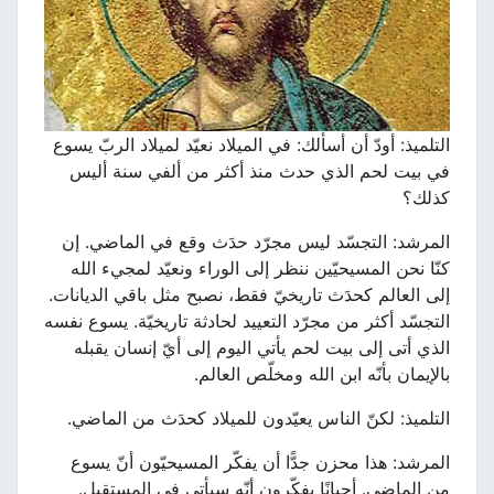
التلميذ: أودّ أن أسألك: في الميلاد نعيّد لميلاد الربّ يسوع
في بيت لحم الذي حدث منذ أكثر من ألفي سنة أليس
كذلك؟
المرشد: التجسّد ليس مجرّد حدَث وقع في الماضي. إن
كنّا نحن المسيحيّين ننظر إلى الوراء ونعيّد لمجيء الله
إلى العالم كحدَث تاريخيّ فقط، نصبح مثل باقي الديانات.
التجسّد أكثر من مجرّد التعييد لحادثة تاريخيّة. يسوع نفسه
الذي أتى إلى بيت لحم يأتي اليوم إلى أيّ إنسان يقبله
بالإيمان بأنّه ابن الله ومخلّص العالم.
التلميذ: لكنّ الناس يعيّدون للميلاد كحدَث من الماضي.
المرشد: هذا محزن جدًّا أن يفكّر المسيحيّون أنّ يسوع
من الماضي. أحيانًا يفكّرون أنّه سيأتي في المستقبل.