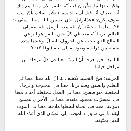
ولكن نادرًا ما يفكّرون فيه أنّه حاضر الآن معنا. مع ذلك
أنت تعرف أنّه قبل أن يولد يسوع بشّر الملاك بأنّ اسمه
سوف يكون: «عمّانوئيل الذي تفسيره الله معنا» (متّى ١:
٢٣). يعلّمنا التجسّد أنّ الله معنا. أرسل الله ابنه إلى
العالم ليرينا أنّه معنا في كلّ حين. أليس هو الراعي
الصالح الذي يبحث عن الخروف الضالّ، وعندما يجده،
يحمله بين ذراعيه ويعود به إلى بيته (لوقا ١٥: ٧).
التلميذ: نحن نعرف أنّ الربّ معنا في كلّ مرحلة من
مراحل حياتنا.
المرشد: صحّ. التجسّد يكشف لنا أنّ الله معنا: معنا في
الـظلم والضيق وفيه يرانا، معنا في البحبوحة والرخاء
ليحفظنا متواضعين، معنا في العمل ليحفظنا أمناء، معنا
في المسرّات ليجعلها مفيدة، معنا في الأحزان ليمسح
دموعنا، معنا في الحياة ليجعلها هادفة، معنا في الموت
ليقودنا إلى ما وراء الموت، إلى المكان الذي أعدّه الله
للذين يحبّونه.