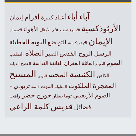
آباء
أباء
أفرام
إيمان
أعياد كبيرة
الأرثوذكسية
الأهواء
الأمثال
الأسبوع العظيم
الإمساك
الألم
الإيمان
التوبة
التواضع
الخطيئة
الارثوذكسية
الصلاة
الرسل
الروح القدس
الصبر
الصليب
الصوم
الغفران
العائلة
الفائقة القداسة
الصيام
الفصح
القيامة
المسيح
الكنيسة
المحبة
الكاهن
المرض
المعجزة
الملكوت
تريودي -
الموت
المناولة
النعمة
جورج خضر
الصوم الأربعيني
راهب
توما بيطار
قديس
كلمة الراعي
فضائل