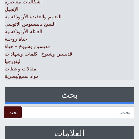
اشكاليات معاصرة
الإنجيل
التعليم والعقيدة الأرثوذكسية
الشيخ باييسيوس الآثوسي
العائلة الأرثوذكسية
حياة روحية
قديسين وشيوخ – حياة
قديسين وشيوخ- كلمات وشهادات
ليتورجيا
مقالات وعظات
مواد سمع/بصرية
بحث
 for:
العلامات