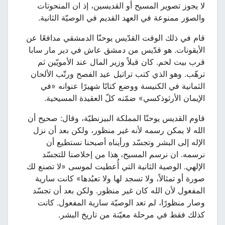
لا يجوز تصوير المسيح أو القديسين، إذ ان المنحوتات
والصوَر ممنوعة في العهد القديم في الوصيّة الثانية.
قام في ذلك الوقت القدّيس يوحنّا الدمشقي مدافعًا عن
الأيقونات. هو قدّيس من دمشق عاش في دير مار سابا
قرب بيت لحم. كان قبلاً وزير المال عند الأمويّين ثم
ترهّب. وهو الذي كتب تراتيل عيد الفصح ورتّب الألحان
الثمانية في الكنيسة ووضع كتابًا شهيرًا عنوانه «في
الإيمان الأرثوذكسي» ضمّنه كلّ العقيدة المسيحية.
قاوم القديس يوحنّا المملكة البيزنطيّة، وقال: صحيح أن
الله لا يمكن رسمه لأنه غير منظور، ولكن بعد أن نزل
الإله إلى البشر وتجسّد ورأيناه أصبحنا نستطيع أن
نرسمه. ان نرسم المسيح، هذا من إخلاصنا للتجسّد
الإلهي. الوصية الثانية التي أُعطيت لموسى «لا تصنع لك
صورة أو تمثالاً، ولا تسجد لها ولا تعبُدها» كانت سارية
المفعول لأن الله كان غير منظور. ولكن بعد أن تجسّد
وصار منظورًا، لم تعد الوصيّة سارية المفعول. كانت
كذلك فقط في مرحلة معيّنة من تاريخ البشر.