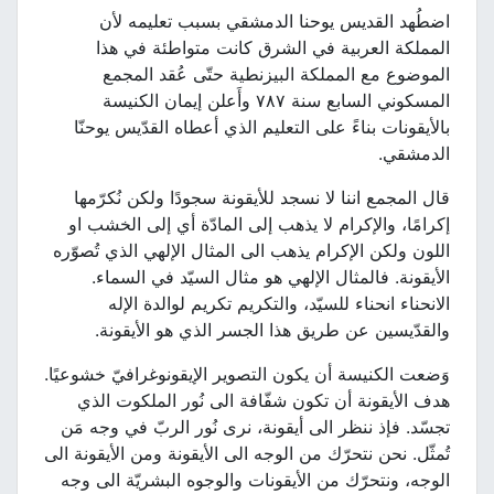
اضطُهد القديس يوحنا الدمشقي بسبب تعليمه لأن
المملكة العربية في الشرق كانت متواطئة في هذا
الموضوع مع المملكة البيزنطية حتّى عُقد المجمع
المسكوني السابع سنة ٧٨٧ وأَعلن إيمان الكنيسة
بالأيقونات بناءً على التعليم الذي أعطاه القدّيس يوحنّا
الدمشقي.
قال المجمع اننا لا نسجد للأيقونة سجودًا ولكن نُكرّمها
إكرامًا، والإكرام لا يذهب إلى المادّة أي إلى الخشب او
اللون ولكن الإكرام يذهب الى المثال الإلهي الذي تُصوّره
الأيقونة. فالمثال الإلهي هو مثال السيّد في السماء.
الانحناء انحناء للسيّد، والتكريم تكريم لوالدة الإله
والقدّيسين عن طريق هذا الجسر الذي هو الأيقونة.
وَضعت الكنيسة أن يكون التصوير الإيقونوغرافيّ خشوعيًا.
هدف الأيقونة أن تكون شفّافة الى نُور الملكوت الذي
تجسّد. فإذ ننظر الى أيقونة، نرى نُور الربّ في وجه مَن
تُمثّل. نحن نتحرّك من الوجه الى الأيقونة ومن الأيقونة الى
الوجه، ونتحرّك من الأيقونات والوجوه البشريّة الى وجه