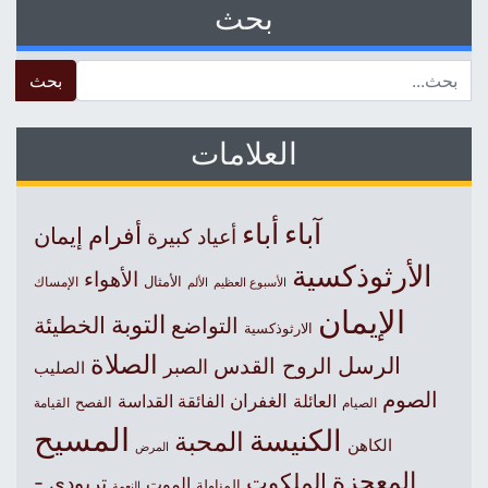
بحث
 for:
العلامات
آباء
أباء
أفرام
إيمان
أعياد كبيرة
الأرثوذكسية
الأهواء
الأمثال
الأسبوع العظيم
الإمساك
الألم
الإيمان
التوبة
التواضع
الخطيئة
الارثوذكسية
الصلاة
الرسل
الروح القدس
الصبر
الصليب
الصوم
الغفران
العائلة
الفائقة القداسة
الصيام
الفصح
القيامة
المسيح
الكنيسة
المحبة
الكاهن
المرض
المعجزة
الملكوت
تريودي -
الموت
المناولة
النعمة