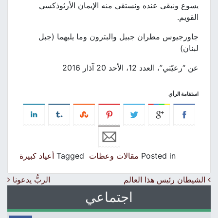
يسوع ونبقى عنده ونستقي منه الإيمان الأرثوذكسي
القويم.
جاورجيوس مطران جبيل والبترون وما يليهما (جبل
لبنان)
عن “رعيّتي”، العدد 12، الأحد 20 آذار 2016
استقامة الرأي
Posted in
مقالات وعظات
Tagged
أعياد كبيرة
Post navigation
الشيطان رئيس هذا العالم
الربُّ يدعونا
اجتماعي