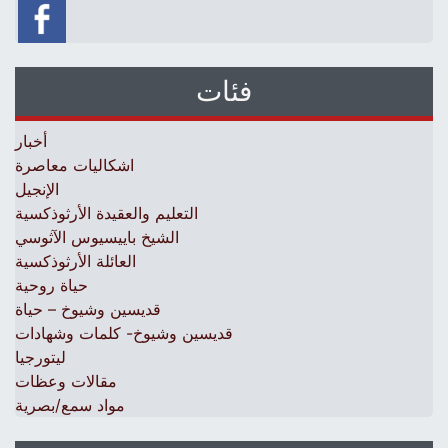
فئات
أخبار
اشكاليات معاصرة
الإنجيل
التعليم والعقيدة الأرثوذكسية
الشيخ باييسيوس الآثوسي
العائلة الأرثوذكسية
حياة روحية
قديسين وشيوخ – حياة
قديسين وشيوخ- كلمات وشهادات
ليتورجيا
مقالات وعظات
مواد سمع/بصرية