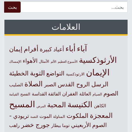
 for:
العلامات
آباء
أباء
أفرام
إيمان
أعياد كبيرة
الأرثوذكسية
الأهواء
الأمثال
الأسبوع العظيم
الإمساك
الألم
الإيمان
التوبة
التواضع
الخطيئة
الارثوذكسية
الصلاة
الرسل
الروح القدس
الصبر
الصليب
الصوم
الغفران
العائلة
الفائقة القداسة
الصيام
الفصح
القيامة
المسيح
الكنيسة
المحبة
الكاهن
المرض
المعجزة
الملكوت
تريودي -
الموت
المناولة
النعمة
جورج خضر
الصوم الأربعيني
راهب
توما بيطار