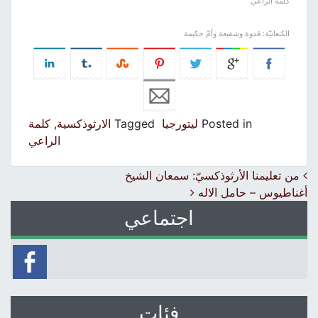
كلمة الراعي
الكنعانيّة: قدوة وشفيعة وأمّ حكيمة
Posted in
ليتورجيا
Tagged
الارثوذكسية
,
كلمة
الراعي
Post navigation
من تعليمنا الأرثوذكسيّ: سمعان الشيخ
أغناطيوس – حامل الاله
اجتماعي
فئات