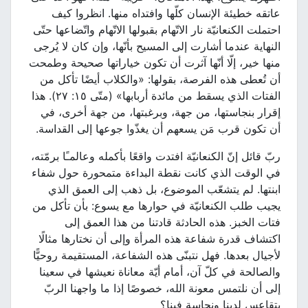
عاتقه خطيئة الإنسان كلّها وافتداه منها. انظروا كيف
احتملت الكنعانيّة نار الاتّهام بقبولها الاتّهام واتّضاعها حتّى
النهاية عندما أشارت إلى المسيح بأنّها، وإن كان لا يُرجى
منها خير، إلّا أنّها آثرت أن تكون خياراتها صحيحة وطمحت
أن تُعطى هذه الفرصة، بقولها: «والكلاب أيضًا تأكل من
الفتات الذي يسقط من مائدة أربابها» (متّى ١٥: ٢٧). هذا
إقرار بنجاستها، من جهة، وبرغبتها، من جهة أخرى، في
أن تكون قرب مَن يسعهم أن يغذّوا جوعها إلى القداسة.
ربّ قائل إنّ الكنعانيّة افتدت واقعًا بأكمله وعالمـًا برمّته،
في الوقت الذي كانت نقطة البداءة متمحورة حول شفاء
ابنتها. لم يتشعّب الموضوع، بل ذهب إلى العمق الذي
يجيب طلب الكنعانيّة في حوارها مع يسوع: بأن تأكل من
فتات الخبز. هذه الحادثة قادتنا من هذا العمق إلى
اكتشاف قدرة شفاعة هذه المرأة وإلى أن نختارها مثالًا
لأجيال بعدها. فهل نتبنّى هذه الشفاعة، المستقيمة روحيًّا
والصالحة في كلّ آن، أمام أيّة معاناة نعيشها في سعينا
إلى أن نلتمس معونة الله، خصوصًا إذا ما واجهنا الربّ
بتقاعس لدينا ونجاسة فينا؟