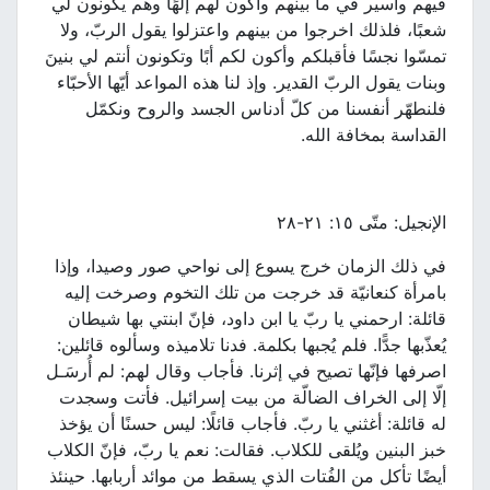
فيهم وأسير في ما بينهم وأكون لهم إلهًا وهم يكونون لي
شعبًا، فلذلك اخرجوا من بينهم واعتزلوا يقول الربّ، ولا
تمسّوا نجسًا فأقبلكم وأكون لكم أبًا وتكونون أنتم لي بنينَ
وبنات يقول الربّ القدير. وإذ لنا هذه المواعد أيّها الأحبّاء
فلنطهّر أنفسنا من كلّ أدناس الجسد والروح ونكمّل
القداسة بمخافة الله.
الإنجيل: متّى ١٥: ٢١-٢٨
في ذلك الزمان خرج يسوع إلى نواحي صور وصيدا، وإذا
بامرأة كنعانيّة قد خرجت من تلك التخوم وصرخت إليه
قائلة: ارحمني يا ربّ يا ابن داود، فإنّ ابنتي بها شيطان
يُعذّبها جدًّا. فلم يُجبها بكلمة. فدنا تلاميذه وسألوه قائلين:
اصرفها فإنّها تصيح في إثرنا. فأجاب وقال لهم: لم أُرسَـل
إلّا إلى الخراف الضالّة من بيت إسرائيل. فأتت وسجدت
له قائلة: أغثني يا ربّ. فأجاب قائلًا: ليس حسنًا أن يؤخذ
خبز البنين ويُلقى للكلاب. فقالت: نعم يا ربّ، فإنّ الكلاب
أيضًا تأكل من الفُتات الذي يسقط من موائد أربابها. حينئذ