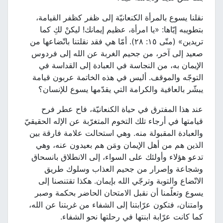
نقلنا يسوع بالمرأة الكنعانيّة إلى ظفر كظفر القيامة،
بتطويبه إيّاها: «يا امرأة، عظيم إيمانك! ليكنْ لكِ كما
تريدين» (متّى ١٥: ٢٨). أمّا هي فقد نقلتنا باتّضاعها من
صعيد إلى آخر، من جحيم الغربة عن الله إلى فردوس
الإيمان به، من النجاسة في العبادة إلى القداسة في
التوجّه والموقف. أليس في هذه الخاتمة عربون قيامة
يبشّر بالعافية والكرامة التي يقدّمها يسوع للإنسان؟
عند هذا المفترق في حياة الكنعانيّة، فاح عطر فرح
قيامتها في أرجاء تلك التخوم المتغرّبة عن الإله الحقيقيّ
والعبادة المقبولة منه. وهي استحالت علامة فارقة بين
الذين هم من أهل الإيمان ومَن هم بعيدون عنه، وهي
تدعو هؤلاء وأولئك على السواء، إلى الانطلاق بانسحاق
وشجاعة وإصرار من جحيم العذاب وسلوك طريق
الاتّضاع والتوبة وترجّي الله بإيمان. هكذا تقتنصنا إلى
يسوع وتعلّمنا أن نقبل الامتحان الحاضر بحكمة وصبر
وامتنان، فتكون عرّابتنا إلى الشفاء من غربتنا عن الله،
كما كانت عرّابة ابنتها في رحلتها نحو الشفاء.