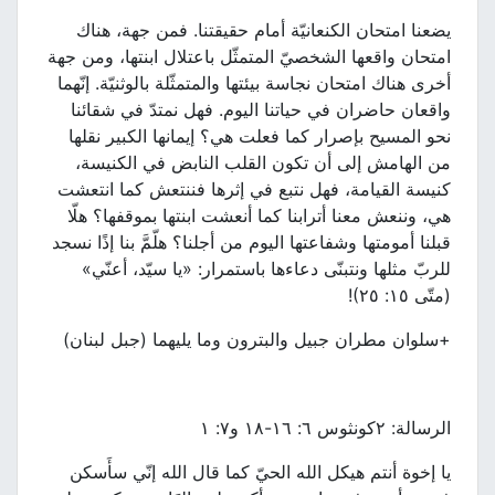
يضعنا امتحان الكنعانيّة أمام حقيقتنا. فمن جهة، هناك
امتحان واقعها الشخصيّ المتمثّل باعتلال ابنتها، ومن جهة
أخرى هناك امتحان نجاسة بيئتها والمتمثّلة بالوثنيّة. إنّهما
واقعان حاضران في حياتنا اليوم. فهل نمتدّ في شقائنا
نحو المسيح بإصرار كما فعلت هي؟ إيمانها الكبير نقلها
من الهامش إلى أن تكون القلب النابض في الكنيسة،
كنيسة القيامة، فهل نتبع في إثرها فننتعش كما انتعشت
هي، وننعش معنا أترابنا كما أنعشت ابنتها بموقفها؟ هلّا
قبلنا أمومتها وشفاعتها اليوم من أجلنا؟ هلّمَّ بنا إذًا نسجد
للربّ مثلها ونتبنّى دعاءها باستمرار: «يا سيّد، أعنّي»
(متّى ١٥: ٢٥)!
+سلوان مطران جبيل والبترون وما يليهما (جبل لبنان)
الرسالة: ٢كونثوس ٦: ١٦-١٨ و٧: ١
يا إخوة أنتم هيكل الله الحيّ كما قال الله إنّي سأَسكن