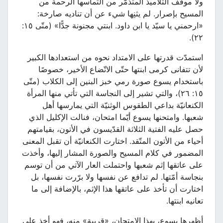
ولا موقف التلاميذ المتذمّر من التماسها الرحمة من
المسيح بإصرار. لم يثنِها شيء عن أن تناديه صارخة:
«ارحمني يا سيّد يا ابن داود. ابنتي مجنونة جدًّا» (متّى ١٥:
٢٢).
استمدّت قدرتها على الامتداد نحوه من استعدادها الكبير
لأن تتفانى كرمى ابنتها حتّى الاتّضاع الأخير، خصوصًا
باستخدام يسوع صورة رمي خبز البنين إلى الكلاب (متّى
١٥: ٢٦)، والتي تشير إلى النجاسة التي تأتي منها المرأة
الكنعانيّة بداعي الطقوس الوثنيّة التي يمارسها أهل
شعبها. وامتحنها يسوع أيّما امتحان، فنالت الإكليل الذي
حصل عليه الفتية الثلاثة القدّيسون في الأتون، بقيامتهم
أحياء من الأتون المتّقد. اختارت الكنعانيّة أن تقبل المعنى
المضمور في كلام المسيح والصورة المشار إليها، وأخذت
على عاتقها إثم شعبها واحتملت العار الآتي من أن توسم
بنجاسة أمّتها. لم تدافع عن نفسها ولا برّرت نفسها، بل
اختارت أن تأخذ على عاتقها هذا الإثم، بالإضافة إلى ما
تعانيه ابنتها.
أظهرها يسوع، بهذا الامتحان، «قريبة» منه، فهو أخذ على