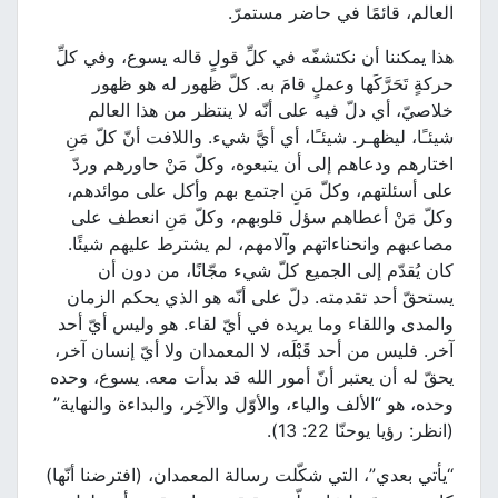
العالم، قائمًا في حاضر مستمرّ.
هذا يمكننا أن نكتشفّه في كلِّ قولٍ قاله يسوع، وفي كلِّ
حركةٍ تَحَرَّكَها وعملٍ قامَ به. كلّ ظهور له هو ظهور
خلاصيّ، أي دلّ فيه على أنّه لا ينتظر من هذا العالم
شيئـًا، ليظهـر. شيئـًا، أي أيَّ شيء. واللافت أنّ كلّ مَنِ
اختارهم ودعاهم إلى أن يتبعوه، وكلّ مَنْ حاورهم وردّ
على أسئلتهم، وكلّ مَنِ اجتمع بهم وأكل على موائدهم،
وكلّ مَنْ أعطاهم سؤل قلوبهم، وكلّ مَنِ انعطف على
مصاعبهم وانحناءاتهم وآلامهم، لم يشترط عليهم شيئًا.
كان يُقدّم إلى الجميع كلّ شيء مجّانًا، من دون أن
يستحقّ أحد تقدمته. دلّ على أنّه هو الذي يحكم الزمان
والمدى واللقاء وما يريده في أيّ لقاء. هو وليس أيّ أحد
آخر. فليس من أحد قَبْلَه، لا المعمدان ولا أيّ إنسان آخر،
يحقّ له أن يعتبر أنّ أمور الله قد بدأت معه. يسوع، وحده
وحده، هو “الألف والياء، والأوّل والآخِر، والبداءة والنهاية”
(انظر: رؤيا يوحنّا 22: 13).
“يأتي بعدي”، التي شكّلت رسالة المعمدان، (افترضنا أنّها)