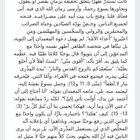
كانت تستدرّ طهرًا يتعلّق تحقيقه بزمانٍ يقصر أو يطول.
وتجاوزها يسوع رحمةً، وأرسى زمان الله الذي فيه. أتى
فجأةً، قلنا. وفتح باب بيت أبيه على مصـراعيـه. فتـحه
لجميـع النـاس. وخـصّ بودّه الصيّادين وجباة الضرائب
والمحتقَرين والزواني والمنجَّسين والمهمَّشين وَمَنِ
اعتُبروا “أَعداء الأمّة”. لم يهمل دعوة المعمدان إلى التوبة،
بل تبنّاها في شخصه الطاهر. أظهر نفسه واحدًا مع
المدعوّين إلى أن يتوبوا! قال يوحنّا كلامًا طيّبًا فيه. عظّمه
كما يليق به. أقرّ بأنّه: “أقوى منّي”. “لستُ أهلاً لأن أَخلع
نعلَيْه”. “سيُعمّدكم بالروح القدس والنار”. “بيده المِذْرى
يُنقّي بيدره، فيجمع قمحه في الأهراء. وأمّا التبن، فيُحرقه
بنار لا تُطفأ” (متّى 3: 11 و12). وحمل يسوعُ نفسَهُ إليه،
ليعتمد منه. بلى، مانعه المعمدان بقوله: “أنا أحتاج إلى أن
أَعتمد عن يدك، أَوَأنت تأتي إليَّ؟”. لكنّه ردّ ممانعته بقوله:
“دعني الآن وما أريد، فهكذا يَحسن بنا أن نُتمّ كلّ برّ” (3:
13- 15). كيف “هكذا”؟ باختياره، بارًّا، أن يكون واحدًا مع
الناس الذين رفع يوحنّا صوته، وناداهم! أي بإعلانه أنّه
المخلِّص الذي لن يستعمل المذْرى الآن، بل يريد أن يرى
الناسُ فيه أنّ الله يحبّهم، يحبّ كلاًّ منهم حبًّا لا مثيل له.