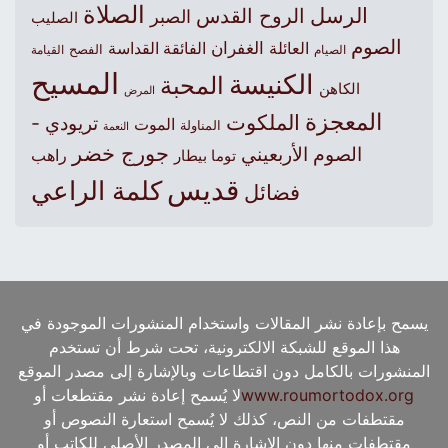
الصلاة
الرسل
الروح القدس
الصبر
الصليب
الصوم
الغفران
العائلة
الفائقة القداسة
الصيام
الفصح
القيامة
المسيح
الكنيسة
المحبة
الكاهن
المرض
المعجزة
الملكوت
تريودي -
الموت
المناولة
النعمة
جورج خضر
الصوم الأربعيني
راهب
توما بيطار
قديس
كلمة الراعي
فضائل
يسمح بإعادة نشر المقالات واستخدام المنشورات الموجودة في
هذا الموقع للشبكة الالكترونية، تحت شرط أن تستخدم
المنشورات بالكامل دون اقتطاعات وبالإشارة إلى مصدر الموقع
www.roumortodox.org
لا يُسمح إعادة نشر مقتطعات أو
مقتطفات من النص، كذلك لا يُسمح استعارة النصوص أو
مقتطفات منها دون الإشارة إلى المصدر الأصلي للكاتب أو