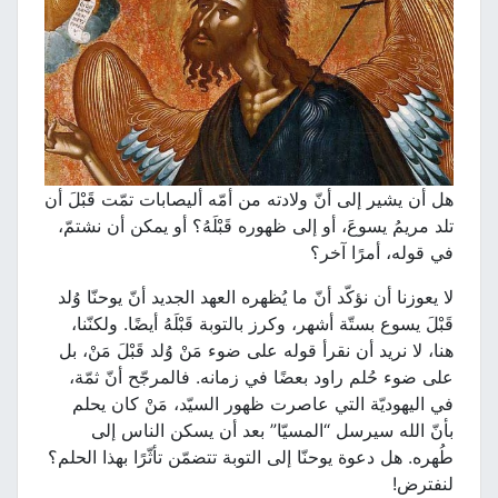
هل أن يشير إلى أنّ ولادته من أمّه أليصابات تمّت قَبْلَ أن
تلد مريمُ يسوعَ، أو إلى ظهوره قَبْلَهُ؟ أو يمكن أن نشتمّ،
في قوله، أمرًا آخر؟
لا يعوزنا أن نؤكّد أنّ ما يُظهره العهد الجديد أنّ يوحنّا وُلد
قَبْلَ يسوع بستّة أشهر، وكرز بالتوبة قَبْلَهُ أيضًا. ولكنّنا،
هنا، لا نريد أن نقرأ قوله على ضوء مَنْ وُلد قَبْلَ مَنْ، بل
على ضوء حُلم راود بعضًا في زمانه. فالمرجّح أنّ ثمّة،
في اليهوديّة التي عاصرت ظهور السيّد، مَنْ كان يحلم
بأنّ الله سيرسل “المسيّا” بعد أن يسكن الناس إلى
طُهره. هل دعوة يوحنّا إلى التوبة تتضمّن تأثّرًا بهذا الحلم؟
لنفترض!