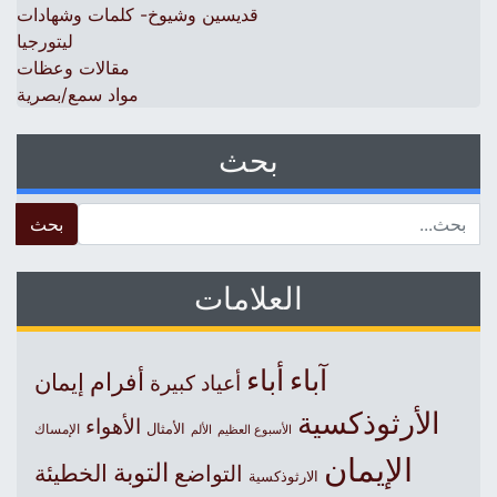
قديسين وشيوخ- كلمات وشهادات
ليتورجيا
مقالات وعظات
مواد سمع/بصرية
بحث
 for:
العلامات
آباء
أباء
أفرام
إيمان
أعياد كبيرة
الأرثوذكسية
الأهواء
الأمثال
الأسبوع العظيم
الإمساك
الألم
الإيمان
التوبة
التواضع
الخطيئة
الارثوذكسية