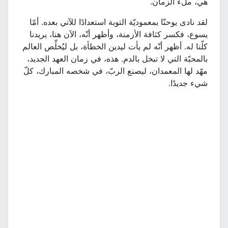
هي، ملء الزمان.
لقد نادى يوحنّا بمعموديّة التوبة استعدادًا للآتي بعده. أمّا
يسوع، فكسر كثافة الأزمنة، وأظهر أنّه، الآن هنا، يريدنا
كلّنا له. أظهر أنّه لم يأت ليدين الخطأة، بل ليُخلِّص العالم
بالمحبّة التي لا تبخل بالدم. هذه، في زمان العهد الجديد،
مهّد لها المعمدان، ليصنع الربّ، في شخصه المبارك، كلّ
شيء جديدًا.