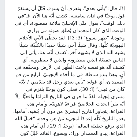
إذًا، قال: “يأتي بعدي”. ونعرف أنّ يسوع، قَبْلَ أن يستقرّ
قول يوحنّا في آذان سامعيه، كشف أنّه هنا الآن. فـ”في
ذلك الوقت”، يقول متّى الإنجيليّ ببلاغة مقصودة، أي في
الوقت الذي كان المعمدان يُطلق صوته في براري
وجودنا، “ظهر يسوع” (3: 13). لقد تخطّى الآتي الأحلام
اليهوديّة كلّها، وقال شيئًا آخر، شيئًا جديدًا بالكلّيّة، شيئًا
يشبه الله الذي لا يشبهه آخر. كشف أنّه، هنا، يأتي إلى
الناس جميعًا، الذين ينتظرونه والذين لا ينتظرونه، أي
كشف أنّه هو نفسه باعث الطُهر في الأرض ومحقّقه في
آنٍ. وهذا يبدو ساطعًا في ما أخذه الإنجيليّ الرابع من فم
المعمدان، أي قوله: “يأتي بعدي رجل قد تقدّمني / لأنّه
كان من قبلي” (1: 30). فعلى كون يوحنّا يلتزم في
مسرى إنجيله الفذّ ما جرى في التاريخ التزامًا واقعيًّا، إلاّ
أنّه يقرأ الحدث الخلاصيّ قراءةً لاهوتيّة. وأمام هذه
القراءة، يتجاوز التاريخ البشريّ من دون أن يُلغيه. أمامها،
يغدو التاريخ كلّه إعدادًا لمجيء مَنْ هو، وحده، “حَمَلُ الله
الذي يرفع خطيئة العالم” (يوحنّا 1: 29). أي أمام هذه
القراءة، يبدو المعمدان وراء، ويسوع، القائم قَبْلَ كون