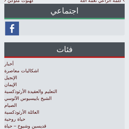
Post navigation
كلمة الراعي نعمة الله
كهنوت ملوكيّ
اجتماعي
فئات
أخبار
اشكاليات معاصرة
الإنجيل
الإيمان
التعليم والعقيدة الأرثوذكسية
الشيخ باييسيوس الآثوسي
الصيام
العائلة الأرثوذكسية
حياة روحية
قديسين وشيوخ – حياة