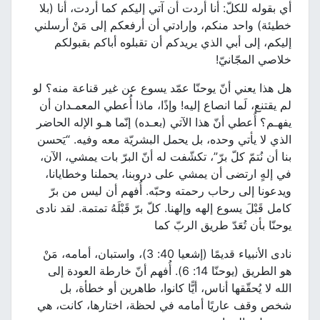
أي بقوله للكلّ: أنا أردت أن آتي إليكم كما أردت، أنا (بلا
خطيئة) واحد منكم، وإرادتي أن أرفعكم إلى مَنْ أرسلني
إليكم، إلى أبي الذي يريدكم أن تقبلوه أباكم بقبولكم
خلاصي المجّانيّ!
هل هذا يعني أنّ يوحنّا عمّد يسوع عن غير قناعة منه؟ لو
لم يقتنع، لَما انصاع إليه! وإذًا، ماذا أُعطي المعمـدان أن
يفهـم؟ أُعطي أنّ هذا الآتي (بعـده) إنّما هـو الإله الحاضر
الذي لا يأتي وحده، بل يحمل البشريّة معه وفيه. “يَحسن
بنا أن نُتمّ كلّ برّ”، تكشّفت له أنّ البرّ بات يمشي، الآن،
في إلهٍ ارتضى أن يمشي على دروبنا، يحملنا وخطايانا،
ويدعونا إلى رحاب رحمته وحبّه. أُفهم أن ليس من برّ
كامل قَبْلَ يسوع إلهه وإلهنا. كلّ برّ قَبْلَهُ تمتمة. لقد نادى
يوحنّا بأن تُعَدّ طريق الربّ كما
نادى الأنبياء قديمًا (إشعيا 40: 3)، واستبان، أمامه، مَنْ
هو الطريق (يوحنّا 14: 6). أُفهم أنّ خارطة العودة إلى
الله لا يُحقّقها أناس، أيًّا كانوا، طاهرين أو خطأة، بل
شخص وقف عاريًا أمامه في لحظة، اختارها، كانت، هي