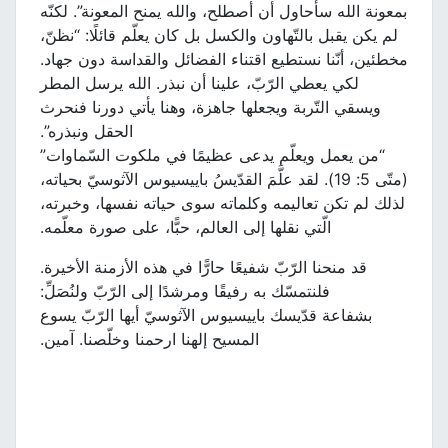
بمعونة الله سأحاول أن أصطلح، والله يمنح المعونة”. لكنّه
لم يكن يقبل بالتّهاون والكسل بل كان يعلّم قائلًا: “نظنّ،
مخطئين، أنّنا نستطيع اقتناء الفضائل والقداسة دون جهاد.
لكي يعطي الرّبّ، علينا أن نبذر. الله يرسل المطر
ويسقي التّربة ويجعلها جاهزة، وهنا يأتي دورنا فنحرث
الحقل ونبذره”.
“من يعمل ويعلّم يدعى عظيمًا في ملكوت السّماوات”
(متّى 5: 19). لقد علَّمَ القدّيسُ باييسيوس الآثوسيّ بحياته،
لذلك لم تكن تعاليمه وكلماته سوى حياته نفسها، وخبرته،
الّتي نقلها إلى العالم، حبًّا، على صورة معلّمه.
قد منحنا الرّبّ شفيعًا حارًّا في هذه الأزمنة الأخيرة.
فلنتمسّك به رفيقًا ومرشدًا إلى الرّبّ ولنُصَلِّ:
بشفاعة قدّيسك باييسيوس الآثوسيّ أيها الرّبّ يسوع
المسيح إلهنا ارحمنا وخلّصنا. آمين.