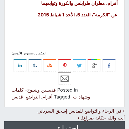
أفرام
،
مطران طرابلس والكورة وتوابعهما
عن “الكرمة”، العدد 5، الأحد 1 شباط 2015
القدّيس باييسيوس الآثوسيّ
Posted in
قديسين وشيوخ- كلمات
وشهادات
Tagged
أفرام
,
التواضع
,
قديس
Post navigation
في الرجاء والتواضع للقديس إسحق السرياني
أنت والله حكاية صراع!.
اجتماعي