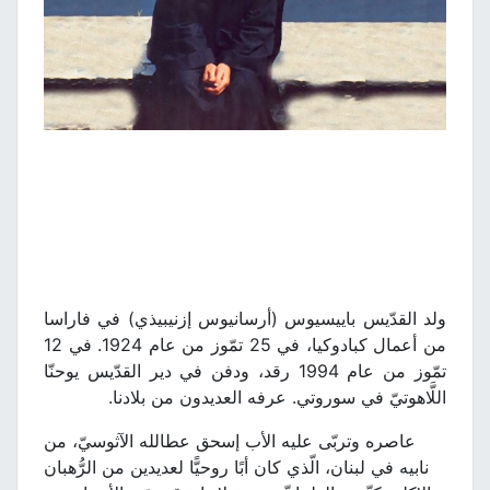
ولد القدّيس باييسيوس (أرسانيوس إزنيبيذي) في فاراسا
من أعمال كبادوكيا، في 25 تمّوز من عام 1924. في 12
تمّوز من عام 1994 رقد، ودفن في دير القدّيس يوحنّا
اللَّاهوتيّ في سوروتي. عرفه العديدون من بلادنا.
عاصره وتربّى عليه الأب إسحق عطالله الآثوسيّ، من
نابيه في لبنان، الّذي كان أبًا روحيًّا لعديدين من الرُّهبان