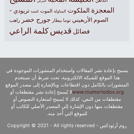
الكاهن
المرض
المعجزة
الملكوت
تريودي -
الموت
المناولة
النعمة
جورج خضر
الصوم الأربعيني
راهب
توما بيطار
قديس
كلمة الراعي
فضائل
يسمح بإعادة نشر المقالات واستخدام المنشورات الموجودة في
هذا الموقع للشبكة الالكترونية، تحت شرط أن تستخدم
المنشورات بالكامل دون اقتطاعات وبالإشارة إلى مصدر الموقع
www.roumortodox.org
لا يُسمح إعادة نشر مقتطعات أو
مقتطفات من النص، كذلك لا يُسمح استعارة النصوص أو
مقتطفات منها دون الإشارة إلى المصدر الأصلي للكاتب أو
للموقع التي أُخذ منه.
روم أرثوذكس - Copyright © 2021 - All rights reserved