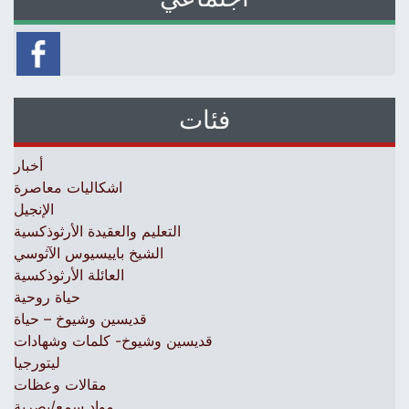
فئات
أخبار
اشكاليات معاصرة
الإنجيل
التعليم والعقيدة الأرثوذكسية
الشيخ باييسيوس الآثوسي
العائلة الأرثوذكسية
حياة روحية
قديسين وشيوخ – حياة
قديسين وشيوخ- كلمات وشهادات
ليتورجيا
مقالات وعظات
مواد سمع/بصرية