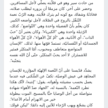
من حادث سير وهو في قلاّيته يصلّي لأجل المسافرين.
وحضر على آخر، كان مزمعًا أن يزوره ليطلب صلاته،
فحَادَثَهُ وشفاهُ، مع كونه لم يترك قلّايته. وهبه الرّبّ نعمة
التّنقّل بالروح في الصّلاة، لأجل تواضعه الكبير.
كان يعلّم بأنّ الفضيلة واحدة وهي “التّواضع”، كذلك،
الرّذيلة واحدة وهي “الكبرياء”. وكان يعتبر أنّ “حبّ
الذات”، أي الأنانية، هي “أمّ كلّ الأهواء”، لأنّ كلّ الأهواء
الجسدانيّة أو النّفسانيّة، تستمدّ قوّتها منها. لذلك، “الإنسان
المتواضع متعاطف ومحبوب، أمّا المتكبّر فمثير
للاشمئزاز. لا أحد يحبّ المتكبّر، حتّى أنّ الله نفسه
يتجنّبه”.
يشدِّد قدّيسنا على أنّ النّعمة الإلهيّة المؤازِرة للإنسان
المجاهِد في عيش الوصيّة، تكفّ عن السُّكنى فيه عندما
يعمل بحسب مشيئته وأهوائه، يقول: “إنتبه!، لأنّك هكذا
تطرد النّعمة”. بالنسبة له، “الجهاد ضدّ الأهواء شهادة
متواصلة من أجل الوصايا حبًّا بالمسيح. الموت ببطولة
خير من الانهزام أمام الأعداء”.
كان يشجّع ويهب الرّجاء للآتين إليه دائمًا: “ليكن قولك: