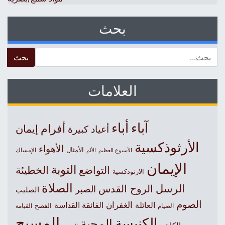
بحث
 for:
العلامات
آباء
أباء
أفرام
إيمان
أعياد كبيرة
الأرثوذكسية
الأهواء
الأمثال
الأسبوع العظيم
الإمساك
الألم
الإيمان
التوبة
التواضع
الخطيئة
الارثوذكسية
الصلاة
الرسل
الروح القدس
الصبر
الصليب
الصوم
الغفران
العائلة
الفائقة القداسة
الصيام
الفصح
القيامة
المسيح
الكنيسة
المحبة