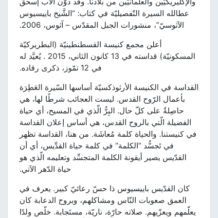
والإكليريكيِّين والعلمانيِّين من بلادنا. وقد دوّن الأب إسحق
عطالله السيرة التّفصيليّة في كتاب: “الشَّيخ باييسيوس
الآثوسيّ”، منشورات الجبل المقدّس – آثوس، 2006.
أعلن مجمع كنيسة القسطنطينيّة (البطريركيّة
المسكونيّة) قداسته في 13 كانون الثاني، 2015 . يُعيَّد له
في 12 تمّوز، ذكرى رقاده.
القداسة في الكنيسة الأرثوذكسيّة أساسها السّيرة العَطِرَة
بأعمال الرّوح القدس. ليست العجائب شرطًا لها، هي
حاصِلةٌ على كلّ حال. البِرُّ الّذي في المسيح، أي حياة
الفضيلة الّتي بالروح القدس، هي أساس إعلان القداسة
في كنيستنا. والحياة كلمة مُعاشَة. من هنا، القداسة تظهر
في تَجسُّد “الكلمة” في كلمة حياة القدِّيس، أي أن
القدّيس يصير أيقونة الكلمة المتجسِّد وتعليمه الّذي هو
حياة الدّهر الآتي.
كان القدّيس باييسيوس ذا حسّ رعائيّ كبير. يعرف في
العمق صعوبات النّاس ومشاكلهم، وبروح الدعابة كان
يعلّمهم ويعزّيهم. صلاته حارّة، ناريّة، مستَجابة. خلّص ولدًا