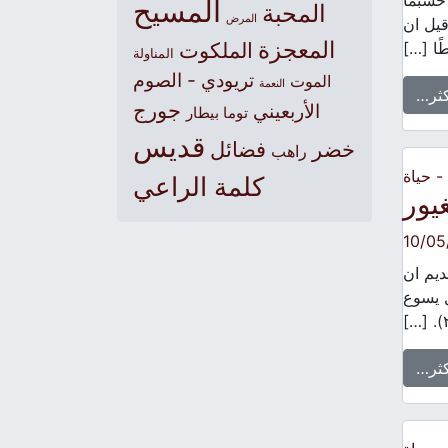
 حسبما
المسيح
المحبة
المرض
قيل ان
المعجزة
ًا […]
الملكوت
المناولة
تريودي - الصوم
الموت
النعمة
كثر…
جورج
الأربعيني
توما بيطار
قديس
خضر
فضائل
راهب
 حياة
كلمة الراعي
يور
10/05
١). يقول تقليد قديم ان
 يسوع
كثر…