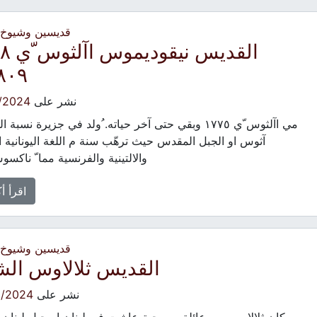
قديسين وشيوخ -
القديس ن
٠٩-(
نشر على
/2024
مي اآلثوس ّي ١٧٧٥ وبقي حتى آخر حياته. ُولد في جزيرة نسبة
آثوس او الجبل المقدس حيث ترهّب سنة م اللغة اليونانية ا
والالتينية والفرنسية مما ّ ناكس
اقرأ أ
قديسين وشيوخ -
القديس ثلالاوس الش
نشر على
6/2024