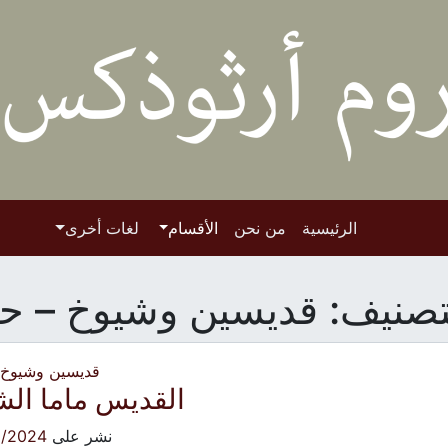
الرئيسية
من نحن
الأقسام
لغات أخرى
تصنيف:
قديسين وشيوخ – حي
قديسين وشيوخ -
القديس ماما الش
نشر على
9/2024