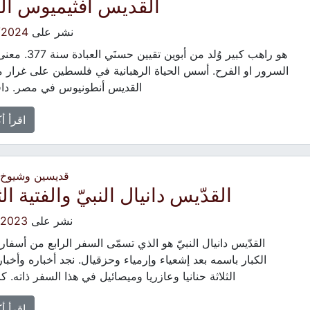
القديس افثيميوس الك
نشر على
/2024
هو راهب كبير وُلد من أبوين تقيي
السرور او الفرح. أسس الحياة الرهبانية في فلسطين على غرار م
القديس أنطونيوس في مصر. داف
اقرأ أ
قديسين وشيوخ -
القدّيس دانيال النبيّ والفتية الث
نشر على
/2023
القدّيس دانيال النبيّ هو الذي تسمّى السفر الرابع من أسفار ال
الكبار باسمه بعد إشعياء وإرمياء وحزقيال. نجد أخباره وأخبار 
الثلاثة حنانيا وعازريا وميصائيل في هذا السفر ذاته. ك
اقرأ أ