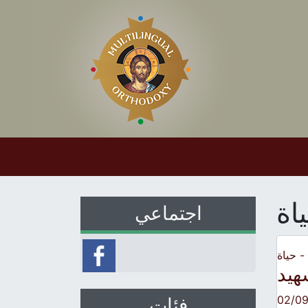
اة
اجتماعي
 حياة
هيد
02/0
فئات