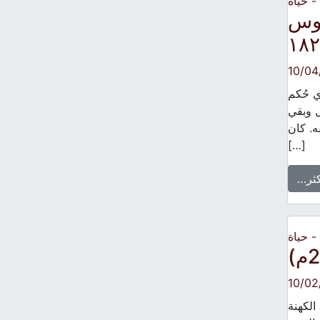
 حياة
يوس
10/04
 حُكم
ل وبقي
ه. كان
[…]
كثر…
 حياة
10/02
الكهنة