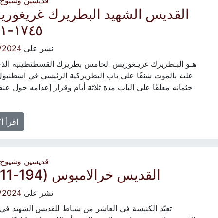
قديسين وشيوخ -
القديس الشهيد البطريرك غريغور
١٧٤٥-١٨٢١
نشر على
/2024
هـو البـطريرك غريـغوريس الخامس بطريرك القسطنطينية الذي
عليه بالموت شنقًا على باب البطريركية الرئيسي في اسطنبو
جثمانه معلقًا على الباب مدة ثلاثة أيام وقرار إعدامه حول عنق
اقرأ أ
قديسين وشيوخ -
القديس خرالامبوس (194-211م)
نشر على
/2024
تعيّد الكنيسة في العاشر من شباط للقديس الشهيد في 