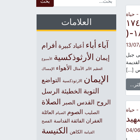
 حياة
العلامات
يقوديموس اآلثوس ّي ١٧٤٨
١٨
آباء
أباء
أفرام
13/07
أعياد كبيرة
 الى جبل
الأرثوذكسية
إيمان
الأسبوع
لقديمة
الأهواء
الأمثال
وس […]
العظيم
الإمساك
الألم
الإيمان
التواضع
الارثوذكسية
كثر…
التوبة
الخطيئة
الرسل
الصلاة
الروح القدس
الصبر
 حياة
الصوم
الصليب
العائلة
الصيام
هيد
الغفران
الفائقة القداسة
الفصح
الكنيسة
04/0
الكاهن
القيامة