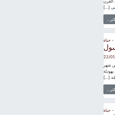
 القرن
ى […]
كثر…
 حياة
سول
22/01
من شهر
هوديّة
كثر…
 حياة