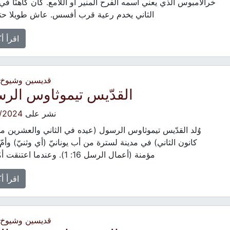
خرالامبوس الذي يعني اسمه الفرح المنير أو اللامع. كان كاهنًا في
الثاني يخدم رعية قرب أفسس. عاش طويلا حت
اقرأ أ
قديسين وشيوخ -
القدّيس تيموثاوس الر
نشر على
/2024
وُلد القدّيس تيموثاوس الرسول (عيده في الثاني والعشرين 
كانون الثاني) في مدينة لسترة من أب يونانيّ (أي وثنيّ) وأمّ ي
مؤمنة (أعمال الرسل 16: 1). وعندما اعتنقت أمّه […]
اقرأ أ
قديسين وشيوخ -