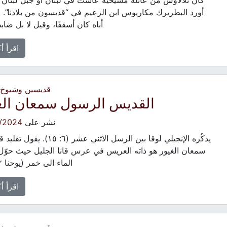
كان ثلالاوس من عائلة مسيحية عاشت في لبنان او جبل لبنان
أورد البطريرك مكاريوس ابن الزعيم في “قديسون من بلادنا”. 
أباه كان أسقفًا، وقيل لا بل ضابط
اقرأ أ
قديسين وشيوخ -
القديس الرسول سمعان الغ
نشر على
/2024
يذكُره الإنجيلي لوقا بين الرسل الاثني عشر (٦: ٥
سمعان الغيور هو ذاته العريس في عرس قانا الجليل حيث حوّل
الماء الى خمر (يوحنا ٢). […]
اقرأ أ