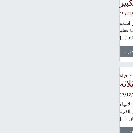
بير
19/01
ن حسنَي العبادة سنة 377. معنى اسمه
ا فعله
ع […]
كثر…
 حياة
لاثة
17/12
أنبياء
الفتية
ان […]
كثر…