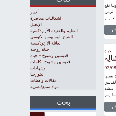
يا تقع
 الزمن
أخبار
لد […]
اشكاليات معاصرة
الإنجيل
كثر…
التعليم والعقيدة الأرثوذكسية
الشيخ باييسيوس الآثوسي
العائلة الأرثوذكسية
حياة روحية
 حياة
قديسين وشيوخ – حياة
الِه
قديسين وشيوخ- كلمات
02/0
وشهادات
ليتورجيا
قببها
مقالات وعظات
القديس
مواد سمع/بصرية
باسيليوس المُتباله الذي عاش في موسكو من ١٤٦٤ الى ١٥٥٢ عيشة
ما […]
بحث
كثر…
Search for: