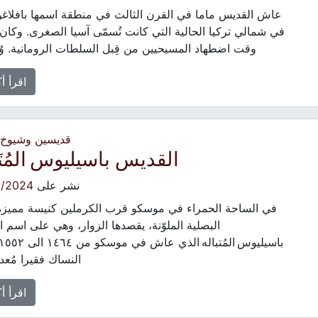
عاش القديس ماما في القرن الثالث في منطقة اسمها بافلاغون
في شمالي تركيا الحالية التي كانت تُسمّى آسيا الصغرى. وكان
وقت اضطهاد المسيحيين من قِبل السلطات الرومانية. وُ
اقرأ أ
قديسين وشيوخ -
القديس باسيليوس المُتَب
نشر على
8/2024
في الساحة الحمراء في موسكو قرب الكرملين كنيسة مميزة ب
البصلية الملوّنة، يقصدها الزوار، وهي على اسم 
النساك فقيرا مُعد
اقرأ أ