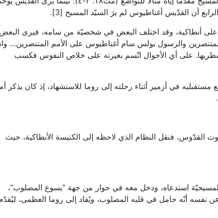
القرن التاسع أنّه ذاك الطفل الذي حمله السيّد المسيح مقدّما إياه مثالاً للتواضع (مت١٨: ٢-٤)؛ بينما يرى القدّيس ي
ابع أن القدّيس أغناطيوس لم يرَ السيّد المسيح [3].
ًا على أنطاكية، وقد اختلف البعض في شخصيّة من سامه، فيرى البعض
متنصرين والرسول بولس سام أغناطيوس على الأمم المتنصرين… وان
 بشطريها. على أي الأحوال اتّسم بغيرته على خلاص النفوس فكسب
مستقبليه في أزمير أثناء رحلته إلى روما للاستشهاد، إذ كان يذكر أم
لوث القدّوس، فنقل النظام الذي لاحظه إلى الكنيسة الأنطاكية، حيث
المسيحيّة استدعاه، ودخل معه في حوار من جهة “يسوع المصلوب”،
 عن نفسه أنّه حامل في قلبه المصلوب، ويُقاد إلى روما العظمى، ليُقدّم