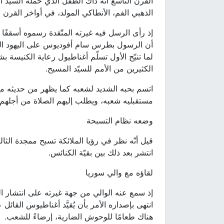
الذهبي الفم، الأنطاكي المولد، في أواخر القرن الر
إذ رأى الرسل فيه غيرته المتّقدة رسموه أسقف
أن الرسول بطرس سام أفوديوس على اليهود ال
لما تنيّح الأول تسلّم أغناطيول رعاية الكنيسة
الكثيرين من الأمم للسيّد المسيح.
اتسم بحبه الشديد لشعبه كما يظهر من حديثه مع 
مستقبليه شعبه، ويطلب إليهم الصلاة من أجلهم.
وضعه نظام التسبحة
قيل أنّه نظر في رؤيا الملائكة تسبح ممجدة الثا
انتشر بعد ذلك بين بقيّة الكنائس.
لقاؤه مع والي سوريا
إذ سمع عنه الوالي من جهة غيرته على انتشار 
انتهى بإصداره الأمر بأن يُقيَّد أغناطيوس القائل
هناك طعامًا للوحوش الضارية، إرضاءً للشعب.