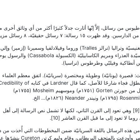
يوس من رسائل، إلاَّ إنّها أثارت جدلاً كثيرًا أكثر من أي وثائق أخرى 
١ رسالة: ٧ رسائل حقيقيّة، ٨ رسائل مزيفة.
الرسائل الحقيقيّة موجّهة إلى كنائس أفسس ومغنيسيّة وتراليا (ترالز Tralles) وروما وفيلادلفيا وسميرنا (إزمير) وإلي
الشهيد بوليكاربوس. أمّا المزيّفة فموجّهة إلى السيّدة العذراء ومريم الكاسابيليّة (الكسبولة Cassabola) 
 أنطاكية وفيلبّي وطرطوس (تراسيا).
: قصيرة (يونانيّة) وطويلة ومختصرة (سريانيّة). اتفق معظم العلماء
على أن النص القصير هو النص الأصلي، وأما المطوّل فجاء شارحًا للأصل، كما قال Lardner في كتابه bility of
the Gospel History عام ١٧٤٣م. هكذا رأى كل من جورتن Gorten (١٧٥١م) وموسهيم Mosheim (١٧٥٥م)
حُفظ النص القصير في مخطوطة يونانيّة قديمة [9] وهي تعود إلى القرن الثاني، لكنها لا تشمل نص الرسالة إلى أهل
ما لا تعود إلى ما قبل القرن العاشر [10].
 هذه الرسائل باللغة السريانيّة ضمن المخطوطات التي أُخذت من د
السيّدة العذراء ديبارا Deipara بصحراء نتريا بمصر وأودعت بالمتحف البريطاني، وقام وليم كرتن on