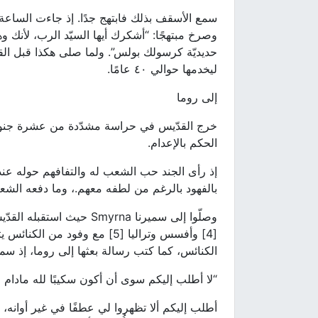
سمع الأسقف بذلك فابتهج جدًا. إذ جاءت الساعة ا
وصرخ مبتهجًا: “أشكرك أيها السيّد الرب، لأنك 
حديديّة كرسولك بولس”. ولما صلى هكذا قبل القيو
ليخدمها حوالي ٤٠ عامًا.
إلى روما
خرج القدّيس في حراسة مشدّدة من عشرة جنود
الحكم بالإعدام.
إذ رأى الجند حب الشعب له والتفافهم حوله عند
بالفهود بالرغم من لطفه معهم.، وما دفعه الشع
وصلّوا إلى سميرنا Smyrna
[4] وأفسس وتراليا [5] مع وفو
الكنائس، كما كتب رسالة بعثها إلى روما، إذ سم
“لا أطلب إليكم سوى أن أكون سكيبًا لله مادام ا
أطلب إليكم ألا تظهروا لي عطفًا في غير أوانه، ب