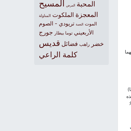
المسيح
المحبة
المرض
المعجزة
الملكوت
المناولة
تريودي - الصوم
الموت
النعمة
جورج
الأربعيني
توما بيطار
قديس
خضر
فضائل
راهب
ما
كلمة الراعي
ا)
ذه
: