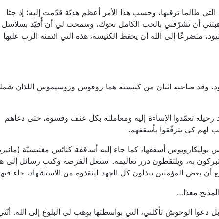
لتي طالما ترقبها، وحسب هذا الأمر أعظم هديّة قدّمت إليه؛ إذ جثا
وهبتني أن تشرّفني بالحب الكامل نحوك، وسمحت لي أن أُقيّد بسلاسل
د، متضرعًا إلى الله أن يحفظ الكنيسة، هذه التي ائتمنه الرب عليها
، وقد صاحبه اثنان من كنيسته هما روفوس وزوسيموس اللذان شمله
 رحيله تعمّدوا الإساءة إليه ومعاملته بكل عنف وقسوة، حتى دعاهم
ب لهم كي يترفّقوا بأسقفهم.
 حيث استقبله القدّيس بوليكاروبوس أسقفها، كما جاء إليه أساقفة كنائس مغنيسيّة (مانيزي
د من الكنائس يتبركون به، ويلتقطون درر تعاليمه. استغل الفرصة وكتب رسائل إلى ه
ع أن بعض المؤمنين يبذلون كل الجهد لينقذوه من الاستشهاد، جاء فيها
لمذبح معدًا…
ل دعوا الوحوش تأكلني، التي بواسطتها يوهب لي البلوغ إلى الله. أنّني