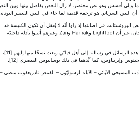
 روما وإلى أفسس وهو نص مختصر. لا زال البعض يفاضل بينها وبين الن
البروتستانت في أصالتها إذ رأوا أنّه لا يُعقل أن تكون الكنيسة قد
انتظمت بقدر ما جاء في الرسائل في عصر تراجان، غير أن Lightfoot وHarnak وZan وغيرهم أثبتوا بأدلة داخليّة
والواقع أن القدّيس بوليكاربوس نفسه أشار إلى هذه الرسائل في رسالته إلى أهل فيلبّي وبعث نسخًا منها إليهم [11]،
ينوس وإيريناؤس، كما أيَّدهما في ذلك يوسابيوس القيصري [12].
ب المسيحي الآبائي – الآباء الرسوليّون – القمص تادريعقوب ملطى –