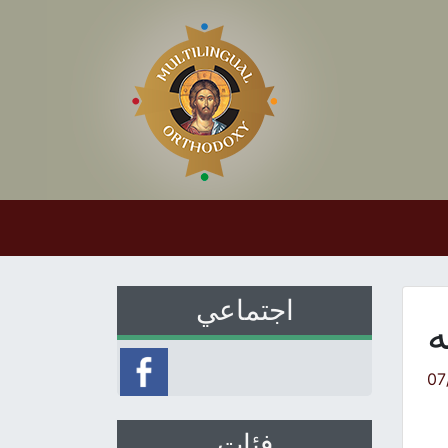
اجتماعي
ه
07
فئات