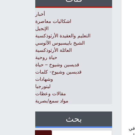
أخبار
اشكاليات معاصرة
الإنجيل
التعليم والعقيدة الأرثوذكسية
الشيخ باييسيوس الآثوسي
العائلة الأرثوذكسية
حياة روحية
قديسين وشيوخ – حياة
قديسين وشيوخ- كلمات
وشهادات
ليتورجيا
مقالات وعظات
مواد سمع/بصرية
بحث
كتبي [2] الذي عاش في
Search for: