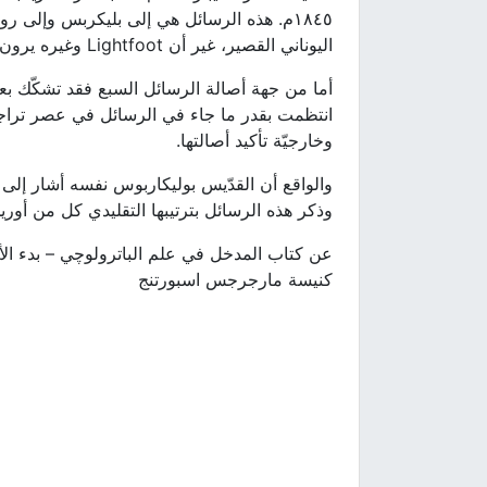
١٨٤٥م. هذه الرسائل هي إلى بليكربس وإلى
اليوناني القصير، غير أن Lightfoot وغيره يرون أن النص السرياني هو ترجمة قديمة لما جاء في النص القصير اليوناني.
أما من جهة أصالة الرسائل السبع فقد تشكّك بعض 
وخارجيّة تأكيد أصالتها.
وذكر هذه الرسائل بترتيبها التقليدي كل من أوريج
عن كتاب المدخل في علم الباترولوچي – بدء الأد
كنيسة مارجرجس اسبورتنج