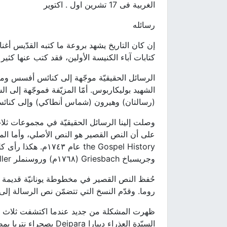
الغربية فى 17 تشرين اول . اكتوير
رسائله
إن كان التاريخ يشهد بروعة ما كتبه القدّيس أغناط
كتابات آباء الكنيسة الأولين، فقد كتب عنها كثير من الدارسين. وقد ظهرت ٥
(رسالتان) وهيرون (شماس أنطاكي) وإلى كنائس
وصلت إلينا الرسائل الحقيقيّة في مجموعات ثلاث
وجريسباخ Griesbach (١٧٦٨م) وروسنملر Rosenmiller (١٧٩٥م) ونيندر Neander (١٨٢٦م)… الخ.
روما. وقدّم النسخ التي تتضمّن نص الرسالة إلى رو
ظهرت المشكلة من جديد عندما اكتشفت ثلاث من