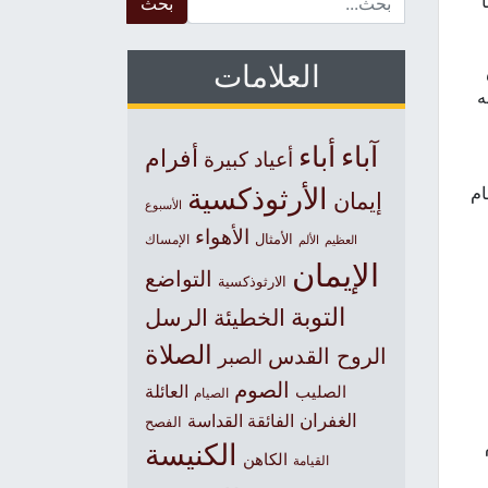
وحنا
العلامات
ه
آباء
أباء
أفرام
أعياد كبيرة
الأرثوذكسية
ام
إيمان
الأسبوع
الأهواء
الأمثال
العظيم
الإمساك
الألم
الإيمان
التواضع
الارثوذكسية
التوبة
الخطيئة
الرسل
الصلاة
الروح القدس
الصبر
الصوم
الصليب
العائلة
الصيام
الغفران
الفائقة القداسة
الفصح
الكنيسة
الكاهن
القيامة