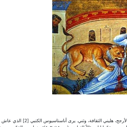
ولد ما بين عامي ٣٠، ٣٥م؛ سوري الأصل على الأرجح، هليني الثقافة، وثني. يرى أناستاسيوس ال