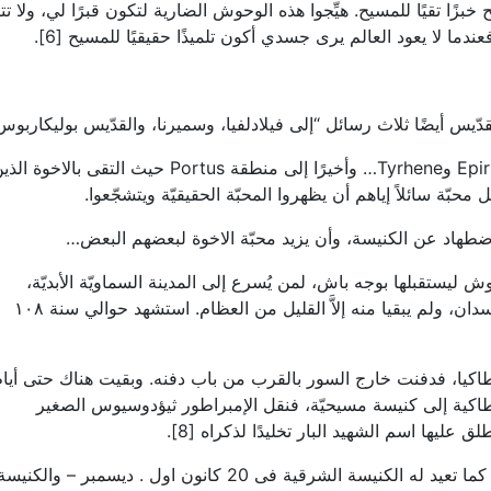
بزًا تقيًا للمسيح. هيِّجوا هذه الوحوش الضارية لتكون قبرًا لي، ولا ت
ندما لا يعود العالم يرى جسدي أكون تلميذًا حقيقيًا للمسيح [6].
ّيس أيضًا ثلاث رسائل “إلى فيلادلفيا، وسميرنا، والقدّيس بوليكاربوس
من تراوس أبحر إلى نيوبوليس، ثم فيلبّي، ثم Epirus وTyrhene… وأخيرًا إلى منطقة Portus حيث التقى بالاخوة 
محبّة سائلاً إياهم أن يظهروا المحبّة الحقيقيّة ويتشجّعوا.
ضطهاد عن الكنيسة، وأن يزيد محبّة الاخوة لبعضهم البعض…
 ليستقبلها بوجه باش، لمن يُسرع إلى المدينة السماويّة الأبديّة،
ليعيش مع سيّده في الأمجاد الأبديّة. وثب عليه أسدان، ولم يبقيا منه إلاَّ القليل من العظام. استشهد حوالي سنة ١٠٨
طاكيا، فدفنت خارج السور بالقرب من باب دفنه. وبقيت هناك حتى أيام
اكية إلى كنيسة مسيحيّة، فنقل الإمبراطور ثيؤدوسيوس الصغير
تعيِّد له الكنيسة القبطية في ٧ من شهر أبيب. – كما تعيد له الكنيسة الشرقية فى 20 كانون اول . ديسمبر – والكنيس