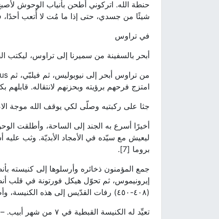
حنطة الله. اتركوني أُطحن بأنياب الوحوش لأصبح خ
شيئًا من جسدي، حتى إذا ما مُت لا أُتعب أحدًا، فع
في تراوس
أبحر بالسفينة من سميرنا إلى تراوس، ليكتب القد
امتزج فرحهم برؤيته وبحزنهم لانتقاله. قابلهم بكل 
جثا على ركبتيه وصلّى لكي يوقف الله موجة الا
أخيرًا أسرع به الجند إلى الساحة، وأطلقت الوحوش
بروما [7].
جمع المؤمنون ذخائره وأرسلوها إلى كنيسته بأن
إيرونيموس، ثم تحوّل هيكل فورتونة في قلب أنط
(٤٠٨-٤٥٠) رفات القدّيس إلى هذه الكنيسة، وأطلق عليها اسم الشهيد البار تخليدًا لذكراه [8].