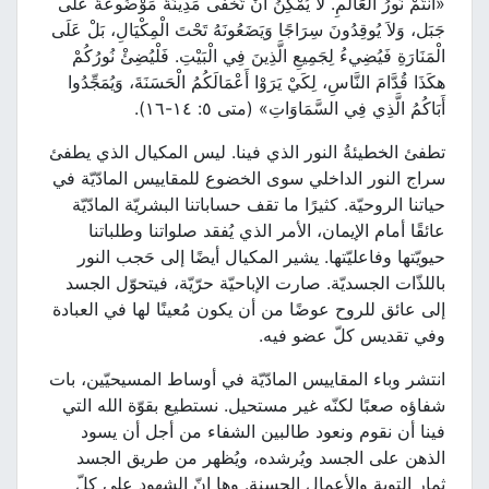
«أَنْتُمْ نُورُ الْعَالَمِ. لاَ يُمْكِنُ أَنْ تُخْفَى مَدِينَةٌ مَوْضُوعَةٌ عَلَى
جَبَل، وَلاَ يُوقِدُونَ سِرَاجًا وَيَضَعُونَهُ تَحْتَ الْمِكْيَالِ، بَلْ عَلَى
الْمَنَارَةِ فَيُضِيءُ لِجَمِيعِ الَّذِينَ فِي الْبَيْتِ. فَلْيُضِئْ نُورُكُمْ
هكَذَا قُدَّامَ النَّاسِ، لِكَيْ يَرَوْا أَعْمَالَكُمُ الْحَسَنَةَ، وَيُمَجِّدُوا
أَبَاكُمُ الَّذِي فِي السَّمَاوَاتِ» (متى ٥: ١٤-١٦).
تطفئ الخطيئةُ النور الذي فينا. ليس المكيال الذي يطفئ
سراج النور الداخلي سوى الخضوع للمقاييس المادّيّة في
حياتنا الروحيّة. كثيرًا ما تقف حساباتنا البشريّة المادّيّة
عائقًا أمام الإيمان، الأمر الذي يُفقد صلواتنا وطلباتنا
حيويّتها وفاعليّتها. يشير المكيال أيضًا إلى حَجب النور
باللذّات الجسديّة. صارت الإباحيّة حرّيّة، فيتحوّل الجسد
إلى عائق للروح عوضًا من أن يكون مُعينًا لها في العبادة
وفي تقديس كلّ عضو فيه.
انتشر وباء المقاييس المادّيّة في أوساط المسيحيّين، بات
شفاؤه صعبًا لكنّه غير مستحيل. نستطيع بقوّة الله التي
فينا أن نقوم ونعود طالبين الشفاء من أجل أن يسود
الذهن على الجسد ويُرشده، ويُظهر من طريق الجسد
ثمار التوبة والأعمال الحسنة. وها إنّ الشهود على كلّ