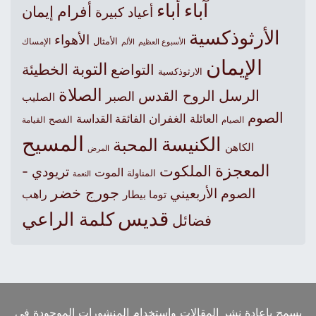
آباء
أباء
أفرام
إيمان
أعياد كبيرة
الأرثوذكسية
الأهواء
الأمثال
الأسبوع العظيم
الإمساك
الألم
الإيمان
التوبة
التواضع
الخطيئة
الارثوذكسية
الصلاة
الرسل
الروح القدس
الصبر
الصليب
الصوم
الغفران
العائلة
الفائقة القداسة
الصيام
الفصح
القيامة
المسيح
الكنيسة
المحبة
الكاهن
المرض
المعجزة
الملكوت
تريودي -
الموت
المناولة
النعمة
جورج خضر
الصوم الأربعيني
راهب
توما بيطار
قديس
كلمة الراعي
فضائل
يسمح بإعادة نشر المقالات واستخدام المنشورات الموجودة في