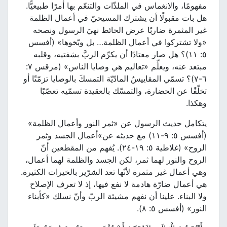
مفهومًا، والانغماس في الملذّات والتنعّم بها أمرًا طبيعيًّا.
هل بات مقبولًا أن يشترك المسيحيّ في أعمال الظلمة
غير المثمرة ضاربًا عرض الحائط نهيَ الرسول ونصحه
«ولا تشتركوا في أعمال الظلمة… بل وبّخوها» (أفسس
٥: ١١)؟ هل صار معتادًا أن يكرِّم الربَّ بشفتيه، وقلبه
مبتعد عنه، ويعلِّم «تعاليم هي وصايا الناس» (مرقس ٧:
٦-٧)؟ تسمّي المقاييسُ المادّيّة التمسكَ بالوصايا تزمّتًا أو
تخلّفًا عن الحضارة، والتمسّك بالعقيدة تسمّيه تعصّبًا
وهكذا.
يتكامل حديث الرسول عن «ثمر النور وأعمال الظلمة»
(أفسس ٥: ٩-١١) مع حديثه عن»أعمال الجسد وثمر
الروح» (غلاطية ٥: ١٩-٢٤). يُفهم من المقطعين أنّ
الروح والنور لهما ثمر، لكن الجسد والظلمة لهما أعمال،
وهي أعمال غير مثمرة لأنّها تعد الشرّير بالخيرات الكثيرة.
هي أعمال ضارّة هادمة لا نفع فيها، إذ لا تعرف الإصلاح
ولا البناء. علينا أن نفهم مشيئة الربّ وأنّ نسلك «كأبناء
النور» (أفسس ٥: ٨).