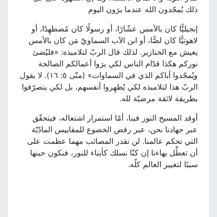
ذلك يُمجّدون الله عندما يرَون اليوم
إنجيليًّا كان بالأمس عشّارًا، أو رسولًا كان مُضطهِدًا، أو
لاهوتيًّا كان لصًّا، أو ابن الآب السماويّ مَن كان بالأمس
يعيش مع الخنازير. لذلك قال الربّ لتلاميذه: «فليُضئ
نوركم هكذا قدّام الناس لكي يرَوا أعمالكم الصالحة
ويُمجّدوا أباكم الذي في السماوات» (متّى ٥: ١٦). لا يقول
الربّ هذا لتلاميذه لكي يُظهِروا أنفسهم، بل لكي يتصرّفوا
بطريقة لائقة مرضيّة لله.
أوقد المسيح النور فينا، أمّا استمرار اشتعاله، فيتحقّق
عبر جهادنا نحن، عبر رفض الخضوع للمقاييس المادّيّة
التي تحكم عالمنا. لن تقدر المصائب مهما عظمت على
أن تعطِّل بهاءنا إن كنّا نسلك كأبناء للنور، فنكون حينها
سببًا لتغيير العالم كلّه.