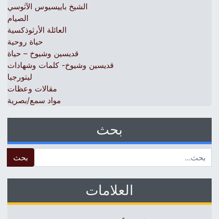
الشيخ باييسيوس الآثوسي
الصيام
العائلة الأرثوذكسية
حياة روحية
قديسين وشيوخ – حياة
قديسين وشيوخ- كلمات وشهادات
ليتورجيا
مقالات وعظات
مواد سمع/بصرية
بحث
 for:
العلامات