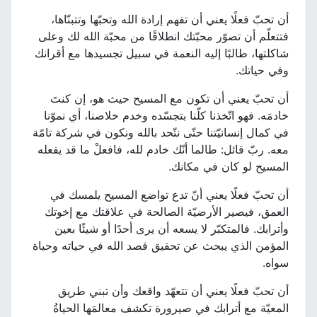
أن تحبّ فعلًا يعني أن تفهم إرادة الله وتحبّها وتتبنّاها،
فتتعلّم أن تصوّر محبّتك انطلاقًا من محبّة الله لك وعلى
شاكلتها، طالبًا إليه النعمة في سبيل تجسيدها مع أقرانك
وفي حياتك.
أن تحبّ يعني أن تكون مع المسيح حيث هو، إن كنتَ
خادمَه. فهو اتّخذنا كلّنا بتجسّده وخدم خلاصنا، أي نموّنا
في كمال إنسانيّتنا حتّى نتّحد بالله ونكون في شركة تامّة
معه. ربّ قائل: طالما أنّك خادم لله، فافعلْ ما قد يفعله
المسيح لو كان في مكانك.
أن تحبّ فعلًا يعني أنّ تدع تواضع المسيح يلمسك في
العمق، فيصير الأرضيّة الصالحة في علاقتك مع إخوتك
وأترابك. فالمتكبّر لا يسعه أن يرى أحدًا أو شيئًا بعين
المؤمن الذي يبحث عن تحقيق قصد الله في حياته وحياة
سواه.
أن تحبّ فعلًا يعني أن تتعهّد واقعك وأن تبني طريق
المعيّة مع أترابك في صيرورة تكشف معالمَها الحياةُ