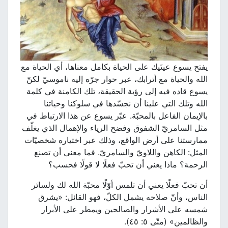
يفتح يسوع عينَيك على الحياة بكامل معناها، أي الحياة مع
الله والحياة مع أترابك، عبر حوار جرّه إليه ناموسيّ لكنّ
يسوع قاده فيه إلى رؤية الحقيقة، تلك الكامنة في كلمة
الله وتلك التي علينا أن نجسّدها في سلوكنا وحياتنا
بالإيمان الفاعل بالمحبّة. عبّر يسوع عن هذا الارتباط في
مثل السامريّ الشفوق وفضح الرياء والإهمال الذي يغلّف
ممارستنا على أرض الواقع، وذلك عبر اختياره شخصيّات
المثل: الكاهن واللاويّ والسامريّ. فما معنى أن تصنع
الرحمة؟ ماذا يعني أن تحبّ فعلًا لا قولًا فحسب؟
أن تحبّ فعلًا يعني أن تلمس أوّلًا محبّة الله لك ولسائر
الناس، وأنّ صلاحه يشمل الكلّ، فهو القائل: «يشرق
شمسه على الأشرار والصالحين ويمطر على الأبرار
والظالمين» (متّى ٥: ٤٥).