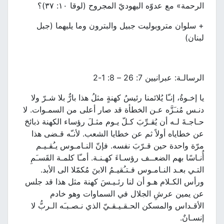
الرحمة» مع عدوّه اليهوديّ المجروح (لوقا ١٠: ٣٧)؟
+ سلوان متروبوليت جبيل والبترون وما يليهما (جبل
لبنان)
الرسالـة: عبرانيين 7: 26 – 8: 1-2
يا إخـوةُ، إنـّا يُلائمنا رئيسُ كهنةٍ مثلُ هذا بارٌّ بلا شـرّ ولا
دنـس مُنـَزَّه عـن الخطأة قد صار أعلى من السمـوات. لا
حـاجـةَ لـه أن يُقـرِّبَ كـلّ يـوم مثـلَ رؤساء الكهنة ذبائحَ
عن خطاياه أولاً ثم عن خطايا الشعب. لأنـّه قـضى هذا
مرّة واحدة حين قـرّبَ نفسه. فإنّ النـامـوس يـُقـيـم
أُنـاسًا بهم الضعــف رؤسـاءَ كهـنـة. أمـّا كلمـة القَسـَمِ
التـي بعـد النـامـوس فـتـُقيـمُ الابنَ مُكمّلا الى الأبد.
ورأس الكـلام هـو أن لنا رئـيـسَ كهنة مثل هذا قد جلس
عن يمين عرشِ الجلال في السماوات وهو خادم
الأقـداس والمسكن الحـقـيـقـيّ الذي نـصـبـَه الـربُّ لا
إنسـانٌ.