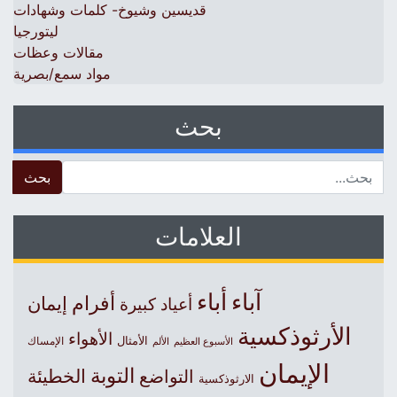
قديسين وشيوخ- كلمات وشهادات
ليتورجيا
مقالات وعظات
مواد سمع/بصرية
بحث
 for:
العلامات
آباء
أباء
أفرام
إيمان
أعياد كبيرة
الأرثوذكسية
الأهواء
الأمثال
الأسبوع العظيم
الإمساك
الألم
الإيمان
التوبة
التواضع
الخطيئة
الارثوذكسية