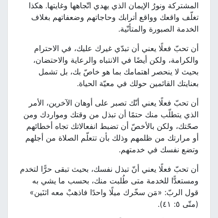
المشتركة ونورُ الإيمان الذي يهدي اتّجاهها وغايتها. هكذا
تغلّف واقعك وواقع أترابك وحاجاتهم وضعفاتهم بغلاف
الخدمة الصبورة والمتأنّية.
أن تحبّ فعلًا يعني أن تبدّي غيرك عليك، في الاحترام
والكرامة، ولكن أيضًا في الانتباه والرعاية والاحتضان،
بحيث لا ينحصر اهتمامك بما هو خاصّ بك، بل تشمل
بعنايتك القائمين حولك في معيّة الحياة.
أن تحبّ فعلًا يعني أنّك تصبر على أوهان الآخرين، الأمر
الذي يتطلّب منك حتمًا أن تبذل من وقتك ومواردك ومن
صحّتك، ولكن بالأخصّ أن تضبط انفعالاتك تجاه أخطائهم
أو مرارتك من ظلمهم وذلك بأن تتعلّم الصلاة من أجلهم
وتضع نفسك في خدمتهم.
أن تحبّ فعلًا يعني أنّ تبذل نفسك، بحيث تبقى حرًّا لتخدم
ومستعدًّا للخدمة متى طُلبت منك، بحسب ما يشي به
قول الربّ: «مَن سخّرك ميلًا واحدًا فاذهبْ معه اثنَين»
(متّى ٥: ٤١).