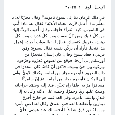
الإنجيل: لوقا ١٠: ٢٥-٣٧
في ذلك الزمان دنا إلى يسوع ناموسيٌّ وقال مجرّبًا له: يا
معلّم ماذا أَعمل لأرث الحياة الأبديّة؟ فقال له: ماذا كُتب
في الناموس، كيف تَقرأ؟ فأجاب وقال: أَحبب الربَّ إلهك
من كلّ قلبك ومن كلّ نفسك ومن كلّ قدرتك ومن كلّ
ذهنك، وقريبَك كنفسك. فقال له: بالصواب أَجبتَ، إعمل
هذا فتحيا. فأراد أن يزكّي نفسه فقال ليسوع: ومَن
قريبي؟ فعاد يسوع وقال: كان إنسانٌ منحدرًا من
أورشليم إلى أريحا، فوقع بين لصوصٍ فعرَّوه وجرَّحوه
وتركوه بين حيّ وميت. فاتّفقَ أنّ كاهنًا كان منحدرًا في
ذلك الطريق فأبصره وجاز من أمامه. وكذلك لاويٌّ، وأتى
إلى المكان فأبصره وجاز من أمامه. ثمّ إنّ سامريًّا
مسافرًا مرّ به، فلمّا رآه تحنّن، فدنا إليه وضمّد جراحاته
وصبّ عليها زيتًا وخمرًا، وحمله على دابَّته وأتى به إلى
فندقٍ واعتنى بأمره. وفي الغد فيما هو خارجٌ أَخرجَ
دينارين وأَعطاهما لصاحب الفندق وقال له: اعتنِ بأمره،
ومهما تُنفق فوق هذا فأنا أَدفعه لك عند عودتي. فأيُّ