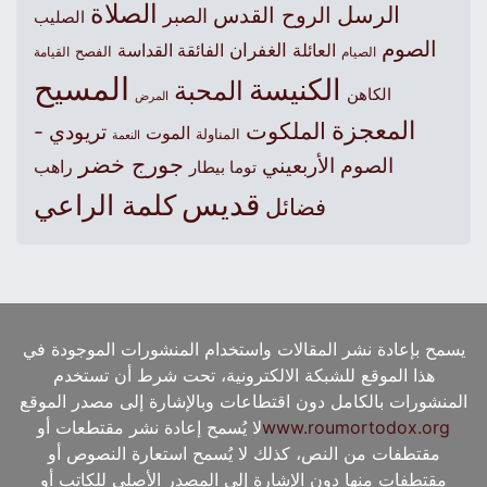
الصلاة
الرسل
الروح القدس
الصبر
الصليب
الصوم
الغفران
العائلة
الفائقة القداسة
الصيام
الفصح
القيامة
المسيح
الكنيسة
المحبة
الكاهن
المرض
المعجزة
الملكوت
تريودي -
الموت
المناولة
النعمة
جورج خضر
الصوم الأربعيني
راهب
توما بيطار
قديس
كلمة الراعي
فضائل
يسمح بإعادة نشر المقالات واستخدام المنشورات الموجودة في
هذا الموقع للشبكة الالكترونية، تحت شرط أن تستخدم
المنشورات بالكامل دون اقتطاعات وبالإشارة إلى مصدر الموقع
www.roumortodox.org
لا يُسمح إعادة نشر مقتطعات أو
مقتطفات من النص، كذلك لا يُسمح استعارة النصوص أو
مقتطفات منها دون الإشارة إلى المصدر الأصلي للكاتب أو