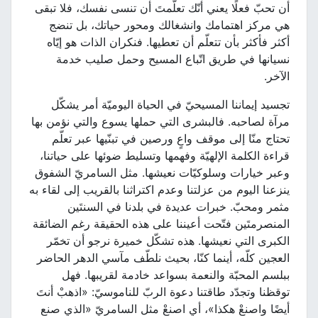
أن تحبّ فعلًا يعني أنّك تعلّمتَ أن تنسى نفسك، فلا تبقى
هي مركز اهتمامك وانشغالك ومحور حياتك، بل تنضج
أكثر فأكثر بأن تتعلّم أن تعطيها. فنكران الذات هو إيّاه
نسيانها في طريق اتّباع المسيح وحمل صليب خدمة
الآخر.
تجسيد إيماننا المسيحيّ في الحياة اليوميّة أمر يشكّل
مرآة لصاحبه. فالبشرى التي حملها يسوع والتي نؤمن بها
تحتاج منّا إلى موقف واعٍ ورصين في تبنّيها عبر تعلّم
قراءة الكلمة الإلهيّة وفهمها وتسليط ضوئها على حياتنا،
وعبر خيارات وسلوكيّات نعيشها. مثل السامريّ الشفوق
ينزعنا اليوم من عزلتنا وعدم اكتراثنا بالقريب إلى لقاء به
مثمر ومحبّ. خبرات عديدة في بلدنا في السنتَين
المنصرمتَين فتّحت أعيننا على هذه الحقيقة رغم الضائقة
الكبرى التي نعيشها. هذه تشكّل خميرة نرجو أن تخمّر
العجين كلّه، أينما كنّا، بحيث نلطّف مآسي الدهر الحاضر
ببلسم المحبّة والنعمة بسواعد خادمة لقريبها. فهل
توقظنا وتجدّد طاقتنا دعوة الربّ للناموسيّ: «اذهبْ أنتَ
أيضًا واصنعْ هكذا»، أي اصنعْ مثل السامريّ «الذي صنع