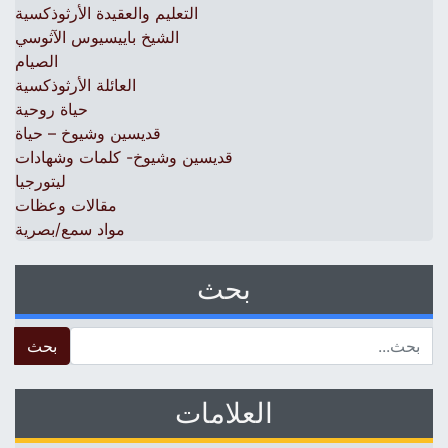
التعليم والعقيدة الأرثوذكسية
الشيخ باييسيوس الآثوسي
الصيام
العائلة الأرثوذكسية
حياة روحية
قديسين وشيوخ – حياة
قديسين وشيوخ- كلمات وشهادات
ليتورجيا
مقالات وعظات
مواد سمع/بصرية
بحث
 for:
العلامات