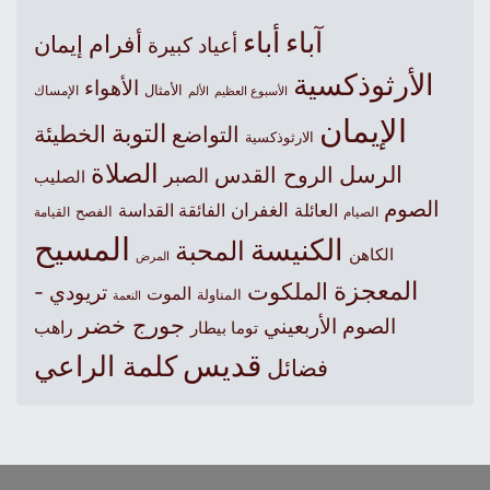
آباء
أباء
أفرام
إيمان
أعياد كبيرة
الأرثوذكسية
الأهواء
الأمثال
الأسبوع العظيم
الإمساك
الألم
الإيمان
التوبة
التواضع
الخطيئة
الارثوذكسية
الصلاة
الرسل
الروح القدس
الصبر
الصليب
الصوم
الغفران
العائلة
الفائقة القداسة
الصيام
الفصح
القيامة
المسيح
الكنيسة
المحبة
الكاهن
المرض
المعجزة
الملكوت
تريودي -
الموت
المناولة
النعمة
جورج خضر
الصوم الأربعيني
راهب
توما بيطار
قديس
كلمة الراعي
فضائل