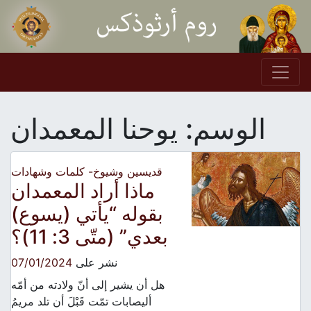
Skip to conten
Main Navigation
الوسم:
يوحنا المعمدان
قديسين وشيوخ- كلمات وشهادات
ماذا أراد المعمدان
بقوله “يأتي (يسوع)
بعدي” (متّى 3: 11)؟
نشر على
07/01/2024
هل أن يشير إلى أنّ ولادته من أمّه
أليصابات تمّت قَبْلَ أن تلد مريمُ