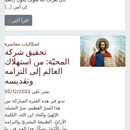
إن آمن […]
اقرأ أكثر…
اشكاليات معاصرة
تحقيق شركة
المحبّة: من استهلاك
العالم إلى التزامه
وتقديسه
نشر على
05/12/2022
ندنو في هذه الفترة المباركة من
هذا السرّ العظيم، سرّ التجسّد
الإلهيّ واتّخاذ ابن الله، الكلمة
الأزليّ، الطبيعةَ البشريّ والتزامه
بها بكلّيّتها. يشكّل هذا العيد في ما