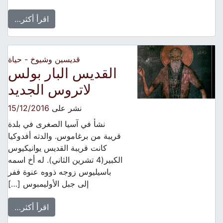
اقرأ أكثر…
قديسين وشيوخ - حياة
القديس البار بولس
لاتروس الجديد
نشر على
15/12/2016
نشأ في آسيا الصغرى في بلدة
قريبة من برغاموس. والدته أفدوكيا
كانت قريبة القديس يوانيكيوس
الكبير(4 تشرين الثاني). له أخ اسمه
باسيليوس زوجه ذووه عنوة ففر
إلى جبل الأوليمبوس […]
اقرأ أكثر…