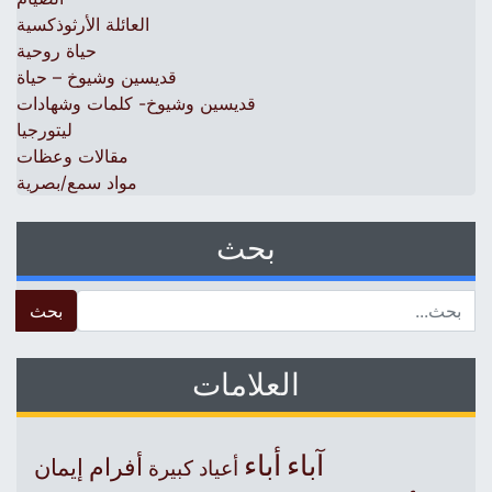
العائلة الأرثوذكسية
حياة روحية
قديسين وشيوخ – حياة
قديسين وشيوخ- كلمات وشهادات
ليتورجيا
مقالات وعظات
مواد سمع/بصرية
بحث
 for:
العلامات
آباء
أباء
أفرام
إيمان
أعياد كبيرة