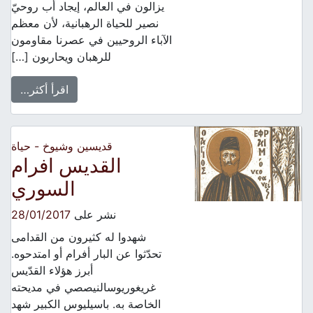
يزالون في العالم، إيجاد أب روحيّ
نصير للحياة الرهبانية، لأن معظم
الآباء الروحيين في عصرنا مقاومون
للرهبان ويحاربون […]
اقرأ أكثر…
قديسين وشيوخ - حياة
القديس افرام
السوري
نشر على
28/01/2017
شهدوا له كثيرون من القدامى
تحدّثوا عن البار أفرام أو امتدحوه.
أبرز هؤلاء القدّيس
غريغوريوسالنيصصي في مديحته
الخاصة به. باسيليوس الكبير شهد