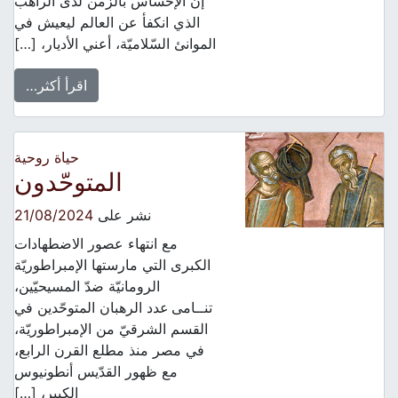
إنّ الإحساس بالزمن لدى الراهب
الذي انكفأ عن العالم ليعيش في
الموانئ السّلاميّة، أعني الأديار، […]
اقرأ أكثر…
حياة روحية
المتوحّدون
نشر على
21/08/2024
مع انتهاء عصور الاضطهادات
الكبرى التي مارستها الإمبراطوريّة
الرومانيّة ضدّ المسيحيّين،
تنــامى عدد الرهبان المتوحّدين في
القسم الشرقيّ من الإمبراطوريّة،
في مصر منذ مطلع القرن الرابع،
مع ظهور القدّيس أنطونيوس
الكبير، […]