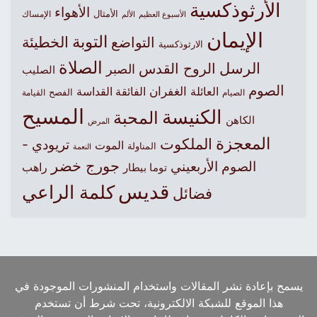
الأرثوذكسية
الأهواء
الأمثال
الأسبوع العظيم
الإمساك
الألم
الإيمان
التوبة
التواضع
الخطيئة
الارثوذكسية
الصلاة
الرسل
الروح القدس
الصبر
الصليب
الصوم
الغفران
العائلة
الفائقة القداسة
الصيام
الفصح
القيامة
المسيح
الكنيسة
المحبة
الكاهن
المرض
المعجزة
الملكوت
تريودي -
الموت
المناولة
النعمة
جورج خضر
الصوم الأربعيني
راهب
توما بيطار
قديس
كلمة الراعي
فضائل
يسمح بإعادة نشر المقالات واستخدام المنشورات الموجودة في
هذا الموقع للشبكة الالكترونية، تحت شرط أن تستخدم