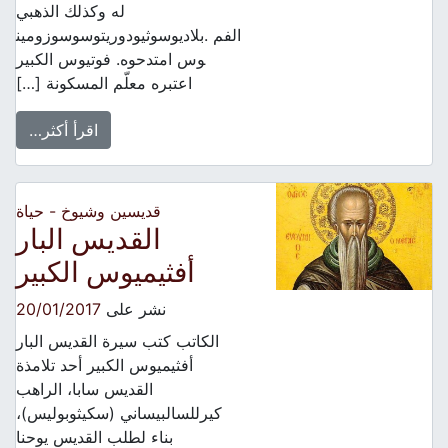
له وكذلك الذهبي
الفم .بلاديوسوثيودوريتوسوسوزومين
وس امتدحوه. فوتيوس الكبير
اعتبره معلّم المسكونة […]
اقرأ أكثر…
قديسين وشيوخ - حياة
القديس البار
أفثيميوس الكبير‎
نشر على
20/01/2017
الكاتب كتب سيرة القديس البار
أفثيميوس الكبير أحد تلامذة
القديس سابا، ‏الراهب
كيرللسالبيساني (سكيثوبوليس)،
بناء لطلب القديس يوحنا