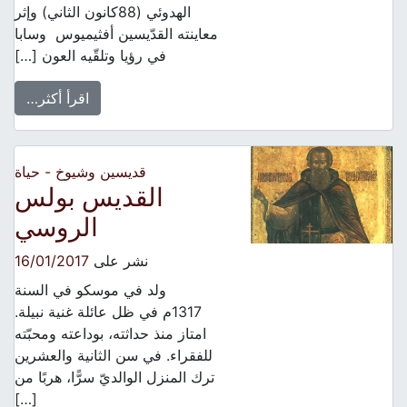
الهدوئي (88كانون الثاني) وإثر
معاينته القدّيسين أفثيميوس وسابا
في رؤيا وتلقّيه العون […]
اقرأ أكثر…
قديسين وشيوخ - حياة
القديس بولس
الروسي
نشر على
16/01/2017
ولد في موسكو في السنة
1317م في ظل عائلة غنية نبيلة.
امتاز منذ حداثته، بوداعته ومحبّته
للفقراء. في سن الثانية والعشرين
ترك المنزل الوالديّ سرًّا، هربًا من
[…]