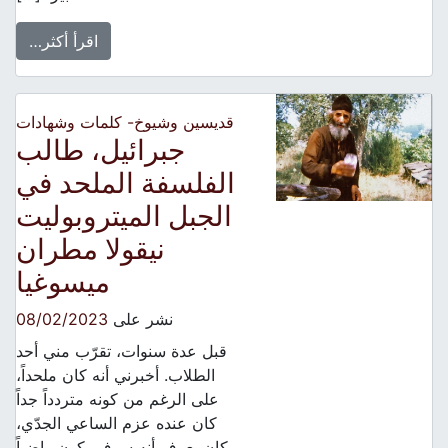
اقرأ أكثر…
قديسين وشيوخ- كلمات وشهادات
جبرائيل، طالب
الفلسفة الملحد في
الجبل الميتروبوليت
نيقولا مطران
ميسوغيا
نشر على
08/02/2023
قبل عدة سنوات، تقرّب مني أحد
الطلاب. أخبرني أنه كان ملحداً،
على الرغم من كونه متردداً جداً
كان عنده عزم الساعي الجدّي،
كان يعرف أنه سوف يكون راضياً