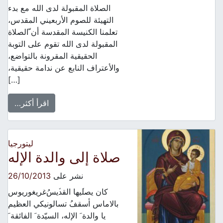
الصلاة المقبولة لدى الله مع بدء
التهيئة للصوم الأربعيني المقدس،
تعلمنا الكنيسة المقدسة أن ّالصلاة
المقبولة لدى الله تقوم على التوبة
الحقيقية المقرونة بالتواضع،
والأعتراف النابع عن ندامة حقيقية،
[…]
اقرأ أكثر…
ليتورجيا
ﺻﻼﺓ ﺇلى ﻭﺍﻟﺪﺓ ﺍﻹﻟﻪ
نشر على
26/10/2013
ﻛﺎﻥ ﻳﺼﻠﱢﻴﻬﺎ ﺍﻟﻘﺪﱢﻳﺲُﻏﺮﻳﻐﻮﺭﻳﻮﺱ
ﺑﺎﻻﻣﺎﺱ ﺃﺳﻘﻒُ ﺗﺴﺎﻟﻮﻧﻴﻜﻲ ﺍﻟﻌﻈﻴﻢ
ﻳﺎ ﻭﺍﻟﺪﺓﹶ ﺍﻹﻟﻪ، ﺍﻟﺴﻴّﺪﺓﹶ ﺍﻟﻔﺎﺋﻘﺔﹶ