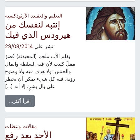
التعليم والعقيدة الأرثوذكسية
إنتبه لنفسك من
هيرودس الذي فيك
نشر على
29/08/2014
بقلم الأب ملحم (المحيدثة) قَصرٌ
مملّ كئيب لأن فيه السلطة والمال
والجنس، ولا هدف فيه ولا وضوح
رؤية. فيه كل شيء يمكن أن يخطر
على بال بشرٍ، إلا أنه […]
اقرأ أكثر…
مقالات وعظات
الأحد بعد رفع