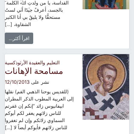
ﺍﻟﻘﺪﺍﺳﺔ، ﻳﺎ ﻣﻦ ﻭﻟﺪﺕِ ﺍﷲَ ﺍﻟﻜﻠﻤﺔﹶ
ﺑﺎلجسد، ﺃﻋﺮﻑُ ﺟﻴﱢﺪًﺍ ﺃﻧﱠﻲ ﻟﺴﺖُ
ﻣﺴﺘﺤﻘًّﺎ ﻭﻻ ﻳﻠﻴﻖُ بي ﺃﻧﺎ ﺍﻟﻜثير
ﺍﻟﺸﻘﺎﻭﺓ، […]
اقرأ أكثر…
التعليم والعقيدة الأرثوذكسية
مسامحة الإهانات
نشر على
12/10/2013
(للقديس يوحنا الذهبي الفم) نقلها
إلى العربية المطوب الذكر المطران
ابيفانيوس زائد “إنكم إن غفرتم
للناس زلاتهم يغفر لكم أبوكم
السماوي زلاتكم وإن لم تغفروا
للناس زلاتهم فأبوكم أيضاً لا […]