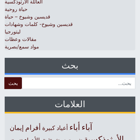
العائلة الأرثوذكسية
حياة روحية
قديسين وشيوخ – حياة
قديسين وشيوخ- كلمات وشهادات
ليتورجيا
مقالات وعظات
مواد سمع/بصرية
بحث
 for:
العلامات
آباء
أباء
أفرام
إيمان
أعياد كبيرة
الأرثوذكسية