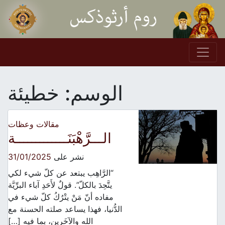
Skip to conten
Main Navigation
الوسم:
خطيئة
مقالات وعظات
الـــرَّهْبَنَـــــــــــــة
نشر على
31/01/2025
“الرَّاهِب يبتعد عن كلّ شيء لكي
يتَّحِدَ بالكلّ”. قولٌ لأَحَدِ آباء البرِّيَّة
مفاده أنّ مَنْ يتْرُكُ كلّ شيء في
الدُّنيا، فهذا يساعد صلته الحسنة مع
الله والآخَرين، بما فيه […]