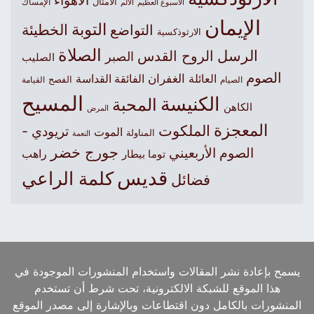
الأهواء
الأمثال
الأسبوع العظيم
الإمساك
الألم
الإيمان
التوبة
التواضع
الخطيئة
الارثوذكسية
الصلاة
الرسل
الروح القدس
الصبر
الصليب
الصوم
الغفران
العائلة
الفائقة القداسة
الصيام
الفصح
القيامة
المسيح
الكنيسة
المحبة
الكاهن
المرض
المعجزة
الملكوت
تريودي -
الموت
المناولة
النعمة
جورج خضر
الصوم الأربعيني
راهب
توما بيطار
قديس
كلمة الراعي
فضائل
يسمح بإعادة نشر المقالات واستخدام المنشورات الموجودة في
هذا الموقع للشبكة الالكترونية، تحت شرط أن تستخدم
المنشورات بالكامل دون اقتطاعات وبالإشارة إلى مصدر الموقع