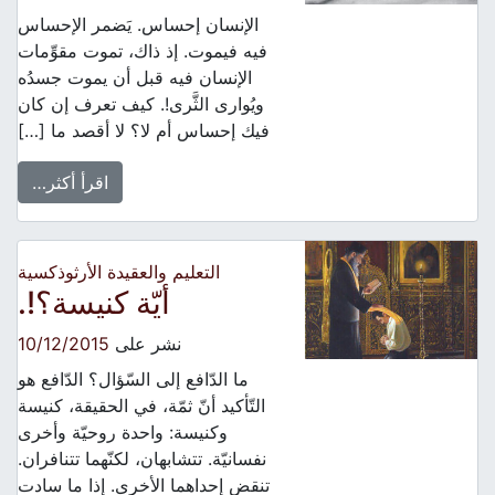
الإنسان إحساس. يَضمر الإحساس
فيه فيموت. إذ ذاك، تموت مقوِّمات
الإنسان فيه قبل أن يموت جسدُه
ويُوارى الثَّرى!. كيف تعرف إن كان
فيك إحساس أم لا؟ لا أقصد ما […]
اقرأ أكثر…
التعليم والعقيدة الأرثوذكسية
أيّة كنيسة؟!.
نشر على
10/12/2015
ما الدّافع إلى السّؤال؟ الدّافع هو
التّأكيد أنّ ثمّة، في الحقيقة، كنيسة
وكنيسة: واحدة روحيّة وأخرى
نفسانيّة. تتشابهان، لكنّهما تتنافران.
تنقض إحداهما الأخرى. إذا ما سادت