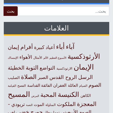
 for:
العلامات
آباء
أباء
أفرام
إيمان
أعياد كبيرة
الأرثوذكسية
الأهواء
الأمثال
الأسبوع العظيم
الإمساك
الألم
الإيمان
التوبة
التواضع
الخطيئة
الارثوذكسية
الصلاة
الرسل
الروح القدس
الصبر
الصليب
الصوم
الغفران
العائلة
الفائقة القداسة
الصيام
الفصح
القيامة
المسيح
الكنيسة
المحبة
الكاهن
المرض
المعجزة
الملكوت
تريودي -
الموت
المناولة
النعمة
جورج خضر
الصوم الأربعيني
راهب
توما بيطار