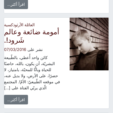
اقرأ أكثر…
العائلة الأرثوذكسية
أمومة ضائعة وعالم
شَرود!.
نشر على
07/03/2016
كائن واحد أُعطي، بالطّبيعة
البشريّة، أن يكون، بالله، حاضنًا
للحياة وباثًّا للمحبّة، بامتياز، لا
حصرًا، على الأرض، ولا بديل عنه،
في موقعه الطّبيعيّ: الأمّ!. المجتمع
الّذي يربّي الفتاة على […]
اقرأ أكثر…