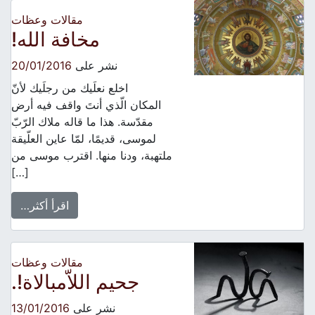
مقالات وعظات
مخافة الله!
نشر على
20/01/2016
اخلع نعلَيك من رجلَيك لأنّ
المكان الّذي أنتَ واقف فيه أرض
مقدّسة. هذا ما قاله ملاك الرّبّ
لموسى، قديمًا، لمّا عاين العلّيقة
ملتهبة، ودنا منها. اقترب موسى من
[…]
اقرأ أكثر…
مقالات وعظات
جحيم اللاّمبالاة!.
نشر على
13/01/2016