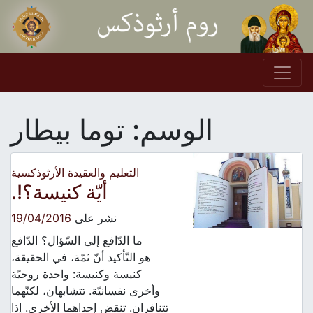
Skip to conten
Main Navigation
الوسم:
توما بيطار
التعليم والعقيدة الأرثوذكسية
أيّة كنيسة؟!.
نشر على
19/04/2016
ما الدّافع إلى السّؤال؟ الدّافع
هو التّأكيد أنّ ثمّة، في الحقيقة،
كنيسة وكنيسة: واحدة روحيّة
وأخرى نفسانيّة. تتشابهان، لكنّهما
تتنافران. تنقض إحداهما الأخرى. إذا