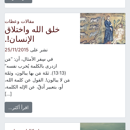
مقالات وعظات
خلق الله واختلاق
الإنسان!.
نشر على
25/11/2015
في سِفر الأمثال، أن: “مَن
ازدرى بالكلمة يُخرب نفسه”
(13:13). ثمّة مَن بها يبالون، وثمّة
مَن لا يبالون!. القول عن كلمة الله،
أو، بتعبير أدقّ، عن الإله الكلمة،
[…]
اقرأ أكثر…