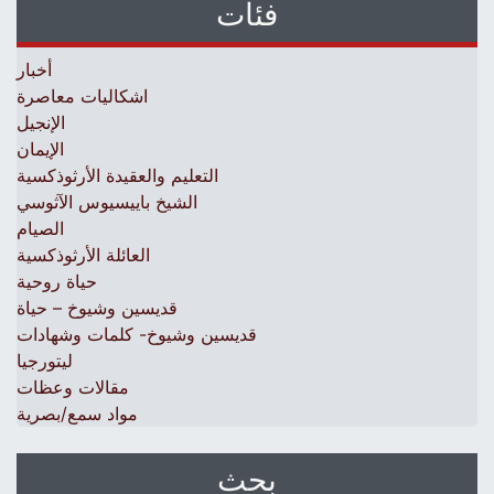
فئات
أخبار
اشكاليات معاصرة
الإنجيل
الإيمان
التعليم والعقيدة الأرثوذكسية
الشيخ باييسيوس الآثوسي
الصيام
العائلة الأرثوذكسية
حياة روحية
قديسين وشيوخ – حياة
قديسين وشيوخ- كلمات وشهادات
ليتورجيا
مقالات وعظات
مواد سمع/بصرية
بحث