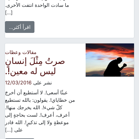
ما سادت الواحدة انتفت الأخرى.
[…]
اقرأ أكثر…
مقالات وعظات
صرتُ مِثْلَ إنسانٍ
ليس له معين!.
نشر على
12/03/2016
عبثًا أسعى!. لا أستطيع أن أخرجَ
من خطاياي!. يقولون: بالله تستطيع
كلّ شيء!. الله يخرجك منها!.
أعرف، أعرف!. لست بحاجةٍ إلى
موعظةٍ ولا إلى تذكيرٍ!. الله قادر
على […]