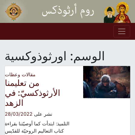
Skip to conten
Main Navigation
الوسم:
اورثوذوكسية
مقالات وعظات
من تعليمنا
الأرثوذكسيّ: في
الزهد
نشر على
28/03/2022
التلميذ: ابتدأت كما أوصيّتنا بقراءة
كتاب التعاليم الروحيّة للقدّيس