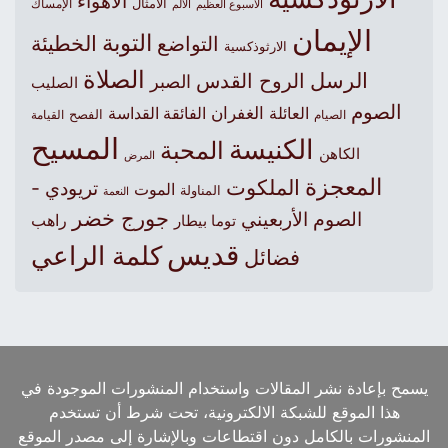
الأهواء
الأمثال
الأسبوع العظيم
الإمساك
الألم
الإيمان
التوبة
التواضع
الخطيئة
الارثوذكسية
الصلاة
الرسل
الروح القدس
الصبر
الصليب
الصوم
الغفران
العائلة
الفائقة القداسة
الصيام
الفصح
القيامة
المسيح
الكنيسة
المحبة
الكاهن
المرض
المعجزة
الملكوت
تريودي -
الموت
المناولة
النعمة
جورج خضر
الصوم الأربعيني
راهب
توما بيطار
قديس
كلمة الراعي
فضائل
يسمح بإعادة نشر المقالات واستخدام المنشورات الموجودة في
هذا الموقع للشبكة الالكترونية، تحت شرط أن تستخدم
المنشورات بالكامل دون اقتطاعات وبالإشارة إلى مصدر الموقع