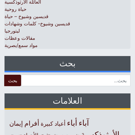
العائلة الأرثوذكسية
حياة روحية
قديسين وشيوخ – حياة
قديسين وشيوخ- كلمات وشهادات
ليتورجيا
مقالات وعظات
مواد سمع/بصرية
بحث
 for:
العلامات
آباء
أباء
أفرام
إيمان
أعياد كبيرة
الأرثوذكسية