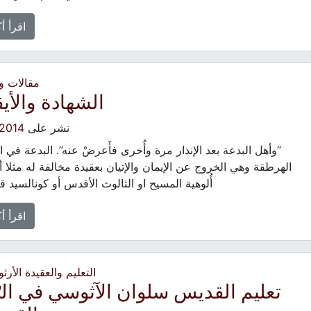
اقرأ أ
مقالات 
الشهادة والأيق
نشر على
/2014
“وأهل البدعة بعد الإنذار مرة وأُخرى فأَعرضْ عنه”. البدعة في الي
الهرطقة وهي الخروج عن الإيمان والإتيان بعقيدة مخالفة له مثلا أن
أُلوهية المسيح او الثالوث الأقدس أو كونالسيد ق
اقرأ أ
التعليم والعقيدة الأرث
تعليم القديس سلوان الآثوسي في الر