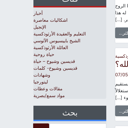
 الروح
له هذا
أخبار
ر. […]
اشكاليات معاصرة
الإنجيل
كثر…
التعليم والعقيدة الأرثوذكسية
الشيخ باييسيوس الآثوسي
العائلة الأرثوذكسية
حياة روحية
وذكسية
قديسين وشيوخ – حياة
له؟
قديسين وشيوخ- كلمات
07/05
وشهادات
ليتورجيا
ستقيم
مقالات وعظات
تغلالاً
مواد سمع/بصرية
ّوء […]
بحث
كثر…
Search for: