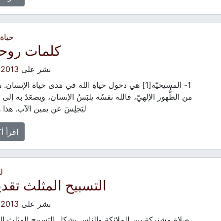
حياة
كلمات روحية
نشر على
/2013
1- المسيحيّة[1] هي دخول حياةِ الله في مَدى حياة الإنسان.
من الظُّهور الإلهيّ، فالله نفسُه يلبَسُ الإنسان، ويصعَدُ به إلى ا
ليَجلِسَ عن يمين الآب. هذا 
اقرأ أ
ل
التسبيح المثلث تقد
نشر على
/2013
صلاة مشتركة بين الملائكة والناس يشكل التسبيح المثلث ا