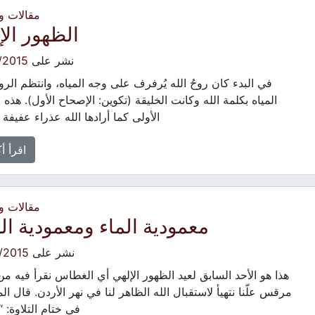
مقالات 
الظهور الإ
نشر على
/2015
في البدء كان روحُ الله يُرفرف على وجه المياه، وانتظم الر
المياه بكلمة الله وكانت الخليقة (تكوين: الإصحاح الأول). هذه ا
الأولى كما أرادها الله عذراء عفيفة ب
اقرأ أ
مقالات 
معمودية الماء ومعمودية ال
نشر على
/2015
هذا هو الأحد السابق لعيد الظهور الإلهي أي الغطاس نقرأ فيه من
مرقس علّنا نتهيأ لاستقبال الله الظاهر لنا في نهر الأردن. قال ال
في ختام التلاوة: “