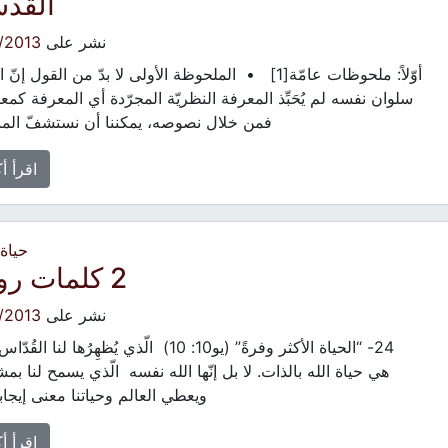
القدس
نشر على
/2013
أوّلاً: ملحوظات عامّة[1] • الملحوظة الأولى لا بدّ من القول إن
سلوان نفسه لم يُحَبِّذ المعرفة النظريّة المجرّدة أي المعرفة كمع
فمن خلال نصوصه، يمكننا أن نستشفّ المب
اقرأ أ
حياة
2 كلمات روحية
نشر على
/2013
24- “الحياة الأكثر وفرةً” (يو10: 10) الّذي يُظهِرُها لنا ا
هي حياة الله بالذات. لا بل إنّها الله نفسه الّذي يسمح لنا بمش
ويعطي العالم وحياتنا معنى إيجابيً
اقرأ أ