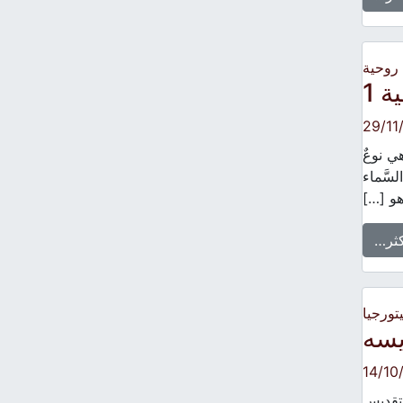
 روحية
 1
29/11
 هي نوعٌ
لسَّماء
هو […]
كثر…
يتورجيا
يسه
14/10
لتقديس