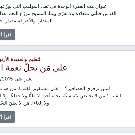
عنوان هذه الفقرة الوحدة في تعدد المواهب التي يوزّعها
القدس فتأتي متعدّدة ولا تفرّق بيننا. المسيح موزّع النعم. هذا 
المقدار، والآخر له مقدار آخ
اقرأ أ
التعليم والعقيدة الأرث
على مَن تحلّ نعمة ال
نشر على
/2015
لمـَن تزقزق العصافير؟ على مستقيم القلب!. مَن هو م
القلب؟ مَن لا يحتضن نيّة سيِّئة تجاه أحد!. لا ظنًّا ولا خداعًا ولا اس
ولا إلغاء!. مَن لا يظنّ الس
اقرأ أ