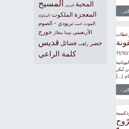
المسيح
المحبة
المرض
كثر…
المعجزة
الملكوت
المناولة
تريودي - الصوم
الموت
النعمة
جورج
الأربعيني
توما بيطار
وعظات
ونة
قديس
خضر
فضائل
راهب
كلمة الراعي
11/10
ونانية
 تُنكر
ام […]
كثر…
وذكسية
ّوح