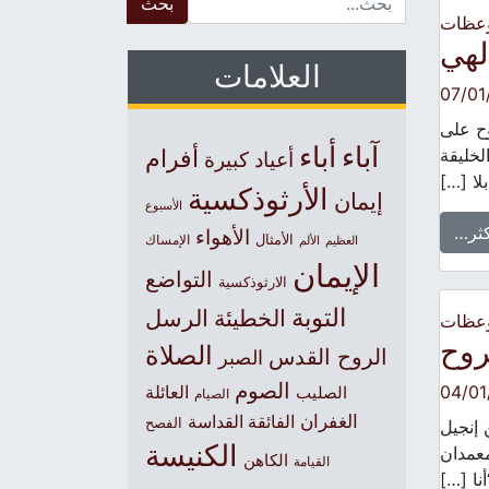
وعظات
لهي
العلامات
07/01
وح على
آباء
أباء
لخليقة
أفرام
أعياد كبيرة
لا […]
الأرثوذكسية
إيمان
الأسبوع
كثر…
الأهواء
الأمثال
العظيم
الإمساك
الألم
الإيمان
التواضع
الارثوذكسية
التوبة
الخطيئة
الرسل
وعظات
روح
الصلاة
الروح القدس
الصبر
الصوم
04/01
الصليب
العائلة
الصيام
الغفران
الفائقة القداسة
الفصح
 إنجيل
الكنيسة
معمدان
الكاهن
القيامة
أنا […]