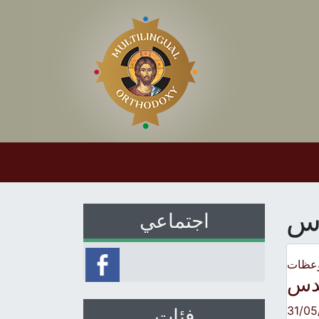
دس
اجتماعي
وعظات
قدس
31/05
فئات