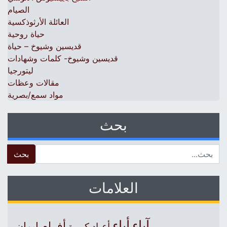
الصيام
العائلة الأرثوذكسية
حياة روحية
قديسين وشيوخ – حياة
قديسين وشيوخ- كلمات وشهادات
ليتورجيا
مقالات وعظات
مواد سمع/بصرية
بحث
 for:
العلامات
آباء
أباء
أفرام
إيمان
أعياد كبيرة