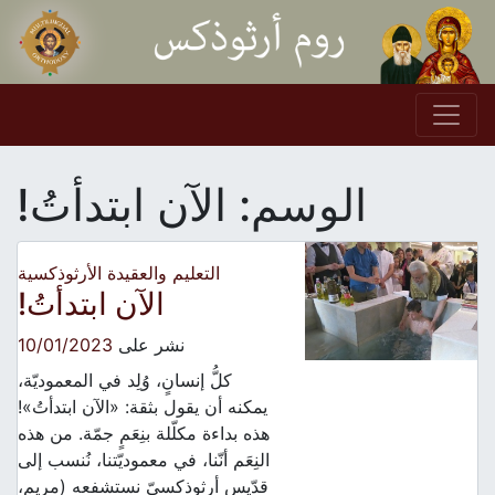
Skip to conten
Main Navigation
الوسم:
الآن ابتدأتُ!
التعليم والعقيدة الأرثوذكسية
الآن ابتدأتُ!
نشر على
10/01/2023
كلُّ إنسانٍ، وُلِد في المعموديّة،
يمكنه أن يقول بثقة: «الآن ابتدأتُ»!
هذه بداءة مكلّلة بنِعَمٍ جمّة. من هذه
النِعَم أنّنا، في معموديّتنا، نُنسب إلى
قدّيس أرثوذكسيّ نستشفعه (مريم،