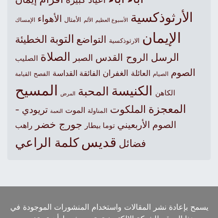
الأرثوذكسية
الأهواء
الأمثال
الأسبوع العظيم
الإمساك
الألم
الإيمان
التوبة
التواضع
الخطيئة
الارثوذكسية
الصلاة
الرسل
الروح القدس
الصبر
الصليب
الصوم
الغفران
العائلة
الفائقة القداسة
الصيام
الفصح
القيامة
المسيح
الكنيسة
المحبة
الكاهن
المرض
المعجزة
الملكوت
تريودي -
الموت
المناولة
النعمة
جورج خضر
الصوم الأربعيني
راهب
توما بيطار
قديس
كلمة الراعي
فضائل
يسمح بإعادة نشر المقالات واستخدام المنشورات الموجودة في