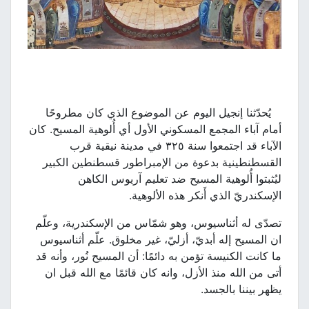
يُحدّثنا إنجيل اليوم عن الموضوع الذي كان مطروحًا
أمام آباء المجمع المسكوني الأول أي أُلوهية المسيح. كان
الآباء قد اجتمعوا سنة ٣٢٥ في مدينة نيقية قرب
القسطنطينية بدعوة من الإمبراطور قسطنطين الكبير
ليُثبتوا أُلوهية المسيح ضد تعليم آريوس الكاهن
الإسكندريّ الذي أَنكر هذه الألوهية.
تصدّى له أثناسيوس، وهو شمّاس من الإسكندرية، وعلّم
ان المسيح إله أبديّ، أزليّ، غير مخلوق. علّم أثناسيوس
ما كانت الكنيسة تؤمن به دائمًا: أن المسيح نُور، وأنه قد
أتى من الله منذ الأزل، وانه كان قائمًا مع الله قبل ان
يظهر بيننا بالجسد.