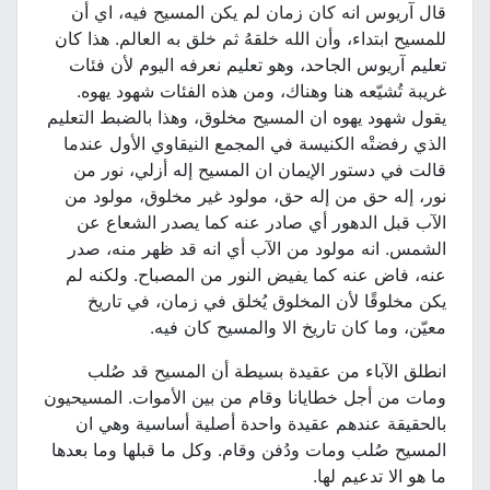
قال آريوس انه كان زمان لم يكن المسيح فيه، اي أن
للمسيح ابتداء، وأن الله خلقهُ ثم خلق به العالم. هذا كان
تعليم آريوس الجاحد، وهو تعليم نعرفه اليوم لأن فئات
غريبة تُشيّعه هنا وهناك، ومن هذه الفئات شهود يهوه.
يقول شهود يهوه ان المسيح مخلوق، وهذا بالضبط التعليم
الذي رفضتْه الكنيسة في المجمع النيقاوي الأول عندما
قالت في دستور الإيمان ان المسيح إله أزلي، نور من
نور، إله حق من إله حق، مولود غير مخلوق، مولود من
الآب قبل الدهور أي صادر عنه كما يصدر الشعاع عن
الشمس. انه مولود من الآب أي انه قد ظهر منه، صدر
عنه، فاض عنه كما يفيض النور من المصباح. ولكنه لم
يكن مخلوقًا لأن المخلوق يُخلق في زمان، في تاريخ
معيّن، وما كان تاريخ الا والمسيح كان فيه.
انطلق الآباء من عقيدة بسيطة أن المسيح قد صُلب
ومات من أجل خطايانا وقام من بين الأموات. المسيحيون
بالحقيقة عندهم عقيدة واحدة أصلية أساسية وهي ان
المسيح صُلب ومات ودُفن وقام. وكل ما قبلها وما بعدها
ما هو الا تدعيم لها.