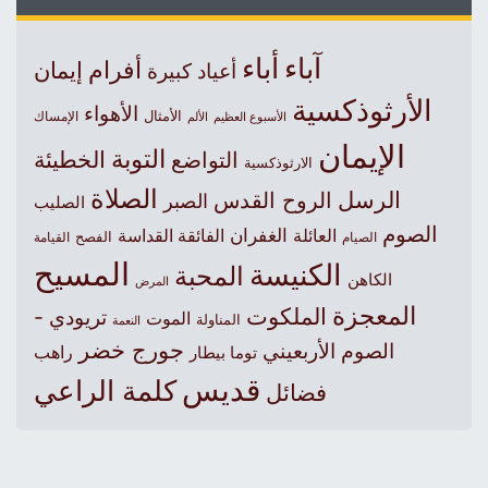
آباء
أباء
أفرام
إيمان
أعياد كبيرة
الأرثوذكسية
الأهواء
الأمثال
الأسبوع العظيم
الإمساك
الألم
الإيمان
التوبة
التواضع
الخطيئة
الارثوذكسية
الصلاة
الرسل
الروح القدس
الصبر
الصليب
الصوم
الغفران
العائلة
الفائقة القداسة
الصيام
الفصح
القيامة
المسيح
الكنيسة
المحبة
الكاهن
المرض
المعجزة
الملكوت
تريودي -
الموت
المناولة
النعمة
جورج خضر
الصوم الأربعيني
راهب
توما بيطار
قديس
كلمة الراعي
فضائل