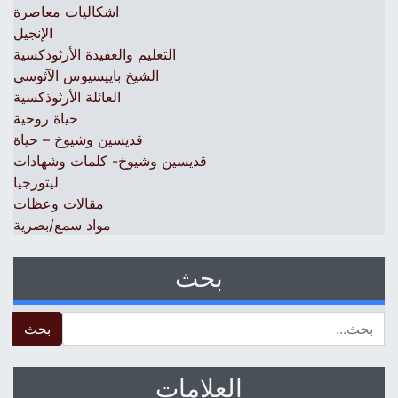
اشكاليات معاصرة
الإنجيل
التعليم والعقيدة الأرثوذكسية
الشيخ باييسيوس الآثوسي
العائلة الأرثوذكسية
حياة روحية
قديسين وشيوخ – حياة
قديسين وشيوخ- كلمات وشهادات
ليتورجيا
مقالات وعظات
مواد سمع/بصرية
بحث
 for:
العلامات