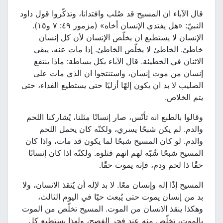
قال الآباء ان المسيح قد صُلب وافتدانا، وتذكّروا قول داود
النبيّ: «هل يفتدي الإنسان أخاه» (مزمور ٤٩: ٧ و١٥).
الإنسان لا يستطيع ان يخلّص الإنسان لأن كل إنسان
خاطئ. الخاطئ لا يخلّص الخاطئ. إذا مات عنه، يبقى
الاثنان في الخطيئة. قال الآباء بكل بساطة: ماذا ينتفع
إنسان من موت إنسان، واستنتجوا ان الذي مات على
الصليب لا بد ان يكون إلهًا أزليًا حتى يستطيع الفداء، حتى
يتم الخلاص.
وقالوا بالطبع انه تأنّس، صار إنسانًا مثلنا، يُشاركنا اللحم
والدم. لم يكن شبحًا يسري، ولكنّه كان يحمل اللحم
والدم. لو كان المسيح شبحًا لما يكون قد مات، واذا كان
المسيح شبحًا شُبّه لهم انهم قتلوه. ولكنّه اذا كان إنسانًا
حقًا ذا لحم ودم، فإنه يموت حقًا.
المسيح إذًا إله وإنسان معًا. لا بد لإله أن يُنقذ الانسان، ولا
بد من إنسان يموت حتى يُبعث حيًا في اليوم الثالث،
وهكذا ينقذ الانسان من الموت. المسيح تخلّص من الموت
بالموت، تخلّص منه عند فجر الفصح، ولهذا يستطيع كل