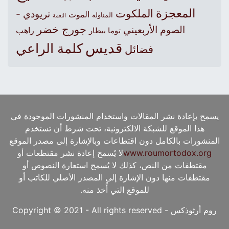
المعجزة
الملكوت
تريودي -
الموت
المناولة
النعمة
جورج خضر
الصوم الأربعيني
راهب
توما بيطار
قديس
كلمة الراعي
فضائل
يسمح بإعادة نشر المقالات واستخدام المنشورات الموجودة في
هذا الموقع للشبكة الالكترونية، تحت شرط أن تستخدم
المنشورات بالكامل دون اقتطاعات وبالإشارة إلى مصدر الموقع
www.roumortodox.org
لا يُسمح إعادة نشر مقتطعات أو
مقتطفات من النص، كذلك لا يُسمح استعارة النصوص أو
مقتطفات منها دون الإشارة إلى المصدر الأصلي للكاتب أو
للموقع التي أُخذ منه.
روم أرثوذكس - Copyright © 2021 - All rights reserved