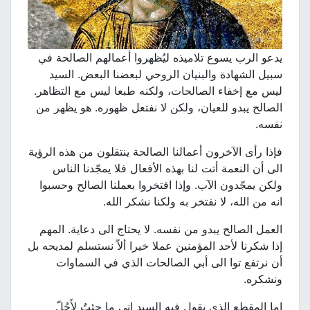
يدعو الرب يسوع تلاميذه ليُظهروا أعمالهم الصالحة في
سبيل الشهادة والبنيان الروحي لبعضنا البعض. السيد
ليس مع إخفاء الصالحات، ولكنه طبعا ليس مع التظاهر.
الصالح يبدو للعيان، ولكن لا نفتعل ظهوره. هو يظهر من
نفسه.
فإذا رأى الآخرون أعمالنا الصالحة ينتقلون من هذه الرؤية
الى أن النعمة أتت لنا بهذه الأفعال فلا يمجّدنا الناس
ولكن يمجّدون الآب. وإذا افتخروا بعملنا الصالح وحسبوا
انه من الله، لا نفتخر به ولكنا نشكر الله.
العمل الصالح يبدو من نفسه. لا يحتاج الى دعاية. المهم
إذا شكرنا لأحد المؤمنين عملا خيرا ألاّ نستسلم لمديحه بل
أن نرتفع توا الى أبي الصالحات الذي في السماوات
ونشكره.
اما المقطع الذي يقول فيه السيد إني ما جئتُ لأَحُلّ