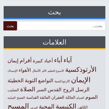
بحث
 for:
العلامات
آباء
أباء
أفرام
إيمان
أعياد كبيرة
الأرثوذكسية
الأهواء
الأمثال
الأسبوع العظيم
الإمساك
الألم
الإيمان
التوبة
التواضع
الخطيئة
الارثوذكسية
الصلاة
الرسل
الروح القدس
الصبر
الصليب
الصوم
الغفران
العائلة
الفائقة القداسة
الصيام
الفصح
القيامة
المسيح
الكنيسة
المحبة
الكاهن
المرض