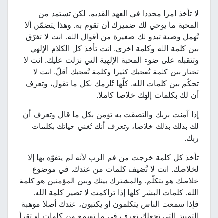
لا تأخذ امرا محددا في العهد القديم. لكن تستمد من
المحبة ما يوحي لك ضميرك أن تقوم به. وهذا يتضمّن ألا
تُهمل وصية تبدو لك صغيرة من أقوال الله. انت لا تفرّق
بين كلمة الله وكلمة اخرى. انت تأخذ كل الكلام الإلهي
وتتقبله على ضوء المحبة الإلهية التي نزلت عليك. انت لا
تختار بين كلمة تُعجبك كثيرا وكلمة تُعجبك أقلّ. انت لا
تحكُم بين كلمات الله. كلّها تُلزمك بكل ما تقول، وتعرف
أن لك بكلمات إلهك خلاصا كاملا.
إذا آمنت بربك والتصقت به تؤمن بكل ما قال وتعرف أن
لك بذلك بذلك خلاصا، وتعرف أنك تُغني حياتك بكلمات
ربك.
تأخذ كل كلمة خرجت من فم الرب لأنه لم يتفوّه بها إلا
لخلاصك. انت لا تُضيف كلمات من عندك. في موضوع
خلاصك هو يتكلّم. والمشترك بينك وبين المؤمنين هو كلمة
الله. كلمات البشر كلها إذا تراكمت لا تصير كلمة الله.
فإذا سمعت الناس يتكلمون او يكتبون، عندك أصلا موهبة
التمييز التي تجعلك تعرف في ما تسمع من كلمات او تقرأ