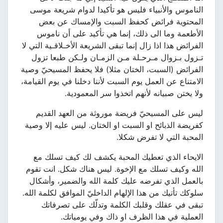
الناموس والأنبياء فليس هو تأكيدا لدوام شريعة موسى
المحتوية فرائض كحفظ السبت والإمساك عن بعض
الأطعمة وما الى ذلك، إنما هي تأكيد على أن ناموس
الفرائض هذا اذا زال إنما تبقى الشريعة الأخـلاقـية التي لا
تـزول بـزوال مـرحـلة مـن الزمـان ولـكن طبعا تزول
الفرائض (السبت، الختان مثلا) فلا يحفظ المسيحيّ وصية
الامتناع عن العمل يوم السبت لأننا دخلنا في يوم القيامة،
ولا يختن صبيانه لأنهم اتخذوا سر المعمودية.
ليس على المسيحيّ فريضة موروثة من العهد القديم
كفريضة الذبائح او السبت او الختان. ليس عليه إلا وصية
المحبة التي لا تفرض شكلا.
الايحاء الذي تعطيك المحبة يكشف لك كيف تسلك مع
الله وكيف تسلك مع الإخوة. ليس هناك شكل. انت تقوم
بالعمل الذي تفرضه عليك كلمة الله والضمير، وأشكال
سلوكك تأتيك من هذا الإلهام الداخليّ الموافق لكلمة الله.
تبقى في عقلك وقلبك الكلمة وتدلّك على تصرفاتك
العملية في هذا الظرف او ذاك وفي يومياتك.