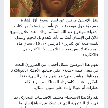
ينقل الإنجيليّ مرقس عن لسان يسوع، أوّل إشارة
مسيحيّة حول موضوع خاصّ وأساس مُستمدّ من كتاب
أشعياء: موضوع عبد الله المتألّم. وذلك، عند إعلان يسوع:
«لأنّ ابن الإنسان أيضًا لم يأت ليُخدَم بل ليَخدِم وليبذل
نفسه فدية عن كثيرين» (مرقس ١٠: ٤٥). سياق هذه
المرجعيّة لا لبس فيه. هنا نلامس لبّ الكلام حول
«الكفّارة».
لفهم هذا الموضوع بشكل أفضل، من الضروريّ البحث
في معنى كلمة «فِدية». ففي صيغتها الأصليّة (باليونانيّة)،
ومعناها المباشر يعني: «ما يقوم مقام الشيء دفعًا
للمكروه عنه»، كاسترداد الممتلكات، سواء أكانت
عقارات أم عبيدًا وإماء على سبيل المثال.
لقد ولّدَ هذا الاستخدام مختلف الاقتباسات المجازيّة، بما
في ذلك الـ«ثمن» الذي قد يُسدّد عن حياة إنسان ما.