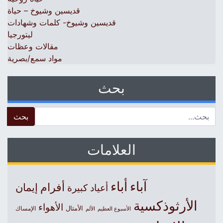
قديسين وشيوخ – حياة
قديسين وشيوخ- كلمات وشهادات
ليتورجيا
مقالات وعظات
مواد سمع/بصرية
بحث
 for:
العلامات
آباء
أباء
أفرام
إيمان
أعياد كبيرة
الأرثوذكسية
الأهواء
الأمثال
الأسبوع العظيم
الإمساك
الألم