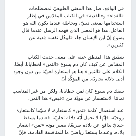
في الواقع، صار هذا المعنى الطبيعيّ لمصطلحات
«الفداء» و«الفدية» في الكتاب المقدّس في إطار
استخدامها بمعنى دينيّ، وبخاصّة عندما يكون الله هو
الفاعل. هذا هو المعنى الذي فهمه الرسل عندما قال
يسوع إنّ ابن الإنسان جاء «ليبذُل نفسه فِدية عن
كثيرين».
ينطبق هذا المنطق عينه على معنى حديث الكتاب
المقدّس عن كيف كان دم يسوع «الثمن» لخطايانا. أيضًا،
الكلام على «الثمن» هنا هو استعارة لغويّة من دون وجود
أدنى دلالة تجاريّة. من المؤكّد أنّ
سفك دم يسوع كان ثمن خطايانا، ولكن من غير المناسب
تمامًا الاستفسار عن هويّة من «قبض» هذا الثمن.
عند استعمال كلمة «ثمن» كاستعارة، لا سيّما كاستعارة
روحيّة، فإنّها لا تحمل أيّة دلالة تجاريّة. فعندما يسقط
جنديّ يدافع عن بلاده صريعًا، يصير موته «ثمن» انتصار
بلاده. وعندما يستعدّ رياضيّ ما للمنافسة القادمة، فإنّ