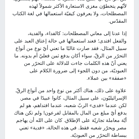
لأنّهم يتخطوّن مغزى الاستعارة الأكثر شمولاً لهذه
المصطلحات، ولا يعرفون كيفيّة استعمالها في لغة الكتاب
المقدّس.
إذا عدنا إلى معاني المصطلحات: كالفداء، والفدية،
والفعل افتدى؛ فعند استعمالها في حالة إعتاق العبد على
سبيل المثال، فقد صارت غالبًا ما تعني أيّ نوع من أنواع
التحرّر من الرقّ، سواء أكان بدفع ثمن فعليّ أم بدونه. ما
يعني أنّ هذه الكلمات جاءت للدلالة على التحرّر من
العبوديّة، من دون اللجوء إلى ضرورة الكلام على
«صفقة» بين عملاء.
علاوة على ذلك، هناك أكثر من نوع واحد من أنواع الرقّ.
الإسرائيليّون، على سبيل المثال، كانوا عبيدًا في مصر.
لكن عندما «فدى» الربّ شعبه، عندما افتداهم، هو لم
يدفع أيّ مبلغ من المال بالمقابل لفرعون! ولم تكن هناك
أيّة معاملة تجاريّة على الإطلاق. كان على الله أن يهاجم
مصر ويحرّر شعبه فقط. في هذه الحالة، «فدية» تعني
ببساطة التحرّر من العبوديّة.