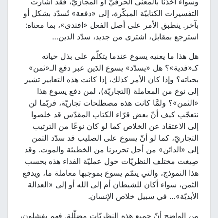
وسواء أخذنا بالمعنى الحرفيّ أو المجازيّ، فقد أشارت
التفسيرات الكتابيّة المبكّرة، إلى «دفعة» تُسدّد بشكل أو
بآخر. ينطبق الأمر على أصل الفعل «افتدى»، بما معناه:
استرجع بمقابل، اشترى من جديد، سدّد الدين…
هل هذا ما يعنيه يسوع عندما يتكلّم على بذل حياته
كـ«فدية»؟ هل «يسدّد» يسوع الدَين عبر دفع الـ«ثمن»
بحياته؟ وإذا كان الأمر كذلك، إذا كانت هذه التعابير تشير
إلى نوع من المعاملة (التجاريّة)، لمن دفع يسوع هذا
«الثمن»؟ ولمَّا كانت هذه مصطلحات تجاريّة، فربّما لن
نتعجّب كيف أنّ بعض قرّاء الكتاب المقدّس قد خلصوا
إلى الاعتقاد عن الخلاص كما لو كان نوعًا من الترتيب
التجاريّ، كما لو أنّ يسوع على الصليب قد سدّد الثمن
إلى «الدائن» من أجل تحريرنا من الخطيئة والموت. وقد
صِيغت مختلف النظريّات حول عمليّة الفداء هذه بحسب
هذا النموذج، والتي يتمّم يسوع بموجبها معاملة ما، ويدفع
الثمن، سواء أكان للشيطان أم إلى الله أو إلى «العدالة
الأبديّة»… في سبيل خلاص الإنسان.
من الواضح أنّ جميع هذه النظريّات مضلّلة. فهم يفشلون،