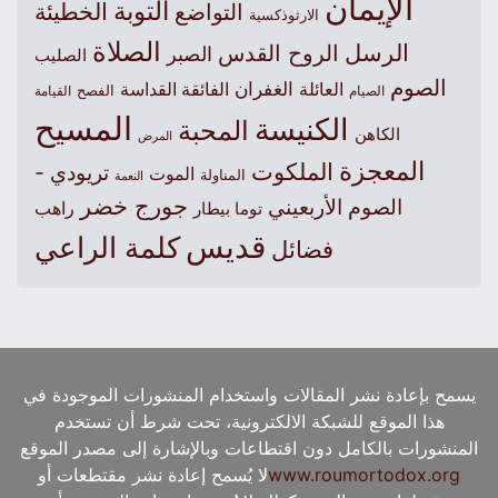
الإيمان
التوبة
التواضع
الخطيئة
الارثوذكسية
الصلاة
الرسل
الروح القدس
الصبر
الصليب
الصوم
الغفران
العائلة
الفائقة القداسة
الصيام
الفصح
القيامة
المسيح
الكنيسة
المحبة
الكاهن
المرض
المعجزة
الملكوت
تريودي -
الموت
المناولة
النعمة
جورج خضر
الصوم الأربعيني
راهب
توما بيطار
قديس
كلمة الراعي
فضائل
يسمح بإعادة نشر المقالات واستخدام المنشورات الموجودة في
هذا الموقع للشبكة الالكترونية، تحت شرط أن تستخدم
المنشورات بالكامل دون اقتطاعات وبالإشارة إلى مصدر الموقع
www.roumortodox.org
لا يُسمح إعادة نشر مقتطعات أو