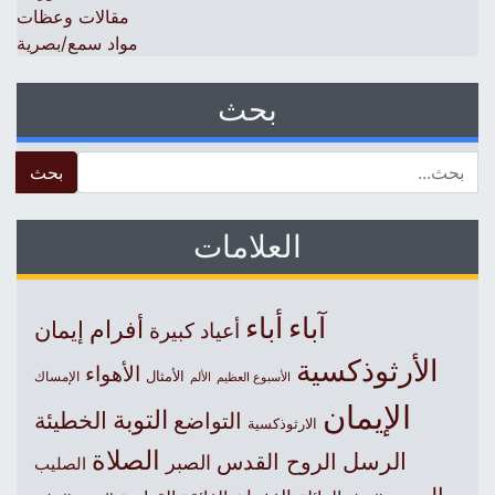
مقالات وعظات
مواد سمع/بصرية
بحث
 for:
العلامات
آباء
أباء
أفرام
إيمان
أعياد كبيرة
الأرثوذكسية
الأهواء
الأمثال
الأسبوع العظيم
الإمساك
الألم
الإيمان
التوبة
التواضع
الخطيئة
الارثوذكسية
الصلاة
الرسل
الروح القدس
الصبر
الصليب