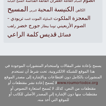
الصوم
الغفران
العائلة
الفائقة القداسة
الصيام
الفصح
القيامة
المسيح
الكنيسة
المحبة
الكاهن
المرض
المعجزة
الملكوت
تريودي -
الموت
المناولة
النعمة
جورج خضر
الصوم الأربعيني
راهب
توما بيطار
قديس
كلمة الراعي
فضائل
يسمح بإعادة نشر المقالات واستخدام المنشورات الموجودة في
هذا الموقع للشبكة الالكترونية، تحت شرط أن تستخدم
المنشورات بالكامل دون اقتطاعات وبالإشارة إلى مصدر الموقع
www.roumortodox.org
لا يُسمح إعادة نشر مقتطعات أو
مقتطفات من النص، كذلك لا يُسمح استعارة النصوص أو
مقتطفات منها دون الإشارة إلى المصدر الأصلي للكاتب أو
للموقع التي أُخذ منه.