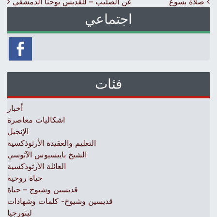
Post navigation
صلاة يسوع
عن الصليب – للقديس يوحنا الدمشقي
اجتماعي
فئات
أخبار
اشكاليات معاصرة
الإنجيل
التعليم والعقيدة الأرثوذكسية
الشيخ باييسيوس الآثوسي
العائلة الأرثوذكسية
حياة روحية
قديسين وشيوخ – حياة
قديسين وشيوخ- كلمات وشهادات
ليتورجيا