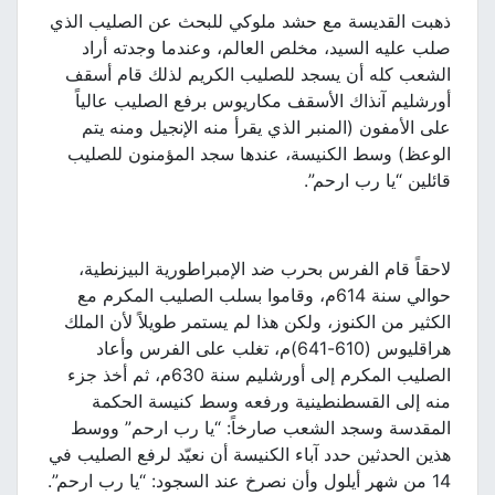
ذهبت القديسة مع حشد ملوكي للبحث عن الصليب الذي
صلب عليه السيد، مخلص العالم، وعندما وجدته أراد
الشعب كله أن يسجد للصليب الكريم لذلك قام أسقف
أورشليم آنذاك الأسقف مكاريوس برفع الصليب عالياً
على الأمفون (المنبر الذي يقرأ منه الإنجيل ومنه يتم
الوعظ) وسط الكنيسة، عندها سجد المؤمنون للصليب
قائلين “يا رب ارحم”.
لاحقاً قام الفرس بحرب ضد الإمبراطورية البيزنطية،
حوالي سنة 614م، وقاموا بسلب الصليب المكرم مع
الكثير من الكنوز، ولكن هذا لم يستمر طويلاً لأن الملك
هراقليوس (610-641)م، تغلب على الفرس وأعاد
الصليب المكرم إلى أورشليم سنة 630م، ثم أخذ جزء
منه إلى القسطنطينية ورفعه وسط كنيسة الحكمة
المقدسة وسجد الشعب صارخاً: “يا رب ارحم” ووسط
هذين الحدثين حدد آباء الكنيسة أن نعيّد لرفع الصليب في
14 من شهر أيلول وأن نصرخ عند السجود: “يا رب ارحم”.