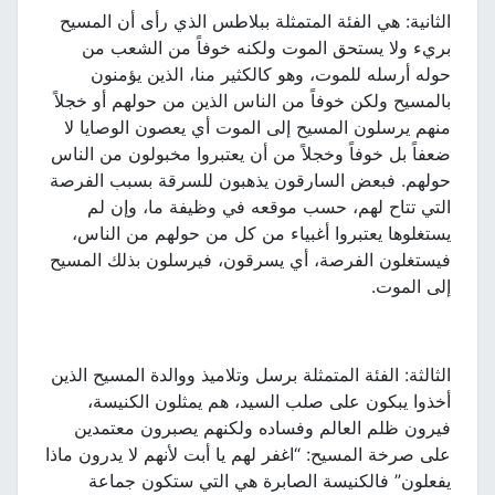
الثانية: هي الفئة المتمثلة ببلاطس الذي رأى أن المسيح
بريء ولا يستحق الموت ولكنه خوفاً من الشعب من
حوله أرسله للموت، وهو كالكثير منا، الذين يؤمنون
بالمسيح ولكن خوفاً من الناس الذين من حولهم أو خجلاً
منهم يرسلون المسيح إلى الموت أي يعصون الوصايا لا
ضعفاً بل خوفاً وخجلاً من أن يعتبروا مخبولون من الناس
حولهم. فبعض السارقون يذهبون للسرقة بسبب الفرصة
التي تتاح لهم، حسب موقعه في وظيفة ما، وإن لم
يستغلوها يعتبروا أغبياء من كل من حولهم من الناس،
فيستغلون الفرصة، أي يسرقون، فيرسلون بذلك المسيح
إلى الموت.
الثالثة: الفئة المتمثلة برسل وتلاميذ ووالدة المسيح الذين
أخذوا يبكون على صلب السيد، هم يمثلون الكنيسة،
فيرون ظلم العالم وفساده ولكنهم يصبرون معتمدين
على صرخة المسيح: “اغفر لهم يا أبت لأنهم لا يدرون ماذا
يفعلون” فالكنيسة الصابرة هي التي ستكون جماعة