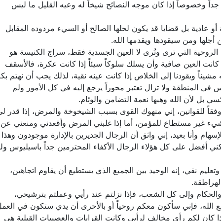
داً وخصوصاً إذا كان موجه النصائح شيخاً له وعيه القليل ما ليس
و عادية بل قضايا قد يكون لحلها الصالح أو السيء مردوده المقابل
 أجلها ومن سيقودها ويقدمها الله.
الروحية التي ترى وتُرى لا العين الجسدية فقط، سراج الكنيسة هو
 كانت العين صافية وأن يسلك سلوكاً سيئاً إذا كانت عكرة، فالأسقف
يناً ويقودنا إلى الخلاص إذا كانت عينه نقية، لذلك يجب أن نهتم بك
ئس في المنطقة ولا تزال تعتبر محوراً يرجع إليه في كل الأمور ولم
سي بل لأن الله وهبها نعمة التضامن والوئام.
قاً للقوانين، إني منهوك القوى بسبب الشيخوخة والمرض، إذا قدر لي
شيء غير مستطاع للمؤمن، أما إذا غلبني المرض وأقعدني ومنعني عن
هام وأنا بعيد، إني واثق أن الرجال الجديرين بالإدارة موجودون وهذا
كني أفضل على كل هؤلاء الرجال الأكفاء المحترمين جداً باسيليوس ول
تعليم نقي، إنه الوحيد بين الجميع الذي يستطيع أن يقاوم اتجاهين،
هراطقة.
والحكام وإلى كل الشعب، فإذا نزلتم عند رأيي وعملتم بترشيحي،
له، فإني سأكون معكم روحياً أو بالأحرى أن يدي ستكون في العم
ا كان لكم رأي مخالف لرأيي وكانت القرابات والعصبيات القبلية هي