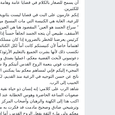
أن يسمح للصغار بالكلام في قضايا عامة وهامة ج
للكثيرين.
إنكم عازمون على البت في قضايا ليست بثانوية أ
للرعية، الغاية هي الكنيسة التي مات المسيح من
” سراج الجسد هو العين” المقصود هنا هي العين 
الأسقف، طبيعي أن يتجه الجسد اتجاهاً حسناً إذا
كرئيس يعرضنا للخطر بالضرورة إذا كان مسلكه مش
اهتماماً خاصاً لأن كنيستكم كانت أماً لكل الكنا
تكتسب ذلك لأنها بشرت الجميع بالتعليم الأرثوذك
دعوتموني لأبحث القضية معكم، اعملوا بصدق ووف
واستعدت قوتي بنعمة الروح القدس أتيتكم ولا 
المجيء إليكم فإني لمساهم معكم بما يمكنني الإس
ناتج عن حسن التوجيه في الرعية منذ القديم، ل
الحبيب إلى الرب.
شاهد الرب على كلامي: إنه إنسان ذو حياة نقية و
صعوبات الساعة الحاضرة وهوس الخطابة عند ال
اكتب هذا إلى الكهنة والرهبان وأصحاب المركز 
وترشيحي صادق وصحيح مادمت قد فكرت به مع ال
معكم ولي ملء الثقة بفعل الروح القدس، أما إذ