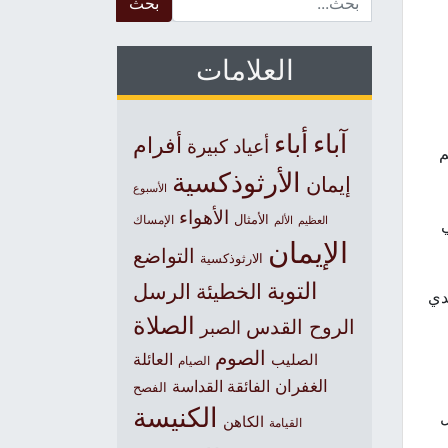
العلامات
آباء
أباء
أفرام
أعياد كبيرة
م
الأرثوذكسية
إيمان
الأسبوع
الأهواء
الأمثال
العظيم
الإمساك
الألم
الإيمان
التواضع
الارثوذكسية
التوبة
الخطيئة
الرسل
دي
الصلاة
الروح القدس
الصبر
الصوم
الصليب
العائلة
الصيام
الغفران
الفائقة القداسة
الفصح
الكنيسة
ل
الكاهن
القيامة