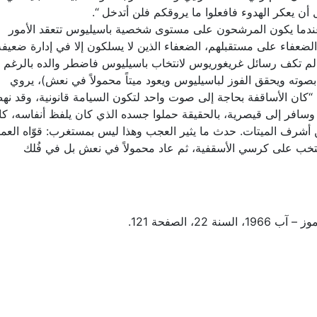
 يعكر الهدوء فافعلوا ما يروقكم فلن أتدخل “.
ندما يكون المرشحون على مستوى شخصية باسيليوس تتعقد الأمور
فاء على مستقبلهم، الضعفاء الذين لا يسلكون إلا في إدارة ضعيفة
ر، لم تكف رسائل غريغوريوس لانتخاب باسيليوس فاضطر والده بالرغم 
وته ويحقق الفوز لباسيليوس ويعود ميتاً محمولاً في نعش)، يروي
: “كان الأساقفة بحاجة إلى صوت واحد لتكون السيامة قانونية، وقد ن
افر إلى قيصرية، بالحقيقة حملوا جسده الذي كان يلفظ أنفاسه، كا
ن أشرف الميتات. حدث ما يثير العجب وهذا ليس بمستغرب: قوّاه العم
منتخب على كرسي الأسقفية، ثم عاد محمولاً في نعش بل في فُلك