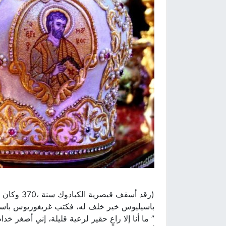
(رقد أسقف
باسيليوس خير خلف له، فكتب غريغوريوس باسم و
” ما أنا إلا راعٍ حقير لرعية قليلة، إني أصغر 