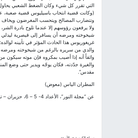
التي تقرر كل شيء وكان الضغط الشعبي يحاول أن
(وكانت قضية انتخاب باسيليوس قضية صعبة، ع
وتتضارب المصالح ويتحسب المغرضون ويخاف الضع
ولا يرفعون رؤوسهم إلا عندما تلوح بادرة الش
شيخوخته ومرضه أن يسافر إلى قيصرية ليدلي بص
غريغوريوس هذا الحادث المؤثر في تأبينه لوالده
والدي من سريره بالرغم من شيخوخته ومرضه وس
واثقاً أنه إذا أصيب بمكروه فإن موته سيكون م
والغيرة جدّدته، فكان يوجّه ويدير حتى وضع ال
مقدس”.
المطران الياس (معوض)
عن “مجلة النور”، الأعداد 4- 5 – 6، حزيران – تموز – آب 1966، السنة 22، الصفحة 121.
سراج الكنيسة هو الأسقف