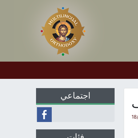
اجتماعي
ف
18
فئات