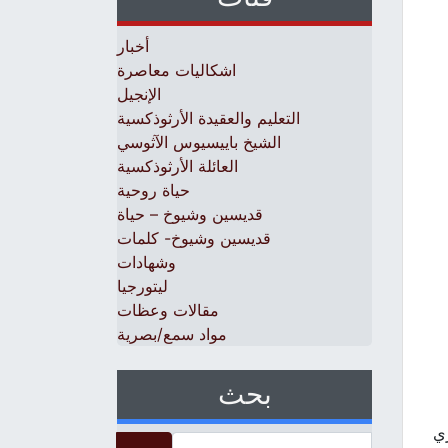
أخبار
اشكاليات معاصرة
الإنجيل
التعليم والعقيدة الأرثوذكسية
الشيخ باييسيوس الآثوسي
العائلة الأرثوذكسية
حياة روحية
قديسين وشيوخ – حياة
قديسين وشيوخ- كلمات
وشهادات
ليتورجيا
مقالات وعظات
مواد سمع/بصرية
بحث
ري
Search for: