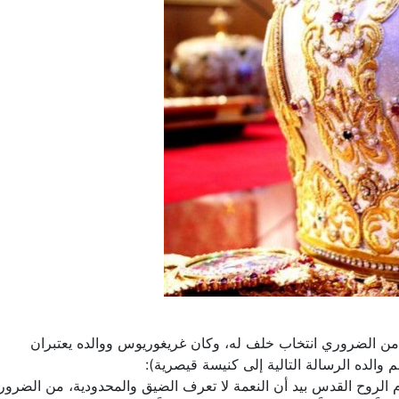
 قيصرية الكبادوك سنة ،370 وكان من الضروري انتخاب خلف له، وكان غريغوريوس ووالده يعتبران
الده الرسالة التالية إلى كنيسة قيصرية):
خدام الروح القدس بيد أن النعمة لا تعرف الضيق والمحدودية، من الضرو