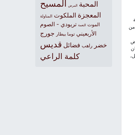
المسيح
المحبة
المرض
المعجزة
الملكوت
المناولة
تريودي - الصوم
الموت
النعمة
من
جورج
الأربعيني
توما بيطار
هض
قديس
خضر
فضائل
راهب
ن
كلمة الراعي
ل،