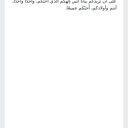
على أن تزيدكم بيانًا أنّني إلهكم الذي أَحبّكم، واحدًا واحدًا،
أنتم وأولادكم، أَحبّكم جميعًا.