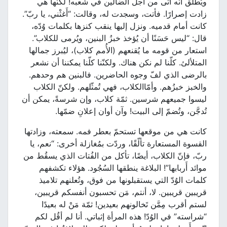
ويُطلق أنّه أتى من أجل الضالّين في شعبه! لكنّها هي
زادت إصرارًا. فأتت، وسجدت له، وقالت: “أَغثْني، يا ربّ”.
كانت أمام قدميه. ونزل إليها ينقب كنزها بكلمات وُدّه،
قال: “ليس حَسَنًا أن يُؤخذ خبزُ البنين، ويُرمى للكلاب”.
استعار من قومه ما يُقنعهم (الأُمم كلاب)، ليُبرز جمالها
المتلألئ. كلّنا لم نكن هناك. ولكنّنا كلّنا يمكننا أن نشعر
بالرضى الذي لفّ وجوه الحاضرين. فالبنين هم وحدهم.
والخبز خبزُهم. وأمّاالكلاب، فهي تُمثّلهم. ولكنّ الكلاب
ليسوا جميعهم شرسين. ثمّة كلاب، وإن شرسةً، يمكن أن
تُدجَّن، وتُضمّ إلى البيت! وآن أوان إعلانِ ضمّها.
كانت هي من موقعها تستحمّ بعطر فمه. سمعته، وزادتها
القسوة المستعارة تألّقًا، وردّت بمُغازلة أخرى: “نعم، يا
ربّ، فإنّ الكلاب، أيضًا، تأكل من الفُتات الذي يسقُط من
موائد أَربابها”! البلاغة ينطقها السُجُود. هؤلاء تكشفهم
كلمات الوُدّ التي يستقبلونها من فوق، وتُعلنهم تلاميذ
قريبين قريبين. لا، أنتم، مَن تحسبون أنفسكم قريبين،
لستم أقرب مِمَّن تَخالونهم بعيدين! ثمّة مَنْ له بعيدًا
“شراسته” في الوُدّ! هذه المرأة إثباتي. أنا لم أقُل لكم