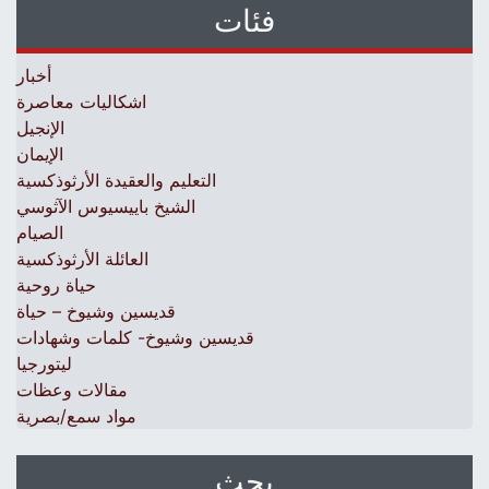
فئات
أخبار
اشكاليات معاصرة
الإنجيل
الإيمان
التعليم والعقيدة الأرثوذكسية
الشيخ باييسيوس الآثوسي
الصيام
العائلة الأرثوذكسية
حياة روحية
قديسين وشيوخ – حياة
قديسين وشيوخ- كلمات وشهادات
ليتورجيا
مقالات وعظات
مواد سمع/بصرية
بحث