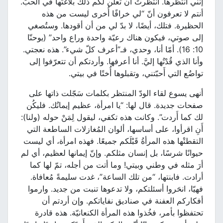
إنّني أَنتظرها. انتظرتُ أن تعلن لكم ذلك بلاغتُها في الحبّ.
أنتم لا تعرفون أنّ “لي خرافًا أُخرى ليست من هذه
الحظيرة. فتلك، أيضًا، لا بدّ لي من أن أقودها. وستُصغي
إلى صوتي، فيكون هناك رعيّة واحدة وراع واحد” (يوحنّا
10: 16). أمّا أنا، وحدي، فـ”أعرف كلّ شيء”. هذه نعجتي.
وأنا الذي قُدْتُها إليَّ. أنا أعرفها. وأردتكم أن تتعرّفوا إلى
تواضُع التي أَحبّتني، وتقبلوها أُختًا في بيتي.
أنهى يسوع لقاء الودّ المنتظر بكلمات سَجّلت ذاتها على
صفحات جديدة. قال لها: “يا امرأة، عظيم إيمانُك. فليكُن
لك كما أَردت”. وكانت هذه تكفي، ليقول لِمَنْ حوله (ولنا):
أَنِ اقرأوا، على أساسها، ألوان المُغازلات الساطعة التي
التقطتْها هذه المرأةُ قَبْلَكم جميعًا. فهذه امرأة، أي ليست
حيوانًا شرسًا، بل إنسان مثلكم. وإنّ إيمانها لعظيم، أي لم
أرَ مثله في وطني وبيتي! وما أتت من أجله، تمّ لها كما
أرادت. فابنتها، “من تلك الساعة”، غدت سليمةً مُعافاة.
فهيّا، انحَروا أسئلتكم، ولا تدعوها تنبت من جديد. وارموا
أفكاركم العفنة في صناديق نفاياتكم. وإن أردتم أن
تحتفظوا بأمر، فخُذوا هذه المرأة الكنعانيّة. هذه قادرة