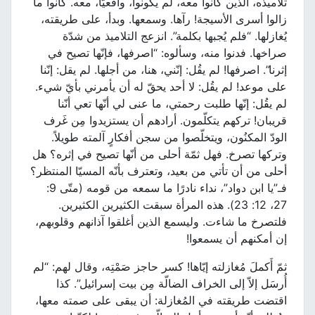
تلاميذُه، الذين كانوا معه، لم يكونوا، واقعيًّا، معه. كانوا ما
زالوا أسرى الأسيجة! رآها. وسمعها. وبدأ، على طريقته،
يُغازلها. “فلم يُجبها بكلمة”. انزعج التلاميذ من شدّة
صراخها. فدنوا منه، وسألوه: “اصرفها، فإنّها تصيح في
إثرنا”. اصرفها! لم يقُل: إنّني، هنا، من أجلها. لم يقل: إنّنا
على موعد! لم يقُل: لا أحد يحقّ له أن يأمرني بأيّ شيء.
لم يقُل: إنّها طلبت رحمتي، ما عنى لي أنّها تعي أنّنا
قريبان! تركهم يتكلّمون. أرادهم أن يستزيدوا مِن غَرف
الودّ المكنُون، ويتخلّصوا من سجن أفكارٍ آلمته طويلاً.
وتركها تصرخ. فهل ثمّة أحلى من أنّها تصيح في إثره؟ هل
أحلى من أن تأتي من بعيد، وتعترف بأنّه المسيّا المنتظر؟
فـ”يا ابن دواد”، نداء نادرًا ما سمعه من قومه (متّى 9:
27، 12: 23). هذه المرأة سبقت الكثيرين الكثيرين.
فلتصرخ ما شاءت. وليسمع الذين أغلقوا آذانهم وقلوبهم،
إن أمكنهم أن يسمعوا!
ثمّ أَكملَ مُغازلته إيّاها! كسر حاجز صَمْتِه، وقال لهم: “لم
أُرسَل إلاّ إلى الخراف الضالّة مِن بيت إسرائيل”. كذا
اقتضت طريقته في المُغازلة: أن يبقى على صمته معها،