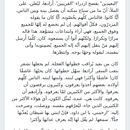
“البعيدين” يفضح ازدراء “القريبين”. أرادها، ليُعلن، على
الملأ، أنّ ما من سياج يمكنه أن يفصل بينه وبين الناس،
أيًّا كانوا. فالناس كلّهم يخُصّونه. أيًّا كان ما يقوله
المزدرُون، فكلّ أقوالهم، إن لم تخضع له إلهًا للجميع
وفوق الجميع، فهي آراء وابتداعات مشوَّهة. هذا قاله
مرارًا وتكرارًا. ولكنّهم أَبَوا أن يسمعوه. كان، كلّما أَرسل
إليهم مَنْ ينقل إليهم أنّه إله الجميع، يُصمِتونه! وأتى
بنفسه، ليقوله وجهًا بوجه. وانتظرها.
كان من بعيد يُراقب خطواتها العجلة. لم يجعلها تشعر
بتعب السفر. أرادها. سهّل خطواتها. كان يحبّها. عاشقًا
كان! عاشقًا وأكثر! فهي ابنته. وابنتها ابنته. الناس كلّهم
أولاده. بعضهم أَخذوا يعرفون. وكثيرون يرفضون أن
يعرفوا. والأكثر من الكثيرين لمّا يعرفوه، وأرادهم أن
يعرفوه. كانت هي، عنده، تُمثّل الكون، أي هؤلاء الأكثر من
الكثيرين الذين جاء، ليُعرّفهم بنفسه. ووصلت، وصرخت
إليه: “ارحمني، يا ابن داود، فإنّ ابنتي بها شيطان يُعذّبها
جدًّا”. سمعها. لم يقُل لها إنّه يعرف عذابها وأكثر!