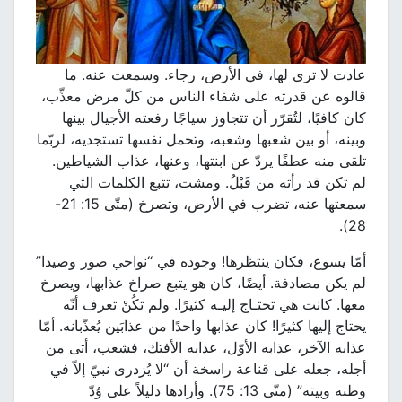
عادت لا ترى لها، في الأرض، رجاء. وسمعت عنه. ما
قالوه عن قدرته على شفاء الناس من كلّ مرض معذِّب،
كان كافيًا، لتُقرّر أن تتجاوز سياجًا رفعته الأجيال بينها
وبينه، أو بين شعبها وشعبه، وتحمل نفسها تستجديه، لربّما
تلقى منه عطفًا يردّ عن ابنتها، وعنها، عذاب الشياطين.
لم تكن قد رأته من قَبْلُ. ومشت، تتبع الكلمات التي
سمعتها عنه، تضرب في الأرض، وتصرخ (متّى 15: 21-
28).
أمّا يسوع، فكان ينتظرها! وجوده في “نواحي صور وصيدا”
لم يكن مصادفة. أيضًا، كان هو يتبع صراخ عذابها، ويصرخ
معها. كانت هي تحتـاج إليـه كثيرًا. ولم تكُنْ تعرف أنّه
يحتاج إليها كثيرًا! كان عذابها واحدًا من عذابَين يُعذّبانه. أمّا
عذابه الآخر، عذابه الأوّل، عذابه الأفتك، فشعب، أتى من
أجله، جعله على قناعة راسخة أن “لا يُزدرى نبيّ إلاّ في
وطنه وبيته” (متّى 13: 75). وأرادها دليلاً على وُدّ