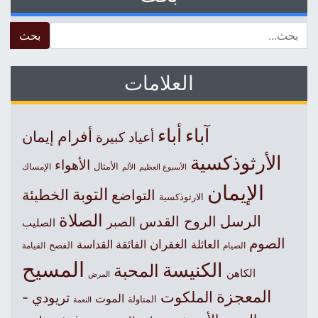
 for:
العلامات
آباء
أباء
أفرام
إيمان
أعياد كبيرة
الأرثوذكسية
الأهواء
الأمثال
الأسبوع العظيم
الإمساك
الألم
الإيمان
التوبة
التواضع
الخطيئة
الارثوذكسية
الصلاة
الرسل
الروح القدس
الصبر
الصليب
الصوم
الغفران
العائلة
الفائقة القداسة
الصيام
الفصح
القيامة
المسيح
الكنيسة
المحبة
الكاهن
المرض
المعجزة
الملكوت
تريودي -
الموت
المناولة
النعمة