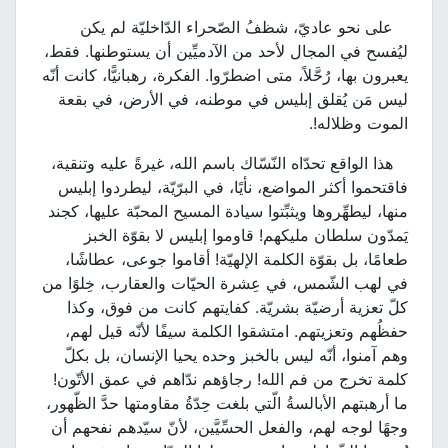
على نحو عاديّ، شظفُ الصّحراء الدّاخليّة لم يكن
ليُفسح في المجال لأحد من الآدميِّين أن يستوطنها. فقط،
يعبرون بها، رُحَّلاً، متى اضطرّوا. الفكرة، رهبانيًّا، كانت أنّه
ليس مَن يُقلق إبليس في موطنه، في الأرض، في بقعة
الموت وظلاله!.
هذا الواقع تحدّاه النّسّاك باسم الله، غيرةً عليه وتنقية،
فاقتحموا أكثر المواضع، نأيًا، في البرّيّة، ليطردوا إبليس
منها، ليطهِّروها ويثبِّتوا سيادة المسيح المحبّة عليها، كجند
يَمدّون سلطان مليكهم! قاوموا إبليس لا بقوّة الخبز
طعامًا، بل بقوّة الكلمة الإلهيّة! أقاموا جوعى، عطاشًا،
في لهب الشّمس، في عِشرة الحيّات والعقارب، خِلوًا من
كلّ تعزية أرضيّة بشريّة. كفايتهم كانت من فوق، وكذا
حفظُهم وتعزيتهم. امتشقوا الكلمة سيفًا لأنّه قيل لهم،
وهم آمنوا، أنّه ليس بالخبز وحده يحيا الإنسان، بل بكلّ
كلمة تخرج من فم الله! رجاؤهم ندّاهم في عمق الأتّون!
ما أرهبتهم الأبالسةُ الّتي بلغت حِدّةُ مقاومتها حدَّ الظّهور،
وجهًا لوجه لهم، والفعل الحسِّيَّين، لأنّ سيّدهم نفحهم أن