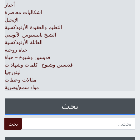
أخبار
اشكاليات معاصرة
الإنجيل
التعليم والعقيدة الأرثوذكسية
الشيخ باييسيوس الآثوسي
العائلة الأرثوذكسية
حياة روحية
قديسين وشيوخ – حياة
قديسين وشيوخ- كلمات وشهادات
ليتورجيا
مقالات وعظات
مواد سمع/بصرية
بحث
 for: