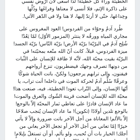
الخطيئة وراء كلّ خطيئة! لذا أسعى لأن أَرُوض نفسي
على ذاكرة الإثم، فلا أنسى لا معناها وفراغَها وذُلَّها
وخِداعَها، حتّى لا أرتدّ إليها، لا هنا ولا في الدّهر الآتي!.
طُرد آدمُ وحوّاء من الفردوس! العود المغروس على
مجاري المياه وورقُه لا ينتثر (المزمور الأوّل) لمّا يَعُدْ!
شُلِح آدمُ في البرّيّة! برّيّة الأرض! برّيّة النّاس! برّيّة الجسد!
ميزة الفردوس، قبلاً، كانت أنّ الله متّعه بمحبّته! في
البرّيّة بقيت محبّة الله، لأنّه لا طاقة للإنسان على الثّبات
من دونها! تصرف وجهك فيضطربون، تنزع أرواحهم
فيفنون، وإلى ترابهم يرجعون! ولكنْ، باتت الحياة شوكًا
وعرقًا! سُلِّم آدمُ لحركة الموت في داخله! أنت تراب، يا
أيّها الإنسان، وإلى التّراب تعود! الخطيئة، فيه، صنعت هذا!
محبّة الله للإنسان أضحت قرينة الشّوك والعرق والموت!
ما عاد الإنسان قادرًا على تعاطي ثمار المحبّة إلاّ بالوجع!
بالوجع تلدين أولادًا (تكوين)! ما عاد الإنسان يُنجب صلاحًا
إلاّ بالألم! المعاناة من أجل الآخر باتت ضرورة وإلاّ لا يأتي
خيرًا! إمّا تعاني من أجل الآخر أو تجعل الآخر يعاني من
أجلك! الخيار بات أن تُحبب، ولو بألم، أو أن تستغلّ بإيلامٍ!