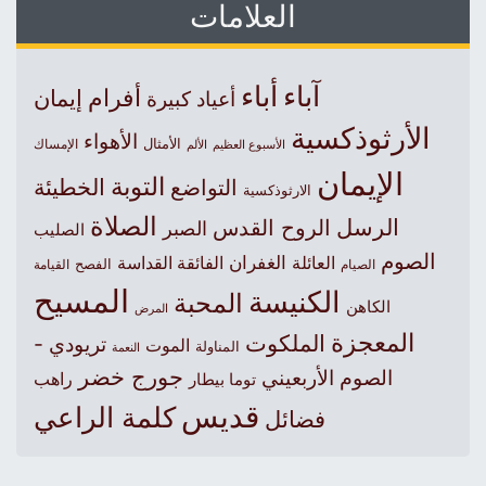
العلامات
آباء
أباء
أفرام
إيمان
أعياد كبيرة
الأرثوذكسية
الأهواء
الأمثال
الأسبوع العظيم
الإمساك
الألم
الإيمان
التوبة
التواضع
الخطيئة
الارثوذكسية
الصلاة
الرسل
الروح القدس
الصبر
الصليب
الصوم
الغفران
العائلة
الفائقة القداسة
الصيام
الفصح
القيامة
المسيح
الكنيسة
المحبة
الكاهن
المرض
المعجزة
الملكوت
تريودي -
الموت
المناولة
النعمة
جورج خضر
الصوم الأربعيني
راهب
توما بيطار
قديس
كلمة الراعي
فضائل