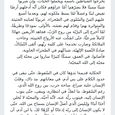
يُخرجوا الشّياطين باسمه ويحملوا الحيّات، وإن شربوا
شيئًا مميتًا فلا يضرّهم! أمّا عزاؤهم فكان أنّه أَدخلهم أرضًا
تفيض لبنًا وعسلاً لمّا بسط ملكوته لهم، وبعدما أسبغ
عليهم المنّ والسّلوى في الصّحراء، عربونًا لعنايته الحثيثة
والمتواترة بهم! وقدّم لهم نفسَه، بالأَولى، نموذجًا وطريقًا،
لمّا أُخرج إلى البرّيّة من روح الرّبّ، فجاهد الأربعين جهادًا
كاملاً شرعيًّا، حتّى انفكّت عنه الأرواح الخبيثة، وجاءت
الملائكةُ وصارت تخدمه! على كلمة ربِّهم، ألقى النّسّاكُ،
صادةُ النّعمةِ الإلهيّة، شباكَهم في الصّحراء الخاوية،
فأصابوا، في العمق، سمكًا كثيرًا! ساروا من محبّة إلى
محبّة إلى الله المحبّة!.
الحكاية قديمة! بَدؤها كان في السّقوط، حتّى نبقى في
حدود الكلام على بني آدم، في معاناتهم. مذ ذاك، وقلبُ
الإنسان حلبة صراع، ساحة حرب، بين روح الله الّذي،
رغم السّقوط، ما انفكّ في انتظاره، ويبقى، حتّى يتوب
الإنسان إليه، فيتوب ربُّه عنه، لأنّه أحبَّه، والمحبّة لا تُخلي
أحدًا أبدًا! وإبليسَ الّذي أضلّ الإنسانَ بسماح من الله، حتّى
لا يكون الإنسانُ إلى ربّه إذعانًا أو كَرْهًا! لكَ، يا ابن آدم، أن