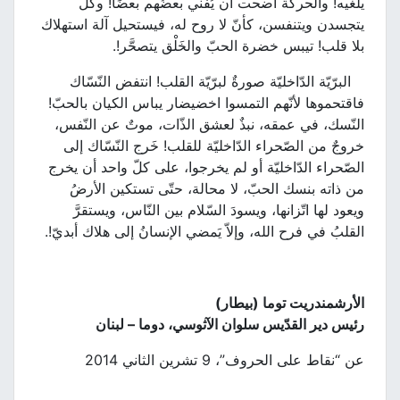
يلغيه! والحركة أضحت أن يُفني بعضُهم بعضًا! وكلٌّ
يتجسدن ويتنفسن، كأنّ لا روح له، فيستحيل آلة استهلاك
بلا قلب! تيبس خضرة الحبّ والخَلْق يتصحَّر!.
البرّيّة الدّاخليّة صورةٌ لبرّيّة القلب! انتفض النّسّاك
فاقتحموها لأنّهم التمسوا اخضيضار يباس الكيان بالحبّ!
النّسك، في عمقه، نبذٌ لعشق الذّات، موتٌ عن النّفس،
خروجٌ من الصّحراء الدّاخليّة للقلب! خَرج النّسّاك إلى
الصّحراء الدّاخليّة أو لم يخرجوا، على كلّ واحد أن يخرج
من ذاته بنسك الحبّ، لا محالة، حتّى تستكين الأرضُ
ويعود لها اتّزانها، ويسودَ السّلام بين النّاس، ويستقرَّ
القلبُ في فرح الله، وإلاّ يَمضي الإنسانُ إلى هلاك أبديّ!.
الأرشمندريت توما (بيطار)
رئيس دير القدّيس سلوان الآثوسي، دوما – لبنان
عن “نقاط على الحروف”، 9 تشرين الثاني 2014