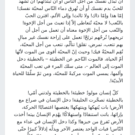
أن تبذل نفسك من أجل النّاس أو أن تبتذلهم! أن تشهد
للحبّ بدم نفسك أو أن تُهرق دماء النّاس لمحبّة نفسك!
إمّا هذا وإمّا ذاك! ولا ثالث! وإلى الألم، اقترن الحبّ
بالتّعب! لا محبّة تُتعاطى إلاّ إذا تعبتَ من أجل الإخوة!
والتّعب من أجل الإخوة معناه أن تعمل من أجل أن
تريحهم! تُرحْهم ترتَحْ! تعمل على إراحة نفسك غير مبالٍ
بهم تتعب، تمرض، تقلق! تتألّم، تتعب من أجل المحبّة،
تُقِم المحبّةُ فيك! وحيث إنّ المحبّة أقوى من الموت لأنّها
أمّ الحياة، فالموت النّاجم عن الخطيئة – بالخطيئة دخل
الموت إلى العالم -، متى سلك المرء في تعب المحبّة
وألمها، يمسي الموت مركبةً للمحبّة، ومن ثمّ سلّمًا للحياة
الأبديّة!.
كلّ إنسان مولودُ خطيئة! بالخطيئة ولدتني أمّي!
بالخطيئة تصحَّرت الخليقة! دخل الإنسان في صراع مع
الأرض! بات يُنهكها وينتهكها! يغتصبها اغتصابًا! الحركة،
بإزائها، باتت استنفادًا واستهلاكًا! يهْدِم الإنسانُ بيته! أخذت
الأرض تَفرغ من خبزها! وكذا دخل الإنسان في عداء مع
النّاس! فبات الواحد يعتصر الآخر ويذلّه إذلالاً كبيرًا حتّى