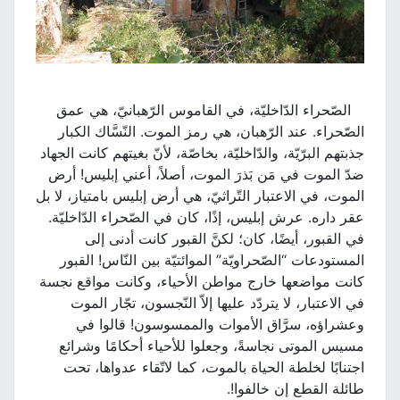
الصّحراء الدّاخليّة، في القاموس الرّهبانيّ، هي عمق
الصّحراء. عند الرّهبان، هي رمز الموت. النّسَّاك الكبار
جذبتهم البرّيّة، والدّاخليّة، بخاصّة، لأنّ بغيتهم كانت الجهاد
ضدّ الموت في مَن بَذرَ الموت، أصلاً، أعني إبليس! أرض
الموت، في الاعتبار التّراثيّ، هي أرض إبليس بامتياز، لا بل
عقر داره. عرش إبليس، إذًا، كان في الصّحراء الدّاخليّة.
في القبور، أيضًا، كان؛ لكنَّ القبور كانت أدنى إلى
المستودعات “الصّحراويّة” الموائتيّة بين النّاس! القبور
كانت مواضعها خارج مواطن الأحياء، وكانت مواقع نجسة
في الاعتبار، لا يتردّد عليها إلاّ النّجسون، تجّار الموت
وعشراؤه، سرَّاق الأموات والممسوسون! قالوا في
مسيس الموتى نجاسةً، وجعلوا للأحياء أحكامًا وشرائع
اجتنابًا لخلطة الحياة بالموت، كما لاتّقاء عدواها، تحت
طائلة القطع إن خالفوا!.