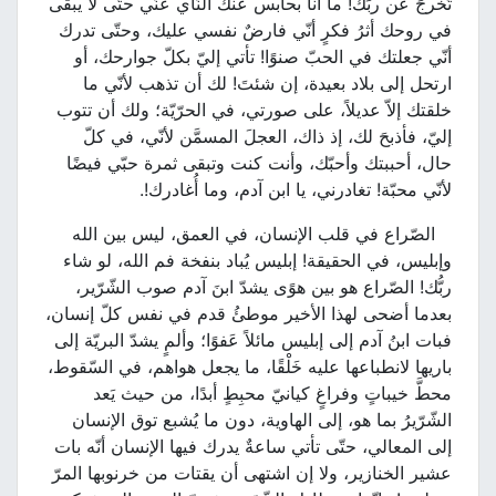
تَخرجَ عن ربِّك! ما أنا بحابس عنك النّأي عنّي حتّى لا يبقى
في روحك أثرُ فكرٍ أنّي فارضٌ نفسي عليك، وحتّى تدرك
أنّي جعلتك في الحبّ صنوًا! تأتي إليّ بكلّ جوارحك، أو
ارتحل إلى بلاد بعيدة، إن شئتَ! لك أن تذهب لأنّي ما
خلقتك إلاّ عديلاً، على صورتي، في الحرّيّة؛ ولك أن تتوب
إليّ، فأذبحَ لك، إذ ذاك، العجلَ المسمَّن لأنّي، في كلّ
حال، أحببتك وأحبّك، وأنت كنت وتبقى ثمرة حبّي فيضًا
لأنّي محبّة! تغادرني، يا ابن آدم، وما أُغادرك!.
الصّراع في قلب الإنسان، في العمق، ليس بين الله
وإبليس، في الحقيقة! إبليس يُباد بنفخة فم الله، لو شاء
ربُّك! الصّراع هو بين هوًى يشدّ ابنَ آدم صوب الشّرّير،
بعدما أضحى لهذا الأخير موطئُ قدم في نفس كلّ إنسان،
فبات ابنُ آدم إلى إبليس مائلاً عَفوًا؛ وألمٍ يشدّ البريّة إلى
باريها لانطباعها عليه خَلْقًا، ما يجعل هواهم، في السّقوط،
محطَّ خيباتٍ وفراغٍ كيانيّ محبِطٍ أبدًا، من حيث يَعد
الشّرّيرُ بما هو، إلى الهاوية، دون ما يُشبع توق الإنسان
إلى المعالي، حتّى تأتي ساعةٌ يدرك فيها الإنسان أنّه بات
عشير الخنازير، ولا إن اشتهى أن يقتات من خرنوبها المرّ