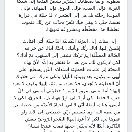
يعطونه! وإنّما يصطادك الشّرّير بشصّ المتعة إلى شبكة
الغربة، فإلى العبث، فإلى الجوع، فإلى المهانة، فإلى
الموت! رحلتُه بك هي إلى الصّحراء الدّاخليّة في قرارة
نفسك حتّى لا يبقى فيك نبْضٌ يحدِّث عن ربِّك فتموت
عطشًا! هذا مخطّطُه ومشروعُه تمويهًا!.
إلى هناك، إلى البرّيّة الكيانيّة الدّاخليّة الّتي اقتادك
إبليسُ إليها، أتاك ربُّك ويأتيك، باحثًا، أبدًا، عن خرافه
الضّالة المضلَّلة! لِمَ تركك تشقى إلى المنتهى، ثمّ أتاك؟
لكي لا يكون لك، من بعد، ما تفتخر به إلاّه! لأنّ بهاء
المحبّة إثر عتمات الخطيئة اشتدادُه! النّور يسطع، على
أبهى ما يكون، بعد بهيميّة اللّيل! ولكي تدرك، في خلاياك،
أنّ الخطيئة لا تُجدي، فلا تعود، من ثمّ، إليها! وكيف لا تعود
إليها؟ أما تنسى بمرور الزّمن؟ خطيئتي أمامي في كلّ
حين، لا فقط لكي أرتدّ إلى البِرِّ ههنا، بل، بالحريّ، لكي لا
أنسى، هناك، أيضًا، أنّي لا آتي الحياةَ الأبديّة من خطيئة بل
من نعمة الله! وما يُنسيني ربّي خطيئتي إلى الأبد ولو
غفرها لي، لكي لا أعود إليها! الصّحو الرّوحيّ ينعش
الذّاكرة، أبدًا! لأنّه يحبّني جعلها نصب عينيّ! نسيانُ