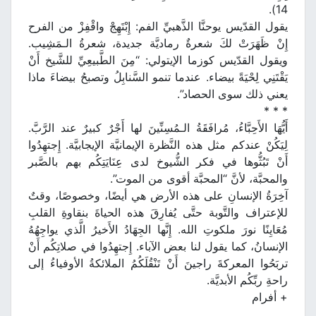
14).
يقول القدّيس يوحنَّا الذَّهبيِّ الفم: إِبْتَهِجْ واقْفِزْ من الفرح
إِنْ ظَهَرَتْ لكَ شعرةٌ رماديَّة جديدة، شعرةُ الـمَشِيب.
ويقول القدّيس كوزما الإيتولي: “مِنَ الطَّبيعِيِّ للشَّيخ أَنْ
يَقْتَنِي لِحْيَةً بيضاء. عندما تنمو السَّنابِلُ وتصبحُ بيضاءَ ماذا
يعني ذلك سوى الحصاد”.
* * *
أَيُّهَا الأَحِبَّاءُ، مُرافَقَةُ الـمُسِنِّينَ لها أَجْرٌ كبيرٌ عند الرَّبَّ.
لِيَكُنْ عندكم مثل هذه النَّظرة الإيمانيَّة الإيجابيَّة. إِجتهِدُوا
أَنْ تَبُثُّوها في فكر الشُّيوخ لدى عِنَايَتِكُم بهم بالصَّبر
والمحبَّة، لأنَّ “المحبَّة أقوى من الموت”.
آخِرَةُ الإنسانِ على هذه الأرض هي أيضًا، وخصوصًا، وقتٌ
للإعتراف والتَّوبة حتَّى يُفارِقَ هذه الحياةَ بنقاوةِ القلبِ
مُعَايِنًا نورَ ملكوتِ الله. إِنَّها الجِهَادُ الأَخيرُ الَّذي يواجِهُهُ
الإنسانُ، كما يقول لنا بعض الآباء. إِجتهِدُوا في صلاتِكُم أَنْ
تربَحُوا المعركةَ راجينَ أَنْ تَنْقُلَكُمُ الملائكةُ الأوفياءُ إلى
راحةِ ربِّكُم الأبديَّة.
+ أفرام