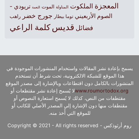
المعجزة
الملكوت
تريودي -
الموت
المناولة
النعمة
جورج خضر
الصوم الأربعيني
راهب
توما بيطار
قديس
كلمة الراعي
فضائل
يسمح بإعادة نشر المقالات واستخدام المنشورات الموجودة في
هذا الموقع للشبكة الالكترونية، تحت شرط أن تستخدم
المنشورات بالكامل دون اقتطاعات وبالإشارة إلى مصدر الموقع
www.roumortodox.org
لا يُسمح إعادة نشر مقتطعات أو
مقتطفات من النص، كذلك لا يُسمح استعارة النصوص أو
مقتطفات منها دون الإشارة إلى المصدر الأصلي للكاتب أو
للموقع التي أُخذ منه.
روم أرثوذكس - Copyright © 2021 - All rights reserved