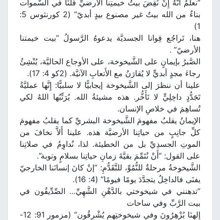
“نعلمُ أنَّهُ إِنْ نُقِضَ بيتُ خيمتِنا الأرضيِّ فَلَنَا في السَّموات
بناءٌ من الله بيتٌ غير مصنوع بيدٍ أبديّ” (2 كورنثوس 5:
1)
هنا، تَراجُع قِوانا الجسديَّة يدعوهُ الرَّسولُ “بيت خيمتنا
الأرضيّ” .
الصَّبرُ بإيمانٍ على الشَّيخوخة، على الأوجاع الحاليَّة، يُنْشِئُ
رجاءَ مجدٍ أبديٍّ لا يُقارَنُ مع الأَتعابِ الآنيَّة. (2كو 4: 17).
علينا أن ننظرَ إلى الشَّيخوخة إيجابيًّا لا سلبيًّا: إِنَّها عمليَّةُ
تَجَدُّدٍ داخِلِيٍّ لا تَأَخُّر. هذه مشيئةُ الله. يُرَتِّبُها اللهُ لكي
تُساهِمَ في خلاصِ الإنسان.
الإيمانُ يقلبُ مفهومَ الشَّيخوخة البشريِّ كما يقلبُ مفهومَ
كلِّ جانِبٍ من حياتِنا الأرضيَّة هذه. علينا أَلاَّ نخافَ من
الموتِ الجسدِيِّ بل من الخطيئة. لذا، نُداوِمُ في صلاتِنا
على القول: “أَنْ نُتَمِّمَ بقيَّةَ زمانِ حياتِنا بسلامٍ وتوبة”.
الشَّيخوخةُ مرحلةٌ للنُّمُوِّ، للتَّقَدُّمِ: “إنْ كانَ إنسانَنا الخارجيّ
يفنَى فالداخِلُ يتجدَّدَ يومًا فيومًا” (4: 16).
“تدهنني في شيخوختي بالدَّهْنِ الشَّهِيِّ… الصِّدِّيقُون في
بيت الرَّبِّ وفي ساحات
إِلهِنَا يُزْهِرُونَ وفي شيخوختِهِم يُشْرِقُون” (مزمور 91: 12-