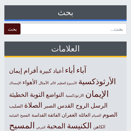
بحث
 for:
العلامات
آباء
أباء
أفرام
إيمان
أعياد كبيرة
الأرثوذكسية
الأهواء
الأمثال
الأسبوع العظيم
الإمساك
الألم
الإيمان
التوبة
التواضع
الخطيئة
الارثوذكسية
الصلاة
الرسل
الروح القدس
الصبر
الصليب
الصوم
الغفران
العائلة
الفائقة القداسة
الصيام
الفصح
القيامة
المسيح
الكنيسة
المحبة
الكاهن
المرض