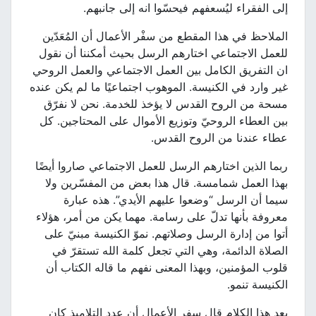
إلى الفقراء ليُسعفهم فيحسّوا انه إلى جانبهم.
الملاحظ في هذا المقطع من سفْر الأعمال أن المُعَدّين
للعمل الاجتماعي اختارهم الرسل بحيث أمكننا أن نقول
ان التفريق الكامل بين العمل الاجتماعي والعمل الروحي
غير وارد في الكنيسة. الموهوب اجتماعيًا ما لم يكن عنده
مسحة من الروح القدس لا يؤخذ للخدمة. نحن لا نفرّق
بين العطاء الروحيّ وتوزيع الأموال على المحتاجين. كل
عطاء عندنا من الروح القدس.
ربما الذين اختارهم الرسل للعمل الاجتماعي صاروا أيضًا
بهذا العمل شمامسة. قال هذا بعض من المفسّرين ولا
سيما أن الرسل “وضعوا عليهم الأيدي”. هذه عبارة
معروفة بأنها تدلّ على رسامة. مهما يكن من أمر، هؤلاء
أتوا من إدارة الرسل وصلاتهم. نموّ الكنيسة مبنيّ على
الصلاة الدائمة، وهي التي تجعل كلمة الله تستقرّ في
قلوب المؤمنين، وبهذا المعنى نفهم ما قاله الكتاب أن
الكنيسة تنمو.
بعد هذا الكلام قال سفر الأعمال أن عدد التلاميذ كان