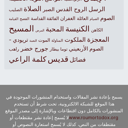
الصلاة
الرسل
الروح القدس
الصبر
الصليب
الصوم
الغفران
العائلة
الفائقة القداسة
الصيام
الفصح
القيامة
المسيح
الكنيسة
المحبة
الكاهن
المرض
المعجزة
الملكوت
تريودي -
الموت
المناولة
النعمة
جورج خضر
الصوم الأربعيني
راهب
توما بيطار
قديس
كلمة الراعي
فضائل
يسمح بإعادة نشر المقالات واستخدام المنشورات الموجودة في
هذا الموقع للشبكة الالكترونية، تحت شرط أن تستخدم
المنشورات بالكامل دون اقتطاعات وبالإشارة إلى مصدر الموقع
www.roumortodox.org
لا يُسمح إعادة نشر مقتطعات أو
مقتطفات من النص، كذلك لا يُسمح استعارة النصوص أو