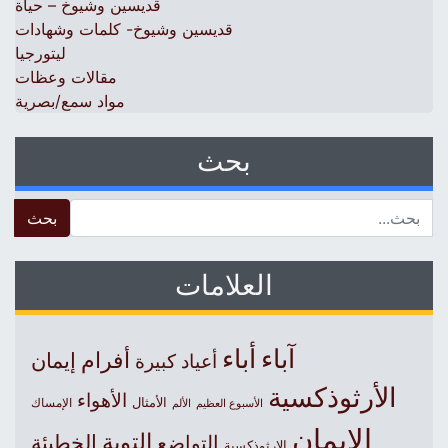
قديسين وشيوخ – حياة
قديسين وشيوخ- كلمات وشهادات
ليتورجيا
مقالات وعظات
مواد سمع/بصرية
بحث
 for:
العلامات
آباء
أباء
أفرام
إيمان
أعياد كبيرة
الأرثوذكسية
الأهواء
الأمثال
الأسبوع العظيم
الإمساك
الألم
الإيمان
التوبة
التواضع
الخطيئة
الارثوذكسية