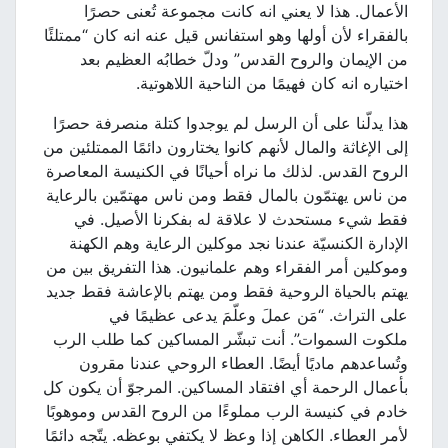
الأعمال. هذا لا يعني انه كانت مجموعة تُعنى حصرًا
بالفقراء لأن أولها وهو استفانس قيل عنه انه كان “ممتلئًا
من الإيمان والروح القدس” ودلّ خطابُه العظيم بعد
اختياره انه كان فهيمًا من الناحية اللاهوتية.
هذا يدلّنا على أن الرسل لم يوجدوا كتلة منصرفة حصرًا
إلى الإغاثة والمال لأنهم كانوا يختارون دائمًا الممتلئين من
الروح القدس. لذلك ما نراه أحيانًا في الكنيسة المعاصرة
من ناس يهتمّون بالمال فقط ومن ناس مهتمّين بالرعاية
فقط شيء مستحدث لا علاقة له بفكرنا الأصيل. في
الإدارة الكنسيّة عندنا نجد موكلين الرعاية وهم الكهنة
وموكلين أمر الفقراء وهم علمانيون. هذا التفريق بين من
يهتم بالحياة الروحية فقط ومن يهتم بالإعاشة فقط جديد
على التراث. “مَن عملَ وعلّمَ يدعى عظيمًا في
ملكوت السموات”. أنت تبشّر المساكين كما طلب الرب
وتُساعدهم ماديًا أيضًا. العطاء الروحي عندنا مقرون
بأعمال الرحمة أي افتقاد المساكين. المرجوّ أن يكون كل
خادم في كنيسة الرب مملوءًا من الروح القدس وموهوبًا
لأمر العطاء. الكاهن إذا وعظ لا يكتفي بوعظه. يتّجه دائمًا