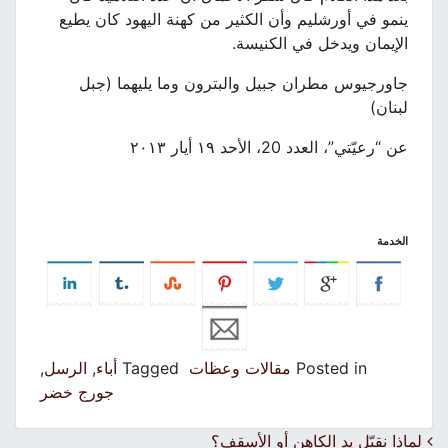
ينمو في أورشليم وأن الكثير من كهنة اليهود كان يطيع
الإيمان ويدخل في الكنيسة.
جاورجيوس مطران جبيل والبترون وما يليهما (جبل
لبنان)
عن “رعيّتي”، العدد 20، الأحد ١٩ أيار ٢٠١٣
الخدمة
Posted in
مقالات وعظات
Tagged
أباء
,
الرسل
,
جورج خضر
Post navigation
لماذا نقبّل يد الكاهن أو الأسقف؟