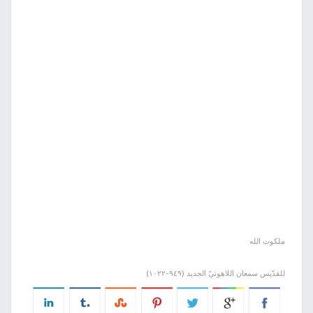
ملكوت الله
للقدّيس سمعان اللاهوتيّ الجديد (٩٤٩-١٠٢٢)