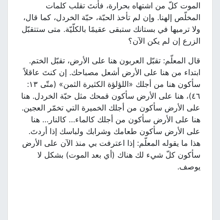
الموت كلّ من اشتهاه بحرارة، فأنتَ تقلب كلمات
المخلّص إلهنا. وإن لم تأخذ الحبّة، حبّة الخردل، كما قال،
ولا ترميها في بستانك ستبقى عقيمًا بالكلّيّة. متى ستتقبّل
الزرع إن لم يكن الآن؟
قال المعلّم: تقبّل العربون هنا على الأرض، تقبّل الختم.
ابتداء من هنا على الأرض أشعل مصباحك. إن كنتَ عاقلاً
سأكون هنا من أجلك «اللؤلؤة الكثيرة الثمن» (متّى ١٣:
٤٦)، هنا على الأرض سأكون قمحك مثل حبّة الخردل. هنا
على الأرض سأكون من أجلك الخميرة التي تخمّر العجين.
هنا على الأرض سأكون من أجلك كالماء… كالنار… هنا
على الأرض سأكون طعامك وشرابك ولباسك إذا أردتَ.
هذا ما يقوله المعلّم: إذا اعترفت بي منذ الآن على الأرض
سأكون كلّ شيء لك هناك (أي بعد الموت) بشكل لا
يوصف.