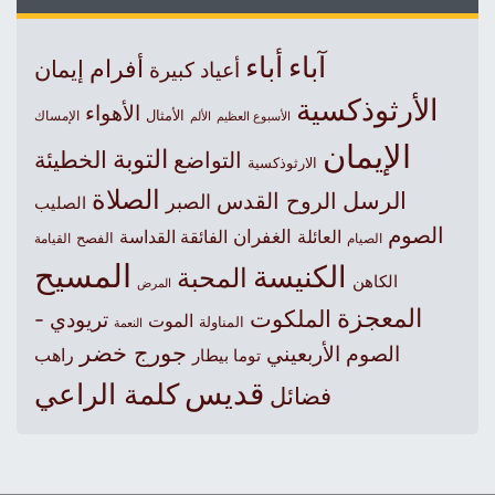
آباء
أباء
أفرام
إيمان
أعياد كبيرة
الأرثوذكسية
الأهواء
الأمثال
الأسبوع العظيم
الإمساك
الألم
الإيمان
التوبة
التواضع
الخطيئة
الارثوذكسية
الصلاة
الرسل
الروح القدس
الصبر
الصليب
الصوم
الغفران
العائلة
الفائقة القداسة
الصيام
الفصح
القيامة
المسيح
الكنيسة
المحبة
الكاهن
المرض
المعجزة
الملكوت
تريودي -
الموت
المناولة
النعمة
جورج خضر
الصوم الأربعيني
راهب
توما بيطار
قديس
كلمة الراعي
فضائل