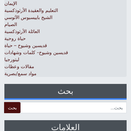
الإيمان
التعليم والعقيدة الأرثوذكسية
الشيخ باييسيوس الآثوسي
الصيام
العائلة الأرثوذكسية
حياة روحية
قديسين وشيوخ – حياة
قديسين وشيوخ- كلمات وشهادات
ليتورجيا
مقالات وعظات
مواد سمع/بصرية
بحث
 for:
العلامات