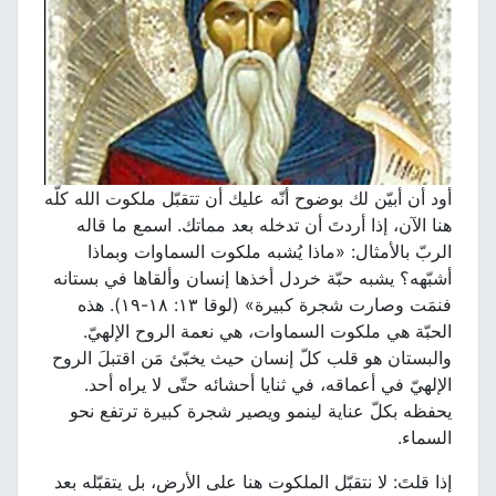
أود أن أبيّن لك بوضوح أنّه عليك أن تتقبّل ملكوت الله كلّه
هنا الآن، إذا أردتَ أن تدخله بعد مماتك. اسمع ما قاله
الربّ بالأمثال: «ماذا يُشبه ملكوت السماوات وبماذا
أشبّهه؟ يشبه حبّة خردل أخذها إنسان وألقاها في بستانه
فنمَت وصارت شجرة كبيرة» (لوقا ١٣: ١٨-١٩). هذه
الحبّة هي ملكوت السماوات، هي نعمة الروح الإلهيّ.
والبستان هو قلب كلّ إنسان حيث يخبّئ مَن اقتبلَ الروح
الإلهيّ في أعماقه، في ثنايا أحشائه حتّى لا يراه أحد.
يحفظه بكلّ عناية لينمو ويصير شجرة كبيرة ترتفع نحو
السماء.
إذا قلتَ: لا نتقبّل الملكوت هنا على الأرض، بل يتقبّله بعد