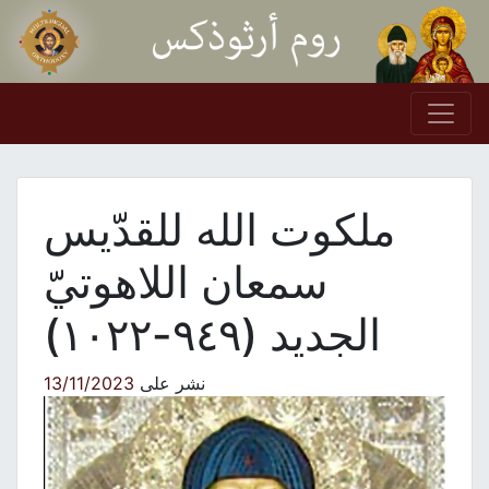
Skip to conten
Main Navigation
ملكوت الله للقدّيس
سمعان اللاهوتيّ
الجديد (٩٤٩-١٠٢٢)
نشر على
13/11/2023