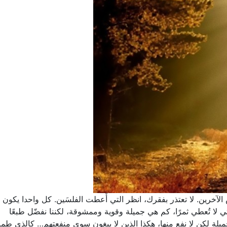
آخرين. لا تعتذر بفقرك، انظر التي أَعطت الفلسَين. كل واحدا يكون
لتي لا تُعطي ثمرًا، كم هي جميلة وقوية وممشوقة، لكننا نفضّل طبعًا
 جميلة لكن لا نفع منها، هكذا الذين لا يبغون سوى منفعتهم… كالذي طم