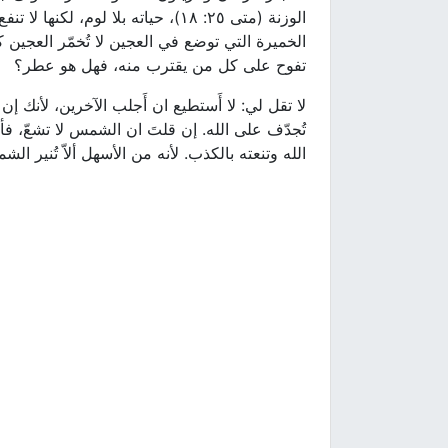
الوزنة (متى ٢٥: ١٨)، حياته بلا لو
تفوح على كل من يقترب منه، فهل هو عطر؟
لا تقل لي: لا أَستطيع ان أَجلب الآخرين، لأنك إن
تُجدّف على الله. إن قلتَ ان الشمس لا تشعّ، فأ
الله وتنعته بالكذب. لأنه من الأسهل ألاّ تُنير ال