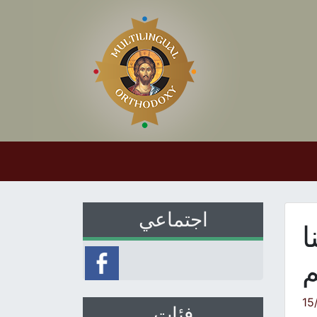
اجتماعي
ا
م
15
فئات