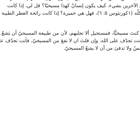
م، لكنها لا تنفع الآخرين بشيء. كيف يكون إنسانٌ كهذا مسيحيّا؟ قل لي، إذا كانت
الخميرة التي توضع في العجين لا تُخمّر العجين كلّه (١كورنثوس ٥: ٦)، فهل هي خميرة؟ إذا كانت رائحة العطر الطيبة
 كنتَ مسيحيًّا، فمستحيل ألا تجلبهم، لأن من طبيعة المسيحيّ أن يَشعّ. ل
نت تجدّف على الله. وإن قلتَ ان لا نفعَ من المسيحيّ، فأنت تجدّف ع
شمسُ ولا تدفئ من أن لا يشعّ المسيحيّ.