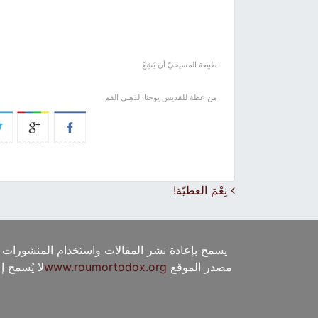
طبيعة المسيحيّ أن يَشِعّ
من عظة للقديس يوحنا الذهبي الفم
Post navigation
نِعْمَ العطيّة!
يسمح بإعادة نشر المقالات واستخدام المنشورات 
مصدر الموقع
www.roumortodox.org
لا يُسمح 