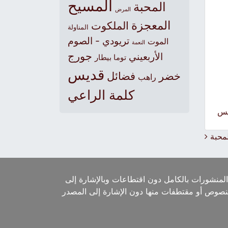
المسيح
المحبة
المرض
المعجزة
الملكوت
المناولة
تريودي - الصوم
الموت
النعمة
جورج
الأربعيني
توما بيطار
قديس
خضر
فضائل
راهب
كلمة الراعي
يس
لمحبة
لمنشورات بالكامل دون اقتطاعات وبالإشارة إلى
لنصوص أو مقتطفات منها دون الإشارة إلى المصدر