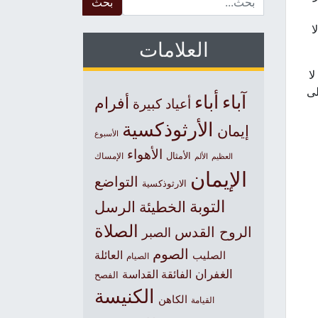
 لا
العلامات
ا
لى
آباء
أباء
أفرام
أعياد كبيرة
الأرثوذكسية
إيمان
الأسبوع
الأهواء
الأمثال
العظيم
الإمساك
الألم
الإيمان
التواضع
الارثوذكسية
التوبة
الخطيئة
الرسل
الصلاة
الروح القدس
الصبر
الصوم
الصليب
العائلة
الصيام
الغفران
الفائقة القداسة
الفصح
الكنيسة
الكاهن
القيامة