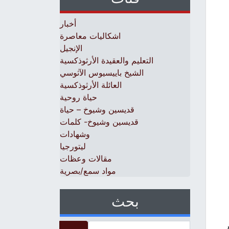
أخبار
اشكاليات معاصرة
الإنجيل
التعليم والعقيدة الأرثوذكسية
الشيخ باييسيوس الآثوسي
العائلة الأرثوذكسية
حياة روحية
قديسين وشيوخ – حياة
قديسين وشيوخ- كلمات
وشهادات
ليتورجيا
مقالات وعظات
مواد سمع/بصرية
بحث
ر
Search for: