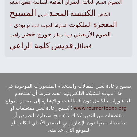
الصوم
الغفران
العائلة
الفائقة القداسة
الصيام
الفصح
القيامة
المسيح
الكنيسة
المحبة
الكاهن
المرض
المعجزة
الملكوت
تريودي -
الموت
المناولة
النعمة
جورج خضر
الصوم الأربعيني
راهب
توما بيطار
قديس
كلمة الراعي
فضائل
يسمح بإعادة نشر المقالات واستخدام المنشورات الموجودة في
هذا الموقع للشبكة الالكترونية، تحت شرط أن تستخدم
المنشورات بالكامل دون اقتطاعات وبالإشارة إلى مصدر الموقع
www.roumortodox.org
لا يُسمح إعادة نشر مقتطعات أو
مقتطفات من النص، كذلك لا يُسمح استعارة النصوص أو
مقتطفات منها دون الإشارة إلى المصدر الأصلي للكاتب أو
للموقع التي أُخذ منه.