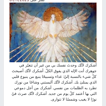
أشكرك لأنّك وحدتَ نفسك بي من غير أن تتغيّر في
جوهرك أنت الإله الذي يفوق الكلّ. أشكرك لأنّك أصبحتَ
كلّ شيء بالنسبة إليّ: غذاء وتسبيحًا ينبع من ينبوع قلبي
الذي يمتلئ بك. أشكرك لأنّك ألبستني وشاحًا من نورك
تطرد به الظلمات من نفسي. أشكرك من أجل دموعي
التي بها أعتمد كلّ يوم من جديد. أشكرك لأنّك صرتَ فيّ
نورًا لا يغيب وشمسًا لا تتوارى.