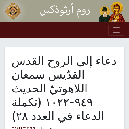
Skip to conten
Main Navigation
دعاء إلى الروح القدس
القدّيس سمعان
اللاهوتيّ الحديث
٩٤٩-١٠٢٢ (تكملة
الدعاء في العدد ٢٨)
نشر على
01/11/2023