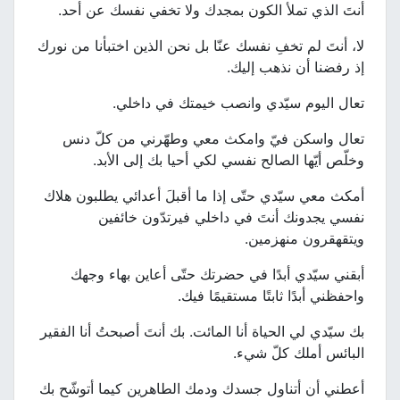
أنتَ الذي تملأ الكون بمجدك ولا تخفي نفسك عن أحد.
لا، أنتَ لم تخفِ نفسك عنّا بل نحن الذين اختبأنا من نورك
إذ رفضنا أن نذهب إليك.
تعال اليوم سيّدي وانصب خيمتك في داخلي.
تعال واسكن فيّ وامكث معي وطهّرني من كلّ دنس
وخلّص أيّها الصالح نفسي لكي أحيا بك إلى الأبد.
أمكث معي سيّدي حتّى إذا ما أقبلَ أعدائي يطلبون هلاك
نفسي يجدونك أنتَ في داخلي فيرتدّون خائفين
ويتقهقرون منهزمين.
أبقني سيّدي أبدًا في حضرتك حتّى أعاين بهاء وجهك
واحفظني أبدًا ثابتًا مستقيمًا فيك.
بك سيّدي لي الحياة أنا المائت. بك أنتَ أصبحتُ أنا الفقير
البائس أملك كلّ شيء.
أعطني أن أتناول جسدك ودمك الطاهرين كيما أتوشّح بك