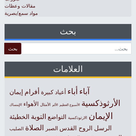
مقالات وعظات
مواد سمع/بصرية
بحث
 for:
العلامات
آباء
أباء
أفرام
إيمان
أعياد كبيرة
الأرثوذكسية
الأهواء
الأمثال
الأسبوع العظيم
الإمساك
الألم
الإيمان
التوبة
التواضع
الخطيئة
الارثوذكسية
الصلاة
الرسل
الروح القدس
الصبر
الصليب