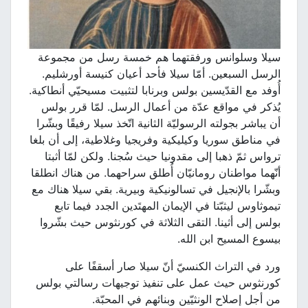
سيلا وسلوانس ورفقتهما هم خمسة رسل من مجموعة
الرسل السبعين. أمّا سيلا فأحد أعيان كنيسة أورشليم.
أُوفد مع القدّيسين بولس وبرنابا لتثبيت مسيحيّي أنطاكية.
يُذكر في مواقع عدّة من أعمال الرسل. لمّا قرر بولس
أن يباشر بجولته الرسوليّة الثانية اتّخذ سيلا رفيقًا وبشّرا
في مناطق سوريا وكيليكية وفريجيا وغلاطية، إلى أن بلغا
ترواس ثمّ ذهبا إلى مقدونيا حيث سُجنا. ولكن لمّا أثبتا
أنّهما مواطنان رومانيّان أُطلق سراحهما. من هناك انطلقا
وبشّرا بالإنجيل في تسالونيكية وبيرية. بقي سيلا هناك مع
تيموثاوس ليثبّتا في الإيمان المهتَدين الجدد فيما تابع
بولس إلى أثينا. التقى الثلاثة في كورنثوس حيث بشّروا
بيسوع المسيح ابن الله.
ورد في التراث الكنسيّ أنّ سيلا صار أسقفًا على
كورنثوس حيث عمل على تنفيذ توجيهات رسالتي بولس
من أجل إصلاح الونثيّين وبنائهم في المحبّة.