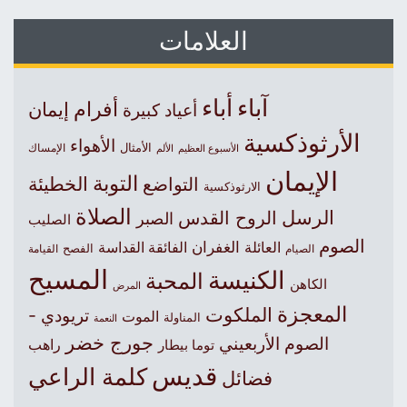
العلامات
آباء
أباء
أفرام
إيمان
أعياد كبيرة
الأرثوذكسية
الأهواء
الأمثال
الأسبوع العظيم
الإمساك
الألم
الإيمان
التوبة
التواضع
الخطيئة
الارثوذكسية
الصلاة
الرسل
الروح القدس
الصبر
الصليب
الصوم
الغفران
العائلة
الفائقة القداسة
الصيام
الفصح
القيامة
المسيح
الكنيسة
المحبة
الكاهن
المرض
المعجزة
الملكوت
تريودي -
الموت
المناولة
النعمة
جورج خضر
الصوم الأربعيني
راهب
توما بيطار
قديس
كلمة الراعي
فضائل