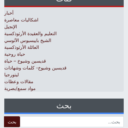
أخبار
اشكاليات معاصرة
الإنجيل
التعليم والعقيدة الأرثوذكسية
الشيخ باييسيوس الآثوسي
العائلة الأرثوذكسية
حياة روحية
قديسين وشيوخ – حياة
قديسين وشيوخ- كلمات وشهادات
ليتورجيا
مقالات وعظات
مواد سمع/بصرية
بحث
 for: