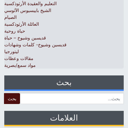
التعليم والعقيدة الأرثوذكسية
الشيخ باييسيوس الآثوسي
الصيام
العائلة الأرثوذكسية
حياة روحية
قديسين وشيوخ – حياة
قديسين وشيوخ- كلمات وشهادات
ليتورجيا
مقالات وعظات
مواد سمع/بصرية
بحث
 for:
العلامات