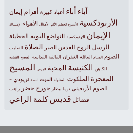
آباء
أباء
أفرام
إيمان
أعياد كبيرة
الأرثوذكسية
الأهواء
الأمثال
الأسبوع العظيم
الإمساك
الألم
الإيمان
التوبة
التواضع
الخطيئة
الارثوذكسية
الصلاة
الرسل
الروح القدس
الصبر
الصليب
الصوم
الغفران
العائلة
الفائقة القداسة
الصيام
الفصح
القيامة
المسيح
الكنيسة
المحبة
الكاهن
المرض
المعجزة
الملكوت
تريودي -
الموت
المناولة
النعمة
جورج خضر
الصوم الأربعيني
راهب
توما بيطار
قديس
كلمة الراعي
فضائل