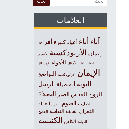
العلامات
آباء
أباء
أفرام
أعياد كبيرة
الأرثوذكسية
إيمان
الأسبوع
الأهواء
الأمثال
العظيم
الإمساك
الألم
الإيمان
التواضع
الارثوذكسية
التوبة
الخطيئة
الرسل
الصلاة
الروح القدس
الصبر
الصوم
الصليب
العائلة
الصيام
الغفران
الفائقة القداسة
الفصح
الكنيسة
الكاهن
القيامة