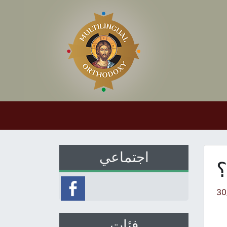
اجتماعي
؟
30
فئات