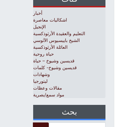
أخبار
اشكاليات معاصرة
الإنجيل
التعليم والعقيدة الأرثوذكسية
الشيخ باييسيوس الآثوسي
العائلة الأرثوذكسية
حياة روحية
قديسين وشيوخ – حياة
قديسين وشيوخ- كلمات
وشهادات
ليتورجيا
مقالات وعظات
مواد سمع/بصرية
بحث
Search for: