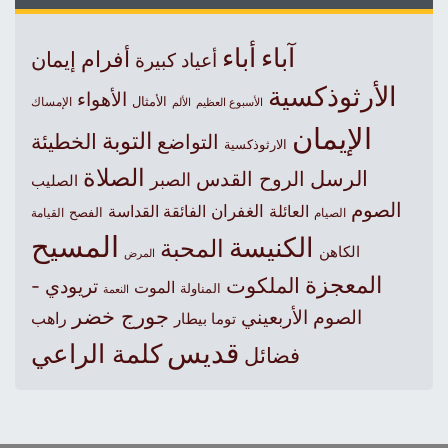
آباء
أباء
أفرام
إيمان
أعياد كبيرة
الأرثوذكسية
الأهواء
الأمثال
الأسبوع العظيم
الإمساك
الألم
الإيمان
التوبة
التواضع
الخطيئة
الارثوذكسية
الصلاة
الرسل
الروح القدس
الصبر
الصليب
الصوم
الغفران
العائلة
الفائقة القداسة
الصيام
الفصح
القيامة
المسيح
الكنيسة
المحبة
الكاهن
المرض
المعجزة
الملكوت
تريودي -
الموت
المناولة
النعمة
جورج خضر
الصوم الأربعيني
راهب
توما بيطار
قديس
كلمة الراعي
فضائل