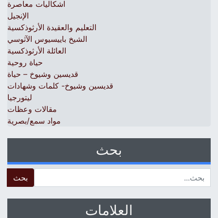
اشكاليات معاصرة
الإنجيل
التعليم والعقيدة الأرثوذكسية
الشيخ باييسيوس الآثوسي
العائلة الأرثوذكسية
حياة روحية
قديسين وشيوخ – حياة
قديسين وشيوخ- كلمات وشهادات
ليتورجيا
مقالات وعظات
مواد سمع/بصرية
بحث
 for:
العلامات