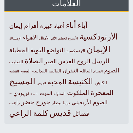
العلامات
آباء
أباء
أفرام
إيمان
أعياد كبيرة
الأرثوذكسية
الأهواء
الأمثال
الأسبوع العظيم
الإمساك
الألم
الإيمان
التوبة
التواضع
الخطيئة
الارثوذكسية
الصلاة
الرسل
الروح القدس
الصبر
الصليب
الصوم
الغفران
العائلة
الفائقة القداسة
الصيام
الفصح
القيامة
المسيح
الكنيسة
المحبة
الكاهن
المرض
المعجزة
الملكوت
تريودي -
الموت
المناولة
النعمة
جورج خضر
الصوم الأربعيني
راهب
توما بيطار
قديس
كلمة الراعي
فضائل