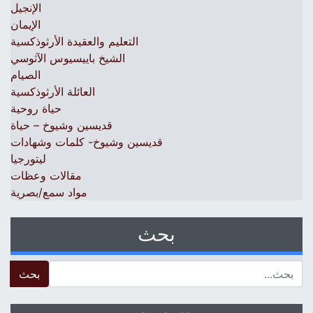
الإنجيل
الإيمان
التعليم والعقيدة الأرثوذكسية
الشيخ باييسيوس الآثوسي
الصيام
العائلة الأرثوذكسية
حياة روحية
قديسين وشيوخ – حياة
قديسين وشيوخ- كلمات وشهادات
ليتورجيا
مقالات وعظات
مواد سمع/بصرية
بحث
 for: