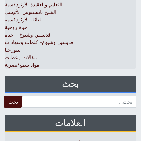
التعليم والعقيدة الأرثوذكسية
الشيخ باييسيوس الآثوسي
العائلة الأرثوذكسية
حياة روحية
قديسين وشيوخ – حياة
قديسين وشيوخ- كلمات وشهادات
ليتورجيا
مقالات وعظات
مواد سمع/بصرية
بحث
 for:
العلامات