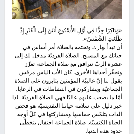
«وَبَاكِرًا جِدًّا فِي أَوَّلِ الأُسْبُوعِ أَتَيْنَ إِلَى الْقَبْرِ إِذْ
طَلَعَتِ الشَّمْسُ».
أن تبدأ نهارك وتختمه بالصلاة أمر أساس في
حياتك مع المسيح. الصلاة الفرديّة مدخل لك إلى
عشرة الربّ تترافق مع صلاة الجماعة، تعزّز
وتحفّز أحداها الأخرى. كان الأب الياس مرقس
يقول لنا إنّ غالبيّة المؤمنين يثابرون على الصلاة
الجماعيّة ويشاركون في النشاطات في الرعايا،
أمّا ما يصعب عليهم غالبًا فهي الصلاة الفرديّة. لذا
خير دليل على سلامة حياتنا التقديسيّة هو فحص
الذات بتلمّس حماسها ومشاركتها في كلّ أوجه
الحياة الكنسيّة. صلاة الجماعة احتفال يتخطّى
حدود هذه الدنيا.