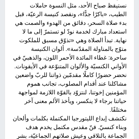
نستيقظ صباح الأحد، مثل النسوة حاملات
الطيب، «باكرًا جدًّا»، ونقصد كنيسة الرعيّة، قبل
بدء صلاة السحر، دقائق من الهدوء والصمت هي
استعداد مبارك لخدمة نودّ لو تستمرّ إلى ما لا
نهاية. تبدأ الصلاة وهي «تذوّق مسبق للملكوت
متوّج بالمناولة المقدّسة». ألوان الكنيسة
ساحرة: غطاء المائدة الأحمر اللون، والذهبيّ في
الأواني الكنسيّة والألوان المتنوّعة في الأيقونات.
نحضر حضورًا كاملًا مقدمّين ذواتنا للربّ واضعين
مشاكلنا عند أقدام المصلوب، تجانب هموم
المؤمنين إخوتنا، لنتزوّد بالقوّة اللازمة لمواجهة
حياتنا برجاء لا ينكسر، ويأخذ الألم معنى آخر
مختلفًا.
نكتشف إبداع الليتورجيا المكتملة بكلمات وألحان
وبناء كنسيّ. فنّ مقدس مكتمل يخدم هدف
الجماعة بالتلاقي وعيش صلاتهم الجماعيّة، بشر