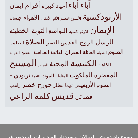
آباء
أباء
أفرام
إيمان
أعياد كبيرة
الأرثوذكسية
الأهواء
الأمثال
الأسبوع العظيم
الإمساك
الألم
الإيمان
التوبة
التواضع
الخطيئة
الارثوذكسية
الصلاة
الرسل
الروح القدس
الصبر
الصليب
الصوم
الغفران
العائلة
الفائقة القداسة
الصيام
الفصح
القيامة
المسيح
الكنيسة
المحبة
الكاهن
المرض
المعجزة
الملكوت
تريودي -
الموت
المناولة
النعمة
جورج خضر
الصوم الأربعيني
راهب
توما بيطار
قديس
كلمة الراعي
فضائل
يسمح بإعادة نشر المقالات واستخدام المنشورات الموجودة في