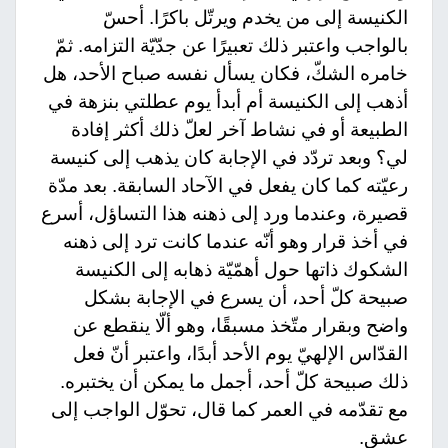
الكنيسة إلى من يخدم ويرتّل باكرًا. أحسّ
بالواجب واعتبر ذلك تعبيرًا عن جدّيّة التزامه. ثمّ
خامره الشكّ، فكان يسأل نفسه صباح الأحد، هل
أذهب إلى الكنيسة أم أبدأ يوم عطلتي بنزهة في
الطبيعة أو في نشاط آخر لعلّ ذلك أكثر إفادة
لي؟ وبعد تردّد في الإجابة كان يذهب إلى كنيسة
رعيّته كما كان يفعل في الآحاد السابقة. بعد مدّة
قصيرة، وعندما ورد إلى ذهنه هذا التساؤل، أسرع
في أخذ قرار وهو أنّه عندما كانت ترد إلى ذهنه
الشكوك ذاتها حول أهمّيّة ذهابه إلى الكنيسة
صبيحة كلّ أحد، أن يسرع في الإجابة بشكل
واضح وبقرار متّخذ مسبقًا، وهو ألّا ينقطع عن
القدّاس الإلهيّ يوم الأحد أبدًا، واعتبر أنّ فعل
ذلك صبيحة كلّ أحد، أجمل ما يمكن أن يختبره.
مع تقدّمه في العمر كما قال، تحوّل الواجب إلى
عشق.