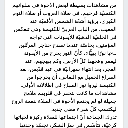
من مشاهدات بسيطة لبعض الإخوة في صلواتهم
الكنسيّة فرحهم، في صلاة الغروب أو صلاة النوم
الكبرى، برؤية أشعّة الشمس الأفقيّة عند
المغيب، من الباب الغربيّ للكنيسة وهي تنعكس
في الخلفيّة الذهبيّة للأيقونات التي تواجه
المؤمنين، بخاصّة عندما تصدح حناجر المرتّلين
بـ«يا نورًا بهيًّا»، كأنّ النور يخرج من الأيقونة
ليغمر وهجهها كلّ الأرض. وكم يبهجهم، عند
الفجر، بعد انتهاء سهرانيّة في عيد قدّيس، بعد
الصراع الجميل مع النعاس، أن يخرجوا من
الكنيسة ليروا نور الصباح في إطلالاته الأولى.
مشاهدات ما كانت لتحفر في قلوبهم ملامح
جميلة لو لم يجتمع الأخوة في الصلاة بنعمة الروح
ليكتسب كلّ شيء معنى جديد.
تدرك الجماعة أنّ اجتماعها للصلاة ركيزة لحياتها
كرعيّة، تتأسّس في سرّ الشكر، تجسّد وحدتها