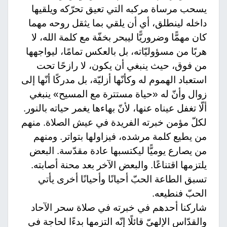
يسحب مرساة مركبه التي تعيق تحرّكه ويلقيها
داخله لينطلق، أي أن يلقي بما يثقل روحه مهما
كان مهمًّا وضروريًّا ليبحر بخفّة مع كلمة الله، لا
هربًا من مسؤوليّاته، بل بالعكس تمامًا، ليواجهها
من فوق، حيث ينبغي أن يكون، لا رازحًا تحت
استعباد الهموم له وكأنّها أزليّة، بل مدركًا أنّها إلى
زوال وأنّ له «حياة مستترة مع المسيح» ينبغي
ألّا تغفل عيناه عنها، لأنّ بهاءها يغمر حياته بالنور.
لكلّ مؤمن خبرته الفريدة في عيش الصلاة. منهم
من يطيع كلمة مرشده، فيزاولها بتواتر. ومنهم
من يصارع يوميًّا ليكتسبها عادة مقدّسة. البعض
يلتزمها اقتناعًا. والبعض الآخر بعد محنة أصابته.
تسبق الطاعة الحبّ أحيانًا وأحيانًا أخرى يأتي
الحبّ فنطيعه.
شاركنا أحدهم في خبرته في صلاة سحر الآحاد
والقدّاس الإلهيّ قائلًا إنّه التزمها بدءًا لحاجة في