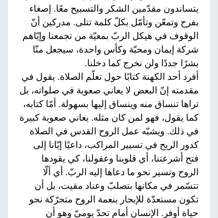
يتساندون مقدّمين الشكر والتسبيح معًا. إصغاء
بفرح وتمعّن وتأمّل بكلّ كلمة تتلى. مدركين أنّ
الوقوف في هيكل الربّ بمعيّة من تجمعنا وإيّاهم
شركة إيمان ومحبّة وكأس واحدة، سيجعل منّا
بشرًا جددًا ولن نخرج كما دخلنا.
أفرد أحد الكهنة كتابًا حول تعلّم الصلاة. يقول في
مقدمته إنّ البعض لا يعاني صعوبة في صلواته، بل
تراها تنساق منه وينساق إليها بسهولة. أمّا كتابه،
كما يقول، فهو لمن كان مثله. يعاني صعوبة كبيرة
في ذلك. ويشبّه عمل الروح القدس في الصلاة
كدور الريح في تسيير المراكب، داعيًا إيّانا إلى
فتح أشرعتنا، أي قلوبنا وعقولنا، كي يقودها
الروح وتسير نحو ما دعاها إليه الربّ. أي ألّا
تتسّمر في مكانها بتصلبّ وعناد مقيت، بل أن
تكون مستعدّة للإبحار بنعمة الروح متحرّكة نحو
حياة أوفر. الإنسان أمام تحدّ يوميّ وهو أن