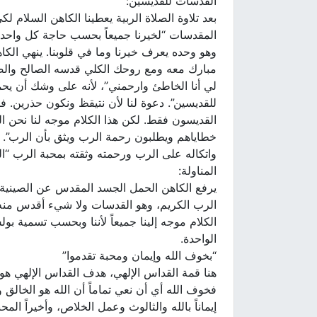
القدسات للقديسين:
بعد تلاوة الصلاة الربية يعطينا الكاهن السلام
وهو وحده يعرف خيرنا وما في قلوبنا. ينهي الكاه
مبارك معه ومع روحك الكلي قدسه الصالح والصانع 
لي أنا الخاطئ وارحمني”، لأنه على وشك أن يحم
للقديسين”. دعوة لنا لأن نتيقظ ونكون حذرين. ف
القديسون فقط. لكن هذا الكلام موجه لنا نحن 
خطاياهم ويطلبون رحمة الرب ويثق بأن الرب”. و
واتكاله على الرب ورحمته وثقته بمحبة الرب “الذي 
المناولة:
يرفع الكاهن الحمل الجسد المقدس عن الصينية 
الرب الكريم، وهو القدسات ولا شيء أقدس منه. و
الكلام موجه إلينا جميعاً لأننا وبحسب تسمية 
الواحدة.
“بخوف الله وإيمان ومحبة تقدموا”
هنا قمة القداس الإلهي، هدف القداس الإلهي هو 
فخوف الله أي أن نعي تماماً أن الله هو الخالق 
إيماناً بالله والثالوث وعمل الخلاص، وأخيراً الم