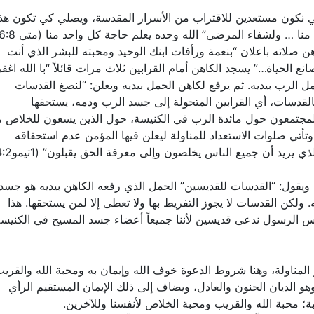
 لكي نكون مستعدين للاقتراب من الأسرار المقدسة، ويصلي كي تكون هذ
ن صلاته باعلان “بنعمة ورأفات ابنك الوحيد ومحبته للبشر الذي أنت
الحياة…” يسجد الكاهن أمام القرابين ثلاث مرات قائلاً “با الله اغفر
ل الرب بيديه. ثم يرفع لكاهن الحمل بيديه ويعلن: “لنصغ القدسات
القدسات، أي القرابين المتحولة إلى جسد الرب ودمه، يستحقها
المجتمعون حول مائدة الرب في الكنيسة، حول الذين يسعون للخلاص 
تأتي صلوات الاستعداد للمناولة ليعلن فيها المؤمن عدم استحقاقه
يريد أن جميع الناس يخلصون وإلى معرفة الحق يقبلون” (1تيمو4:2).
ويقول: “القدسات للقديسين” الحمل الذي رفعه الكاهن بيديه هو جسد
لكن القدسات لا يجوز التفريط بها ولا تعطى إلا لمن يستحقها. هذا
بولس الرسول ندعى قديسين لأننا جميعاً أعضاء جسد المسيح في الكنيس
المناولة، وهنا شروط الدعوة خوف الله وإيمان به ومحبة الله والقريب
وهو الديان الحنون والعادل، ويضاف إلى ذلك الإيمان المستقيم الرأي
حبة؛ محبة الله والقريب ومحبة الخلاص لأنفسنا وللآخرين.