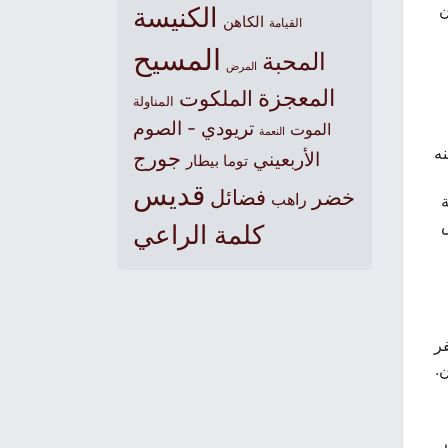
ن
الكنيسة
الكاهن
القيامة
المسيح
المحبة
المرض
المعجزة
الملكوت
المناولة
تريودي - الصوم
الموت
النعمة
نه
جورج
الأربعيني
توما بيطار
قديس
خضر
فضائل
راهب
س
كلمة الراعي
فر
ن.