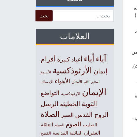
ه
Search for:
المقدسات “لخيرنا جميعاً بحسب حاجة كل واحد منا … ولشفاء المرضى” الله وحده يعلم حاجة كل واحد منا (متى 6:8)
العلامات
من
آباء
أباء
أفرام
أعياد كبيرة
الأرثوذكسية
إيمان
الأسبوع
الأهواء
الأمثال
العظيم
الإمساك
الألم
الإيمان
التواضع
الارثوذكسية
ة
التوبة
الخطيئة
الرسل
الصلاة
الروح القدس
الصبر
.
الصوم
الصليب
العائلة
الصيام
الغفران
الفائقة القداسة
الفصح