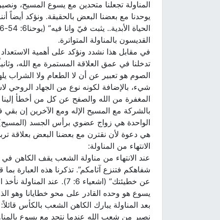
المناولة تجعلنا متحدين مع يسوع المسيح، ونصي
يوحدنا مع بعضنا البعض بالحقيقة. ونؤكد أيضاً
القديسون بالمناولة المتواترة.
في مقابل هذا نشدد ونؤكد على أهمية الاستعداد ل
تدخلنا في عمق العلاقة المستمرة مع الله، وثانيا
الصوم هو تعبير عن أن لا الطعام ولا الشراب يلهي
شيء، بالإضافة لكونه نوع من الجهاد الروحي لاستق
المغفرة من الله والصفح عن كل من أخطأ إلينا و
بالشركة مع المسيح الإله ومع الآخرين إن بقي ف
الواحدة هي زواج عضوي برأس الجسد (المسيح) و
هي دعوة لأن نقترن مع بعضنا البعض بعلاقة تربطن
الانتهاء من المناولة:
عند الانتهاء من مناولة الشعب يقف الكاهن في
شفاهكم فتنزع آثامكم”. تذكرنا هذه العبارة بما
عن خطيئتك” (اشعياء 6: 7). 
يسوع هو وحده القادر على محو خطايانا وهو الذ
بعد المناولة يبارك الكاهن الشعب بالكأس قائلا
نصير من شعب الله عندما نتحد مع يسوع بالمناول