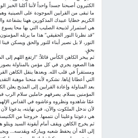
ما تبقى من القرابين الموجودة على الصينية وهي
الكريم خطايا عبيدك المذكورين ههنا بشفاعة والد
هي استمرار لذبيحة الصليب التي بها محا يسوع 
“قد نظرنا النور الحقيقي” هذا ما يرتله المؤمنو
النور، لا بل نصير أبناء للنور والحق ويسكن فينا
بحقٍ.
ثم يبخر الكاهن الكأس قائلاً: “ارتفع اللهم إل
هذا الصعود يجري في كل مؤمن بالمناولة بصورة س
ومستقراً في قلب الله. وبعدها ينقل الكاهن الق
التي أعطانا إياها. نشكره لأنه منحنا موهبة التقد
بعد المناولة وإعادة القرابين إلى المذبح يعلن ا
المؤمنين بسلام. يصرفهم حاملين سلام الرب في ق
عمّا شاهدوه ونظروه وعاشوه في القداس الإلهي و
لأن ندخل الملكوت والآن، في نهايته، يدعونا لأن 
هي دعوتنا وعلينا أن نتممها. خروجنا من الكنيس
ثم يخرج الكاهن ويقف أمام أيقونة السيد ويتلو 
إلى الله أن يحفظ شعبه ويباركه ويقدسه… ويجيب 