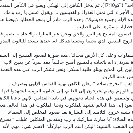
الكثيرون أصبحنا جسداً واحداً لأننا أكلنا الخبز الواحد” (1كو17:10). ثم يدخل الكاهن إلى الهيكل ويضع في الكأس الم
 الأجزاء التي تمثل العذراء والقديسين … ويقول اغسل يا رب بدمك
ة الإله وجميع قديسيك”. وحده الرب قادر أن يمحو الخطايا. ذبيحتنا هنا
خطايانا وسمّرها على الصليب.
ن فيسوع المسيح هو النور والحق ونحن عبر المناولة والاتحاد به نصير ف
 الروح القدس الذي يحيينا ويجعلنا هياكل له. عندها نسجد للثالوث القد
ى السماوات وعلى كل الأرض مجدك”. هذه صورة لصعود المسيح إلى السما
رية إذ أنه باتحاده بالمسيح أصبح جالساً معه سرياً عن يمين الآب
رابين إلى المذبح ويتلو طلبة الشكر، ونحن نشكر الرب على هذه النعمة
يس بدمه الكريم.
لكاهن: “لنخرج بسلام..”. يعلن الكاهن نهاية القداس الإلهي ويصرف
لوبهم وهمم يخرجون إلى العالم، إلى حياتهم اليومية ليشهدوا فيها
ليتمموا في هذه الحياة دعوتهم. في بادية القداس الإلهي دعانا الكاه
نعود إلى هذا العالم لنشهد للملكوت ونحيا الملكوت في هذا العالم. هذه
ة يشبه خروج التلاميذ إلى البشارة بعد صعود المخلص إلى السماء.
هذه الصلاة: “يا مبارك مباركيك يا رب ومقدس المتكلين عليك.. ” يضرع
الشعب بالنشيد: “ليكن اسم الرب مباركاً..”. الاسم شيء مهم، لأنه