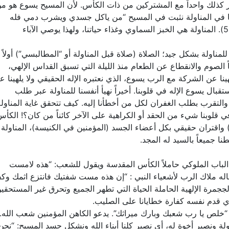
ر كذلك واحداً مع المشتركين من ذات الكأس. لأن المسيح يسوع هو م
 أننا في المناولة نثبت في المسيح “من ياكل جسدي ويشرب دمي فله
الحياة الأبدية.. يثبت فيّ وانا فيه” (يوحنا6: 54-56). المناولة هي الخبز السماوي وغذاء حياتنا، ولهذا يوصي الآباء
لمناولة بشكل جيد؛ الصلاة (صلاة قبل المناولة أو “المطالبسي”) أولاً
ً الصوم والانقطاع عن الطعام منذ الليلة التي تسبق القداس الإلهي،
نا عن الشركة مع الرب يسوع، الذي نعتبره الإله الحقيقي ولا يلهينا ع
بال يسوع الإله في قلوبنا. أخيراً نهيأ أنفسنا للمناولة عبر طلب
التقرب بطلب الغفران لكل من أخطأنا إليه. كيف تتحقق غاية المناولة
ي قلوبنا شيء من الحقد أو الكراهية على الآخر كائناً من كان؟! الكأ
اقتران حقيقي بكل أعضاء الجسد (المؤمنين في الكنيسة)، المناولة
ا جميعاً بالسيد له المجد.
 الباب الملوكي حاملاً الكأس المقدسة ويقول للشعب: “هذه لامست
 قاله ملاك الرب لأشعياء النبي : “إن هذه مست شفتيك فانتزع اثمك وك
عند المناولة نأخذ الججمرة الإلهية الحاملة الحياة التي تطهر الجميع وتحرق غير المستحقي
ي قدم نفسه كفارة خطايانا على الصليب.
ً: “خلص يا رب شعبك وبارك ميراثك”. يدعو الكاهن المؤمنين شعب الله.
ة ونصير أخوة له، أي نصير كلنا أبناء الله ونشكل جسد المسيح: “نحن