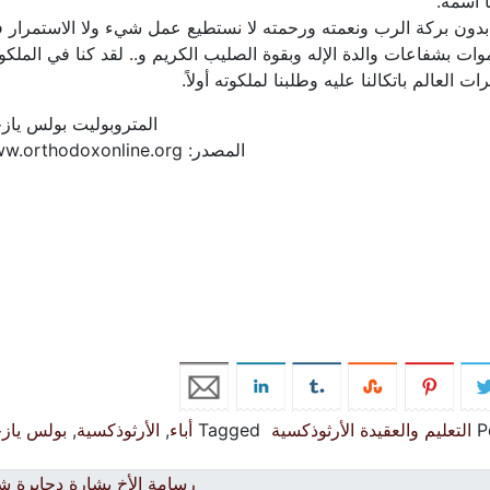
 اسمه.
لأنه بدون بركة الرب ونعمته ورحمته لا نستطيع عمل شيء ولا الاستمرار 
موات بشفاعات والدة الإله وبقوة الصليب الكريم و.. لقد كنا في الملك
العالم باتكالنا عليه وطلبنا لملكوته أولاً.
المتروبوليت بولس ياز
المصدر: www.orthodoxonline.org
P
التعليم والعقيدة الأرثوذكسية
Tagged
أباء
,
الأرثوذكسية
,
بولس ياز
رسامة الأخ بشارة دحابرة 