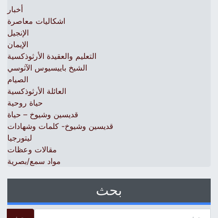
أخبار
اشكاليات معاصرة
الإنجيل
الإيمان
التعليم والعقيدة الأرثوذكسية
الشيخ باييسيوس الآثوسي
الصيام
العائلة الأرثوذكسية
حياة روحية
قديسين وشيوخ – حياة
قديسين وشيوخ- كلمات وشهادات
ليتورجيا
مقالات وعظات
مواد سمع/بصرية
بحث
 for: