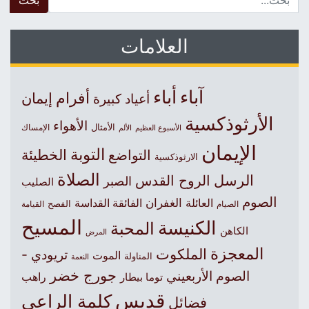
العلامات
آباء
أباء
أفرام
إيمان
أعياد كبيرة
الأرثوذكسية
الأهواء
الأمثال
الأسبوع العظيم
الإمساك
الألم
الإيمان
التوبة
التواضع
الخطيئة
الارثوذكسية
الصلاة
الرسل
الروح القدس
الصبر
الصليب
الصوم
الغفران
العائلة
الفائقة القداسة
الصيام
الفصح
القيامة
المسيح
الكنيسة
المحبة
الكاهن
المرض
المعجزة
الملكوت
تريودي -
الموت
المناولة
النعمة
جورج خضر
الصوم الأربعيني
راهب
توما بيطار
قديس
كلمة الراعي
فضائل