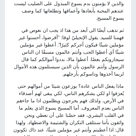
والذين لا يؤمنون بدم يسوع المبذول على الصليب ليست
عندهم المحبة بأبعادها وأعماقها وتطلعاتها كما وصف
يسوع المسيح.
ثم نذهب أيضًا الى أبعد من هذا اذ يجب ان نغوص في
فهمنا للسيد. يقول الإنجيليّ لوقا: “أقرضوا، أحسنوا غير
مؤملين شيئًا فيكون أجركم كثيرًا”. أعطوا غير مؤملين
شيئًا أي أعطوا الحب وأنتم عالمون مسبقًا ان الناس
سيجازونكم بغضًا. أعطوا مالا، بددوا أموالكم كما قال
الرسول وأنتم عالمون بأن الذين سيستلمون هذه الأموال
لربما أخذوها وداسوكم بأرجلهم.
ماذا يفعل الناس عادة؟ يوزعون شيئا من أموالهم حتى
يُعرَفوا او لكي يشكرهم الناس، لكي يبقى لهم أصدقاء
في الأرض، ولذلك فهم يخرجون ويظلمون اذا ما جاءهم
الناس بعدم المعروف. أما المسيح يسوع الذي يعلم ما
في القلب البشري، فقد حضّنا على أن نعطي ونحن
واثقون بأننا سنتلقى النكران والشتيمة والاضطهاد. ولهذا
قال: اذا أعطيتم وأنتم غير مؤملين شيئًا، عند ذاك تكونون