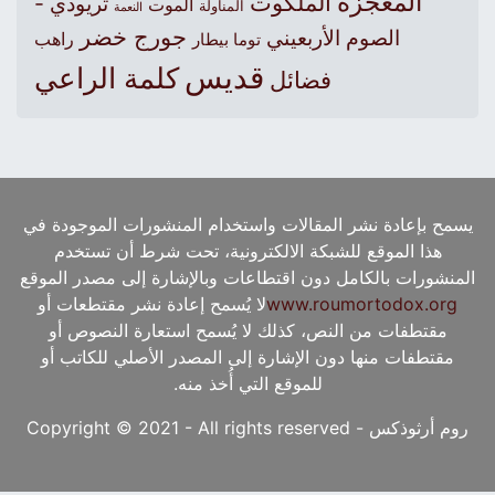
المعجزة
الملكوت
تريودي -
الموت
المناولة
النعمة
جورج خضر
الصوم الأربعيني
راهب
توما بيطار
قديس
كلمة الراعي
فضائل
يسمح بإعادة نشر المقالات واستخدام المنشورات الموجودة في
هذا الموقع للشبكة الالكترونية، تحت شرط أن تستخدم
المنشورات بالكامل دون اقتطاعات وبالإشارة إلى مصدر الموقع
www.roumortodox.org
لا يُسمح إعادة نشر مقتطعات أو
مقتطفات من النص، كذلك لا يُسمح استعارة النصوص أو
مقتطفات منها دون الإشارة إلى المصدر الأصلي للكاتب أو
للموقع التي أُخذ منه.
روم أرثوذكس - Copyright © 2021 - All rights reserved