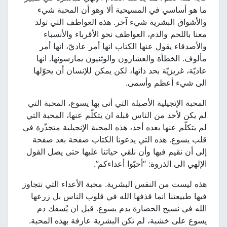
ما هو أساسي في المسيحية ألا وهو أن المحبة شيء
والأشواق البشرية شيء آخر. هذه العواطف التي تولد
معنا باللحم والدم، العواطف نحو الأقرباء والأنسباء
والأصدقاء يقول عنها الكتاب انها أمر عاديّ، انها أمر
مألوف. الخطأة والعشارون والوثنيون يمارسونها. انها
عاديّة، غريزيّة بحد ذاتها، لكن يمكن للإنسان أن يحوّلها
الى شيء أعظم وأسمى.
المحبة الإنجيلية الأصيلة التي أتى بها يسوع، المحبة التي
لم يكن لأحد من الناس قبله ان يتكلّم عنها، المحبة التي
لم يتكلّم عنها بعده أحد، هذه المحبة الإنجيلية متجذّرة في
قلب يسوع. هذه التي يدعونا الكتاب صفحة بعد صفحة
إلى أن نقيم فيها وأن نلقي حياتنا عليها حتى يصل القول
الإلهي الى الذروة: “أحبّوا أعداءكم”.
هذه ليست من النفس البشرية. محبة الأعداء التي نتجاوز
فيها طبيعتنا انما قذفها الله في قلوب الناس بل زرعها
الله في نسيج الحضارة بدم يسوع. قبل ان يُسفك دم
يسوع على خشبة، لم تكن البشرية عارفة بهذه المحبة.