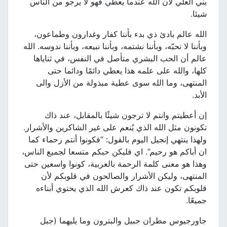
بني العلي لأن الله عندما يعطي فهو لا يرجو من الناس
شيئا.
الله عالم بادئ ذي بدء بأننا كفار وغدارون وطماعون،
وبأننا لا نحبّه، وبأننا نشتمه، وبأننا نبيعه، وبأننا ندوسه. الله
عالم أن الحب البشري متأصل في النفس، في ثناياها
كلها، والله على علمه هذا يعطي دائمًا ودائما حتى
المنتهى، وما الله سوى عطية مبذولة من الأزل والى
الأبد.
إن أعطيتم وانتم لا ترجون شيئًا بالمقابل، عند ذاك
تكونون مثل الله الذي يُنعم على غير الشاكرين والأشرار.
ولهذا ينتهي إنجيل اليوم بالقول: “فكونوا أنتم رحماء كما
ان أباكم هو رحيم”. اي فليكن حبكم متسعا لجميع الناس،
وهذا هو معنى كلمة الرحمة بالعربية، كونوا واسعين حتى
المنتهى، وليكن الأشرار والصالحون في قلوبكم لأن
قلوبكم تكون عند ذاك كعرش الله الذي يحتوي أبناءه
جميعًا.
جاورجيوس مطران جبيل والبترون وما يليهما (جبل