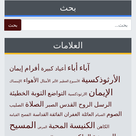
بحث
 for:
العلامات
آباء
أباء
أفرام
إيمان
أعياد كبيرة
الأرثوذكسية
الأهواء
الأمثال
الأسبوع العظيم
الإمساك
الألم
الإيمان
التوبة
التواضع
الخطيئة
الارثوذكسية
الصلاة
الرسل
الروح القدس
الصبر
الصليب
الصوم
الغفران
العائلة
الفائقة القداسة
الصيام
الفصح
القيامة
المسيح
الكنيسة
المحبة
الكاهن
المرض