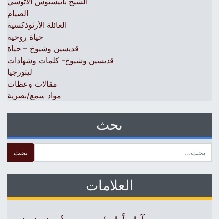
الشيخ باييسيوس الآثوسي
الصيام
العائلة الأرثوذكسية
حياة روحية
قديسين وشيوخ – حياة
قديسين وشيوخ- كلمات وشهادات
ليتورجيا
مقالات وعظات
مواد سمع/بصرية
بحث
 for:
العلامات