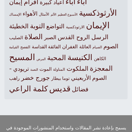
آباء
أباء
أفرام
إيمان
أعياد كبيرة
الأرثوذكسية
الأهواء
الأمثال
الأسبوع العظيم
الإمساك
الألم
الإيمان
التوبة
التواضع
الخطيئة
الارثوذكسية
الصلاة
الرسل
الروح القدس
الصبر
الصليب
الصوم
الغفران
العائلة
الفائقة القداسة
الصيام
الفصح
القيامة
المسيح
الكنيسة
المحبة
الكاهن
المرض
المعجزة
الملكوت
تريودي -
الموت
المناولة
النعمة
جورج خضر
الصوم الأربعيني
راهب
توما بيطار
قديس
كلمة الراعي
فضائل
يسمح بإعادة نشر المقالات واستخدام المنشورات الموجودة في