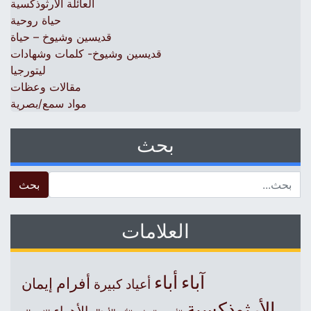
العائلة الأرثوذكسية
حياة روحية
قديسين وشيوخ – حياة
قديسين وشيوخ- كلمات وشهادات
ليتورجيا
مقالات وعظات
مواد سمع/بصرية
بحث
 for:
العلامات
آباء
أباء
أفرام
إيمان
أعياد كبيرة
الأرثوذكسية