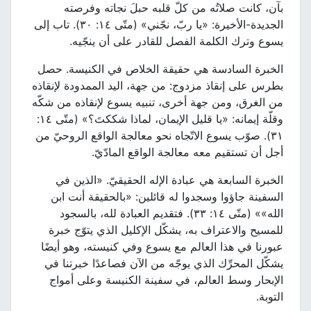
بآن، كانت صلاتُه من كلّ قلبه حبلَ نجاته وفرصته
الجديدة-الأخيرة: «يا ربّ، نجّني» (متّى ١٤: ٣٠). تاب إلى
يسوع وترك الكلمة الفصل للقادر على أن ينجّيه.
الخبرة السادسة هي حقيقة الخلاص في الكنيسة. حصل
بطرس على إنقاذ مزدوج: من جهة، اليد الممدودة لإنقاذه
من الغرق، ومن جهة أخرى، تنبيه يسوع لإنقاذه من شكّه
وقلّة إيمانه: «يا قليل الإيمان، لماذا شككتَ؟» (متّى ١٤:
٣١). صوّب يسوع الاتّجاه نحو معالجة الواقع الروحيّ من
أجل أن تستقيم معه معالجة الواقع المادّيّ.
الخبرة السابعة هي عبادة الإله الحقيقيّ. «الذين في
السفينة جاؤوا وسجدوا له قائلين: «بالحقيقة أنت ابن
الله»» (متّى ١٤: ٣٣). فتقديم العبادة لله، بالسجود
للمسيح والاعتراف به، يشكّل الإكليل الذي يتوّج خبرة
عبورنا في هذا العالم مع يسوع وفي كنيسته، وهو أيضًا
يشكّل المحرِّك الذي يوجّه من الآن فصاعدًا خبرتنا في
الإبحار وسط العالم، في سفينة الكنيسة وعلى أمواج
التوبة.