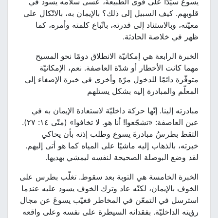
يسوع سيّدًا على قوى الطبيعة، عسى سلامه يسود في
قلوبهم. كيف السبيل إلى ذلك؟ بالإيمان به، بالاتّكال على
معيّته، وبالاستناد إلى قدرته، باتّباع كلمته وأمره، كما
ظهر في خلاصة الحادثة.
الخبرة الرابعة هي إمكانيّة الانطلاق دومًا نحو المسيح
مهما كانت الأخطار أو شدّة العاصفة. نعم، الإمكانيّة
متوفّرة دائمًا للدخول مرّة وأخرى في خبرة الإصغاء إلى
المعلّم والمبادرة إليه بشكل يستلهم
مبادرته إلينا. إنّها حركة داخليّة لاستعادة الإيمان به في
عين العاصفة: «تشجّعوا! أنا هو. لا تخافوا» (متّى ١٤: ٢٧).
التقط بطرسُ مبادرةَ يسوع وطلب إذنه بأن يحاكي
خبرته، بالذهاب إليه ماشيًا على المياه كما هو أتى إليهم.
لقد وضع البوصلة الصحيحة لنفسه ليمشي بهديها.
الخبرة الخامسة هي التوبة بعد سقوط. تغلّب بطرس على
الخوف بالإيمان، لكنّه عاد وترك الخوف يسود عليه عندما
استرسل في التمعّن في المخاطر فغيّب يسوعَ عن مجال
رؤيته الداخليّة. بفقدانه السيطرة على نفسه وعلى واقعه