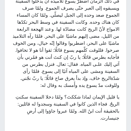
في ذلك الزمان اضطرّ يسوع تلاميذه أن يدخلوا السفينة
ويسبقوه إلى العبر حتّى يصرف الجموع. ولمّا صرف
الجموع صعد وحده إلى الجبل ليصلّي. ولمّا كان المساء
كان هناك وحده. وكانت السفينة في وسط البحر تكدّها
الامواج لأنّ الريح كانت مضادّة لها. وعند الهجعة الرابعة
من الليل، مضى إليهم ماشيًا على البحر. فلمّا رآه التلاميذ
ماشيًا على البحر، اضطربوا وقالوا إنّه خيال، ومن الخوف
صرخوا. فللوقت كلّمهم يسوع قائلًا: ثقوا أنا هو لا تخافوا.
فأجابه بطرس قائلًا: يا ربّ إن كنتَ أنت هو فمُرني بأن
آتي إليك علـى المياه. فقال: تعال. فنزل بطرس من
السفينة ومشى على المياه آتيًا إلى يسوع. فلمّا رأى
شدّةالريح خاف، وإذ بدأ يغرق صاح قائلًا: يا ربّ نجّني.
وللوقت مدّ يسوع يده وأَمسك به وقال له:
يا قليل الإيمان لماذا شككتَ؟ ولمّا دخلا السفينة سكنتِ
الريحُ. فجاء الذين كانوا في السفينة وسجدوا له قائلين:
بالحقيقة أنت ابنُ الله. ولمّا عبروا جاؤوا إلى أرضِ
جنيسارت.