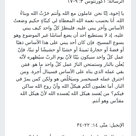
الرسالة: ١كورنثوس ٣: ٩-١٧
يا إخوة، إنّا نحن عاملون مع الله وأنتم حَرْثُ الله وبناءُ
الله. أنا بحسب نعمة الله المعطاة لي كبنّاءٍ حكيم وضعتُ
الأساس وآخر يبني عليه. فلينظرْ كلّ واحد كيف يبني
عليه، إذ لا يستطيع أحد أن يضع أساسًا غير الموضوع وهو
يسوع المسيح. فإن كان أحد يبني على هذا الأساس ذهبًا
أو فضةً أو حجارةً ثمينةً أو خشبًا أو حشيشًا أو تبنًا، فإنّ
عمل كلّ واحد سيكون بيّنًا لأنّ يوم الربّ سيُظهره لأنّه
يُعلَن بالنار وستمتحن النارُ عمل كلّ واحد ما هو. فمَن
بقي عمله الذي بناه على الأساس فسينال أُجرة. ومن
احترق عمله فسيخسر وسيَخْلُص هو ولكن كمن يمرّ في
النار. أما تعلمون أنّكم هيكلُ الله وأنّ روح الله ساكن
فيكم؟ من يُفسد هيكل الله يُفسده الله لأنّ هيكل الله
مقدَّس وهو أنتم.
الإنجيل: متّى ١٤: ٢٢-٣٤