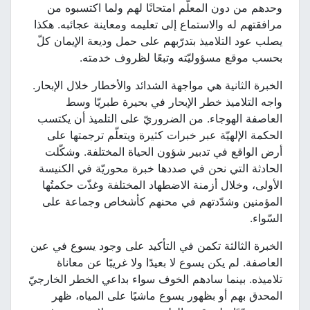
وحدهم من دون المعلّم امتحانًا لهم ولما اكتسبوه من
مرافقتهم له والاستماع إلى تعليمه ومعاينة عجائبه. هكذا
يصلب عود التلاميذ بتدرّبهم على حمل وديعة الإيمان كلّ
بحسب موقع مسؤوليّته وتبعًا لظروف خدمته.
الخبرة الثانية هي مواجهة الشدائد والأخطار خلال الإبحار.
واجه التلاميذ خطر الإبحار في بحيرة طبريّا وسط
العاصفة الهوجاء. من الضروريّ على التلميذ أن يكتسب
الحكمة الإلهيّة عبر خبرات كثيرة ويتعلّم ترجمتها على
أرض الواقع في تدبير شؤون الحياة المختلفة. وشكّلت
الحادثة التي نحن في صددها خبرة محوريّة في الكنيسة
الأولى، وخلال أزمنة الاضطهاد المختلفة وغذّت حكمتُها
المؤمنين وشدّدتهم في محنهم كأشخاص وجماعة على
السّواء.
الخبرة الثالثة تكمن في التأكيد على وجود يسوع في عين
العاصفة. لم يكن يسوع لا بعيدًا ولا غريبًا عن معاناة
تلاميذه. بينما سادهم الخوف سواء بداعي الخطر الخارجيّ
المحدق بهم أو بظهور يسوع ماشيًا على المياه، ظهر