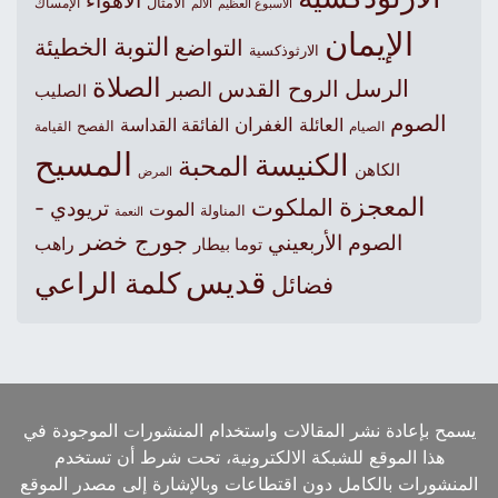
الأهواء
الأمثال
الأسبوع العظيم
الإمساك
الألم
الإيمان
التوبة
التواضع
الخطيئة
الارثوذكسية
الصلاة
الرسل
الروح القدس
الصبر
الصليب
الصوم
الغفران
العائلة
الفائقة القداسة
الصيام
الفصح
القيامة
المسيح
الكنيسة
المحبة
الكاهن
المرض
المعجزة
الملكوت
تريودي -
الموت
المناولة
النعمة
جورج خضر
الصوم الأربعيني
راهب
توما بيطار
قديس
كلمة الراعي
فضائل
يسمح بإعادة نشر المقالات واستخدام المنشورات الموجودة في
هذا الموقع للشبكة الالكترونية، تحت شرط أن تستخدم
المنشورات بالكامل دون اقتطاعات وبالإشارة إلى مصدر الموقع