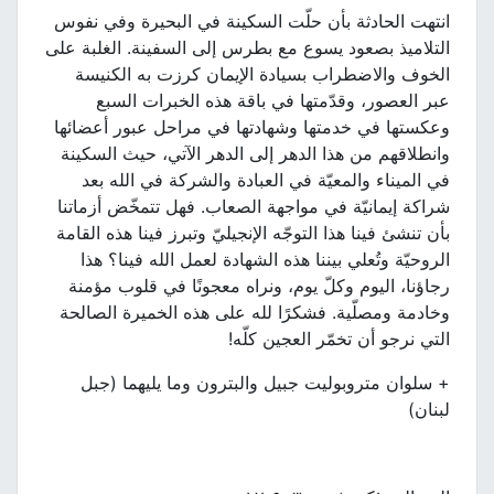
انتهت الحادثة بأن حلّت السكينة في البحيرة وفي نفوس
التلاميذ بصعود يسوع مع بطرس إلى السفينة. الغلبة على
الخوف والاضطراب بسيادة الإيمان كرزت به الكنيسة
عبر العصور، وقدّمتها في باقة هذه الخبرات السبع
وعكستها في خدمتها وشهادتها في مراحل عبور أعضائها
وانطلاقهم من هذا الدهر إلى الدهر الآتي، حيث السكينة
في الميناء والمعيّة في العبادة والشركة في الله بعد
شراكة إيمانيّة في مواجهة الصعاب. فهل تتمخّض أزماتنا
بأن تنشئ فينا هذا التوجّه الإنجيليّ وتبرز فينا هذه القامة
الروحيّة وتُعلي بيننا هذه الشهادة لعمل الله فينا؟ هذا
رجاؤنا، اليوم وكلّ يوم، ونراه معجونًا في قلوب مؤمنة
وخادمة ومصلّية. فشكرًا لله على هذه الخميرة الصالحة
التي نرجو أن تخمّر العجين كلّه!
+ سلوان متروبوليت جبيل والبترون وما يليهما (جبل
لبنان)