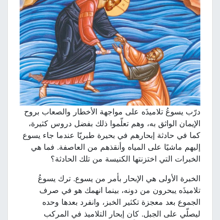
درّب يسوعُ تلاميذَه على مواجهة الأخطار والصعاب بروح
الإيمان الواثق به، وهم تعلّموا ذلك بفضل دروس كثيرة،
كما في حادثة إبحارهم في بحيرة طبريّا عندما جاء يسوع
إليهم ماشيًا على المياه وأنقذهم من العاصفة. فما هي
الخبرات التي اختزنتها الكنيسة من تلك الحادثة؟
الخبرة الأولى هي الإبحار بأمر من يسوع. ترك يسوعُ
تلاميذَه يبحرون من دونه، بينما انهمك هو في صرف
الجموع بعد معجزة تكثير الخبز، وانفرد بعدها وحده
ليصلّي على الجبل. كان إبحار التلاميذ في المركب