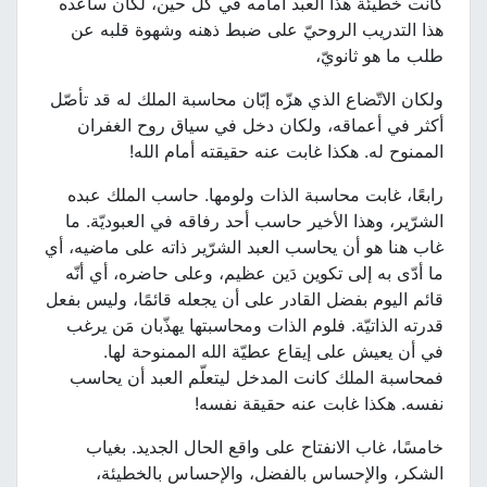
كانت خطيئة هذا العبد أمامه في كلّ حين، لكان ساعده
هذا التدريب الروحيّ على ضبط ذهنه وشهوة قلبه عن
طلب ما هو ثانويّ،
ولكان الاتّضاع الذي هزّه إبّان محاسبة الملك له قد تأصّل
أكثر في أعماقه، ولكان دخل في سياق روح الغفران
الممنوح له. هكذا غابت عنه حقيقته أمام الله!
رابعًا، غابت محاسبة الذات ولومها. حاسب الملك عبده
الشرّير، وهذا الأخير حاسب أحد رفاقه في العبوديّة. ما
غاب هنا هو أن يحاسب العبد الشرّير ذاته على ماضيه، أي
ما أدّى به إلى تكوين دَين عظيم، وعلى حاضره، أي أنّه
قائم اليوم بفضل القادر على أن يجعله قائمًا، وليس بفعل
قدرته الذاتيّة. فلوم الذات ومحاسبتها يهذّبان مَن يرغب
في أن يعيش على إيقاع عطيّة الله الممنوحة لها.
فمحاسبة الملك كانت المدخل ليتعلّم العبد أن يحاسب
نفسه. هكذا غابت عنه حقيقة نفسه!
خامسًا، غاب الانفتاح على واقع الحال الجديد. بغياب
الشكر، والإحساس بالفضل، والإحساس بالخطيئة،