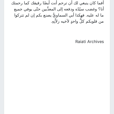
أفما كان ينبغي لك أن ترحم أنت أيضًا رفيقك كما رحمتك
أنا؟ وغضب سيّدُه ودفعه إلى المعذِّبين حتّى يوفي جميع
ما له عليه. فهكذا أبي السماويُّ يصنع بكم إن لم تتركوا
من قلوبكم كلُّ واحدٍ لأخيه زلاَّتِهِ.
Raiati Archives