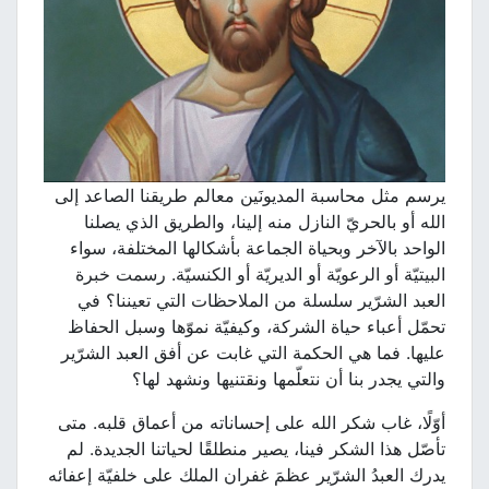
يرسم مثل محاسبة المديونَين معالم طريقنا الصاعد إلى
الله أو بالحريّ النازل منه إلينا، والطريق الذي يصلنا
الواحد بالآخر وبحياة الجماعة بأشكالها المختلفة، سواء
البيتيّة أو الرعويّة أو الديريّة أو الكنسيّة. رسمت خبرة
العبد الشرّير سلسلة من الملاحظات التي تعيننا؟ في
تحمّل أعباء حياة الشركة، وكيفيّة نموّها وسبل الحفاظ
عليها. فما هي الحكمة التي غابت عن أفق العبد الشرّير
والتي يجدر بنا أن نتعلّمها ونقتنيها ونشهد لها؟
أوّلًا، غاب شكر الله على إحساناته من أعماق قلبه. متى
تأصّل هذا الشكر فينا، يصير منطلقًا لحياتنا الجديدة. لم
يدرك العبدُ الشرّير عظمَ غفران الملك على خلفيّة إعفائه