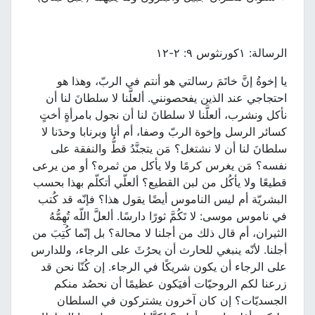
الرسالة: ١كورنثوس ٩: ٢-١٢
يا إخوةُ إنَّ خاتَمَ رسالتي هو أنتم في الربّ، وهذا هو
احتجاجي عند الذين يفحصونني. ألعلَّنا لا سلطانَ لنا أن
نأكل ونشرب، ألعلَّنا لا سلطانَ لنا أن نجول بامرأةٍ أختٍ
كسائر الرسل وإخوة الربّ وصفا، أم أنا وبرنابا وحدَنا لا
سلطانَ لنا أن لا نشتغل؟ مَن يتجنَّدُ قطُّ والنفقة على
نفسه؟ مَن يغرس كرمًا ولا يأكل من ثمره؟ أو من يرعى
قطيعًا ولا يأكُل من لبن القطيع؟ ألعلّي أتكلّم بهذا بحسب
البشريّة أم ليس الناموس أيضًا يقول هذا؟ فإنّه قد كُتب
في ناموس موسى: لا تَكُمَّ ثورًا دارسًا. ألعلَّ اللّه تُهِمُّهُ
الثيران، أم قال ذلك من أجلنا لا محالة؟ بل إنّما كُتِبَ من
أجلنا. لأنّه ينبغي للحارث أن يحرُثَ على الرجاء، وللدارس
على الرجاء أن يكون شريكًا في الرجاء. إن كُنّا نحن قد
زرعنا لكم الروحيّات أفيَكون عظيمًا أن نحصُد منكم
الجسديّات؟ إن كان آخرون يشتركون في السلطان