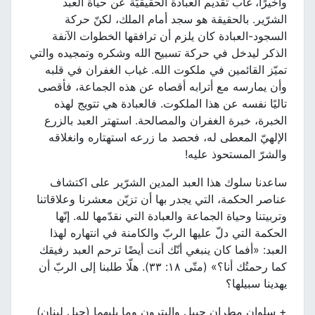
وأخيرًا، غاب تقديم العبادة الحقيقيّة عن حياة العبد
الشرّير. بالحقيقة هو سجد أمام الملك، لكنّ حركة
السجود-العبادة كان يلزم أن ترافقها الخطوات الآنفة
الذكر ليدخل في حركة تسبيح الله وشكره وتمجيده والتي
تميّز القائمين في ملكوت الله. غياب الغفران في قلبه
وأن يمارسه مع أترابه أقصاه عن هذه الجماعة، فأقصى
تاليًا نفسه عن هذا الملكوت. فالعبادة هي تتويج لهذه
الخبرة، خبرة الغفران والمصالحة. استهتر العبد بالزرع
الإلهيّ المعطى له، فحصد ما زرعه استهتاره وانغلاقه
والشرّ المستحوذ عليه!
ساعدنا سلوك هذا العبد المدين الشرّير على اكتشاف
عناصر الحكمة، التي يجدر بها أن تزيّن معشرنا وعلاقاتنا
وتربيتنا وحياة الجماعة والعبادة التي نقدّمها لله. إنّها
الحكمة التي دلّ عليها الربّ والكامنة في انتهاره لهذا
العبد: «أفما كان ينبغي أنّك أنت أيضًا ترحم العبد رفيقك
كما رحمتُك أنا؟» (متّى ١٨: ٣٣). هلّا طلبنا إلى الربّ أن
يهدينا سبيلها؟
+ سلوان مطران جبيل والبترون وما يليهما (جبل لبنان)