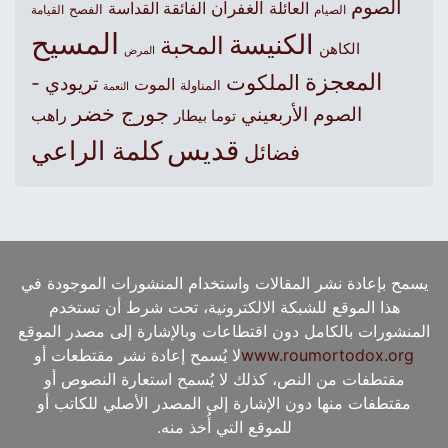
الصوم
الغفران
العائلة
الفائقة القداسة
الصيام
الفصح
القيامة
المسيح
الكنيسة
المحبة
الكاهن
المرض
المعجزة
الملكوت
تريودي -
الموت
المناولة
النعمة
جورج خضر
الصوم الأربعيني
راهب
توما بيطار
قديس
كلمة الراعي
فضائل
يسمح بإعادة نشر المقالات واستخدام المنشورات الموجودة في
هذا الموقع للشبكة الالكترونية، تحت شرط أن تستخدم
المنشورات بالكامل دون اقتطاعات وبالإشارة إلى مصدر الموقع
www.roumortodox.org
لا يُسمح إعادة نشر مقتطعات أو
مقتطفات من النص، كذلك لا يُسمح استعارة النصوص أو
مقتطفات منها دون الإشارة إلى المصدر الأصلي للكاتب أو
للموقع التي أُخذ منه.