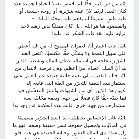
إيّاه من دين كبير جدًّا. لم تلامس نعمةُ الحياة الجديدة هذه
كيانَ العبد، لربّما لأنّ عينه شرّيرة، أو روحه جشعة، أو
قلبه قاسٍ. عمومًا لم يفعم قلبه بمحبّة الملك، –
والمقصود هنا هو الله-، بل كان ممتلئًا بدَين زهيد لأحد
أترابه عليه! لقد غاب الشكر عن قلبه!
ثانيًا، غاب اعتبار أنّ الغفران الممنوح له من الله أُعطي
على سبيل النعمة ولا يشكّل حقًّا مكتسبًا. اكتفى العبد
الشرّير بنجاحه في استمالة عطف الملك وبشطب الدَين،
بيد أنّ الملك أعطاه أمرًا أعظم، وهي فرصة الانتقال من
بليّة حالته القديمة إلى نعمة حالته جديدة عبر العمل على
استثمار هذه النعمة للتحرّر من العلّة التي قادته إلى
تكوين هذا الدَين، أي من الشهوات والشرّ المعشّش فيه.
فما ظنّه حقًّا كان فضلًا من جهة، ونعمة مجّانيّة بغية
استثمارها، من جهة أخرى. غابت هذه الحكمة عن وجدانه!
ثالثًا، غاب الإحساس بخطيئته. بدا العبد الشرّير منغمسًا
في المادّيّات وتحصيل حقوقه. نسي حقيقة وضعه، فهو ما
زال عبدًا لدى الملك الغفور، وحياته الجديدة هي هبة. فلو