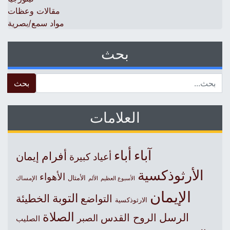
مقالات وعظات
مواد سمع/بصرية
بحث
 for:
العلامات
آباء
أباء
أفرام
إيمان
أعياد كبيرة
الأرثوذكسية
الأهواء
الأمثال
الأسبوع العظيم
الإمساك
الألم
الإيمان
التوبة
التواضع
الخطيئة
الارثوذكسية
الصلاة
الرسل
الروح القدس
الصبر
الصليب