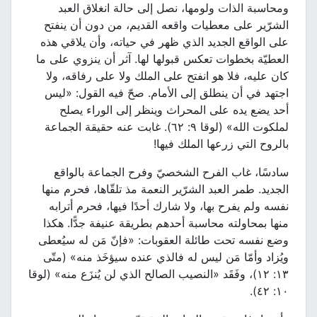
ومحاسبة الذات ولومها، نصل إلى حالة انغلاق العبد
الشرّير على معطيات واقعه القديم، من دون أن ينفتح
على الواقع الجديد الذي ظهر في حياته، وأن يلاقي هذه
العطيّة بخطوات تعكس قبولها لها. آثر أن ينزوي على ما
كان عليه، فلا هو انفتح على الملك ولا على رفاقه، ولا
اجتهد في أن ينطلق إلى الأمام. صحّ فيه القول: «ليس
أحد يضع يده على المحراث وينظر إلى الوراء يصلح
لملكوت الله» (لوقا ٩: ٦٢). غابت عنه حقيقة الجماعة
بالروح التي زرعها الملك فيها!
سادسًا، غاب الفرح الشخصيّ وفرح الجماعة بالواقع
الجديد. طمر العبد الشرّير النعمة مذ تلقّاها، فحرم منها
نفسه ولم يفرح بها، ولا شارك أحدًا فيها، فحرم أترابه
منها بمحاولته محاسبة أحدهم بطريقة عنيفة جدًّا. هكذا
وضع نفسه تحت طائلة العقوبات: «فإنّ مَن له سيُعطى
ويُزاد وأمّا مَن ليس له فالذي عنده سيؤخَذ منه» (متّى
١٣: ١٢)، وفَقَد «النصيب الصالح الذي لن يُنزَع منه» (لوقا
١٠: ٤٢).