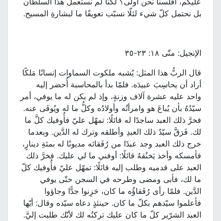
عليكم، أفلسنا نحن أولى؟ لكنَّا لم نستعمل هذا السلطان
بل نحتمل كلّ شيء لئلّا نسبّب تعويقًا ما لبشارةِ المسيح.
الإنجيل: متّى ١٨: ٢٣-٣٥
قال الربُّ هذا المثل: يُشبه ملكوت السماوات إنسانًا مَلكًا
أراد أن يحاسِبَ عبيدَه. فلمّا بدأ بالمحاسبة أُحضر إليه
واحد عليه عشرة آلاف وزنةٍ، وإذ لم يكن له ما يوفي، أمر
سيّدُهُ بأن يُباعَ هو وامرأتُه وأولادُه وكلُّ ما له ويُوفَى عنه.
فخرَّ ذلك العبد ساجدًا له قائلًا: تمهّل عليّ فأُوفيك كلَّ ما
لك. فَرَقَّ سيّدُ ذلك العبدِ وأطلقه وترك له الدَّين. وبعدما
خرج ذلك العبد وجد عبدًا من رُفَقائه مديونًا له بمئةِ دينارٍ،
فأمسكه وأخذ يَخنُقهُ قائلًا: أوفني ما لي عليك. فخرَّ ذلك
العبد على قدميه وطلب إليه قائلًا: تمهّل عليّ فأُوفيك كلّ
ما لك، فأبى ومضى وطرحه في السجن حتّى يوفي
الدَّين. فلمّا رأى رُفَقاؤُه ما كان، حَزِنوا جدًّا وجاؤوا
فأعلموا سيّدهم بكلّ ما كان. حينئذٍ دعاه سيّده وقال: أيّها
العبد الشرّير كلّ ما كان عليك تركتُه لك لأنّك طلبت إليَّ.