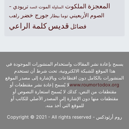
المعجزة
الملكوت
تريودي -
الموت
المناولة
النعمة
جورج خضر
الصوم الأربعيني
راهب
توما بيطار
قديس
كلمة الراعي
فضائل
يسمح بإعادة نشر المقالات واستخدام المنشورات الموجودة في
هذا الموقع للشبكة الالكترونية، تحت شرط أن تستخدم
المنشورات بالكامل دون اقتطاعات وبالإشارة إلى مصدر الموقع
www.roumortodox.org
لا يُسمح إعادة نشر مقتطعات أو
مقتطفات من النص، كذلك لا يُسمح استعارة النصوص أو
مقتطفات منها دون الإشارة إلى المصدر الأصلي للكاتب أو
للموقع التي أُخذ منه.
روم أرثوذكس - Copyright © 2021 - All rights reserved