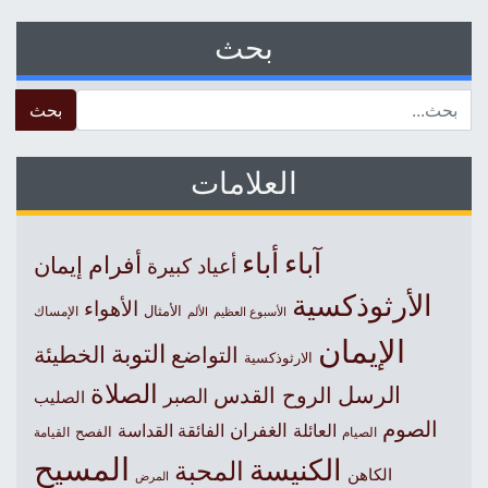
بحث
 for:
العلامات
آباء
أباء
أفرام
إيمان
أعياد كبيرة
الأرثوذكسية
الأهواء
الأمثال
الأسبوع العظيم
الإمساك
الألم
الإيمان
التوبة
التواضع
الخطيئة
الارثوذكسية
الصلاة
الرسل
الروح القدس
الصبر
الصليب
الصوم
الغفران
العائلة
الفائقة القداسة
الصيام
الفصح
القيامة
المسيح
الكنيسة
المحبة
الكاهن
المرض