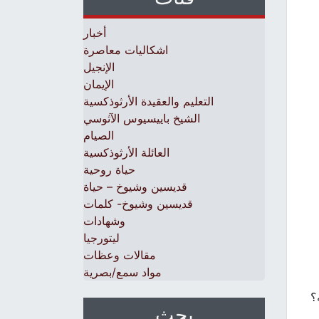
أخبار
اشكاليات معاصرة
الإنجيل
الإيمان
التعليم والعقيدة الأرثوذكسية
الشيخ باييسيوس الآثوسي
الصيام
العائلة الأرثوذكسية
حياة روحية
قديسين وشيوخ – حياة
قديسين وشيوخ- كلمات
وشهادات
ليتورجيا
مقالات وعظات
مواد سمع/بصرية
؟
بحث