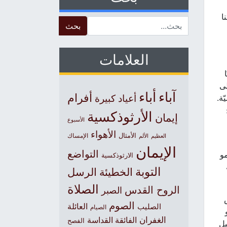
ا
Search for:
العلامات
لى
آباء
أباء
أفرام
ّة.
أعياد كبيرة
الأرثوذكسية
إيمان
الأسبوع
الأهواء
الأمثال
العظيم
الإمساك
الألم
الإيمان
التواضع
مو
الارثوذكسية
التوبة
الخطيئة
الرسل
الصلاة
الروح القدس
الصبر
الصوم
الصليب
العائلة
الصيام
الغفران
الفائقة القداسة
الفصح
يل