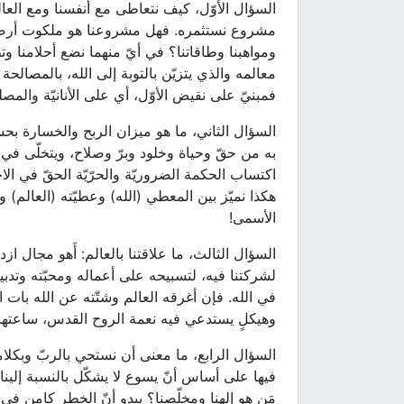
السؤال الأوّل، كيف نتعاطى مع أنفسنا ومع الع
مشروع نستثمره. فهل مشروعنا هو ملكوت أرضيّ 
ومواهبنا وطاقاتنا؟ في أيّ منهما نضع أحلامنا وت
معالمه والذي يتزيّن بالتوبة إلى الله، بالمصالح
فمبنيّ على نقيض الأوّل، أي على الأنانيّة والمصل
السؤال الثاني، ما هو ميزان الربح والخسارة بحس
به من حقّ وحياة وخلود وبرّ وصلاح، ويتخلّى في 
اكتساب الحكمة الضروريّة والحرّيّة الحقّ في الاخت
هكذا نميّز بين المعطي (الله) وعطيّته (العالم) ون
الأسمى!
السؤال الثالث، ما علاقتنا بالعالم: أَهو مجال از
لشركتنا فيه، لتسبيحه على أعماله ومحبّته وتدبي
في الله. فإن أغرقه العالم وشتّته عن الله بات ا
وهيكلٍ يستدعي فيه نعمة الروح القدس، ساعتها يص
السؤال الرابع، ما معنى أن نستحي بالربّ وبكل
فيها على أساس أنّ يسوع لا يشكّل بالنسبة إلينا مَ
مَن هو إلهنا ومخلّصنا؟ يبدو أنّ الخطر كامن في