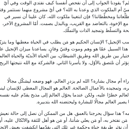
الم؟ يقودنا الجواب إلى أن نفحص أنفسنا كيف نفتدي الوقت وفي أيّ
أم الملكوت الذي وعدنا به الله؟ في أيّ مشروع منهما نستثمر وقتن
طلّعاتنا ومخطّطاتنا؟ فإن ابتغينا ملكوت الله، كان علينا أن نسير في
ة مع الإخوة، بالتعاضد مع القريب، وبالبذل بصمت. أمّا المشروع الآخر،
حة والتسلّط وتمجيد الذات والتملّك.
ب الإنجيل؟ الإنسان الحكيم هو مَن يطلب في الحياة معطيها وما يتزيّا
هذا السبيل عمّا هو وهم وموت وقتيّ وفانٍ. يساعدنا ميزان الإنجيل ع
يار بين طريق الله وطريق الشيطان، بين الحياة الأبديّة والحياة العالمي
ؤثر أن نلتصق بالأوّل، ولا يأسرنا الثاني. فالشركة مع الله نتيجتها الربح
دراء أم مجال بشارة؟ الله لم يزدرِ العالم، فهو وضعه ليشكّل مجالًا
ره، وتمجيده بالأعمال الصالحة. العالم هو المجال المعطى للإنسان لين
لعالم خطرًا عليه، ولكن عندما يحوّل العالمَ إلى مذبح يقدّم عليه نفسه
ير العالم مجالًا للبشارة وليحتضنه الله بتدبيره.
امه؟ هذا سؤال يحرجنا بالعمق. هل من الممكن أن نصل إلى حالة نعيش
ن نفتخر به، أو مَن يعلي شأننا، أو مَن هو أهل للثقة والاتّكال عليه، أو
 أن نؤثر طريقة حياة وحكمة غير تلك التي يقدّمها انكشفت بعيش الإنج