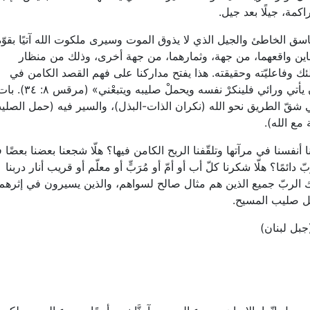
مة، جيلًا بعد جيل.
سق الخاطئ والجيل الذي لا يذوق الموت وسيرى ملكوت الله آتيًا بقوّ
وعاين واقعهما، من جهة، وثمارهما، من جهة أخرى، وذلك من منظار
لئك وفاعليّته وحقيقته. هذا يفتح مداركنا على فهم القصد الكامن في
دعوة المسيح لتلاميذه عبر العصور: «من أراد أن يأتي ورائي فلينكرْ نفسه ويحملْ صليبه ويتبعْني» (مرقس 
في شقّ الطريق نحو الله (نكران الذات-البذل)، والسير فيه (حمل الصلي
 مع الله).
ا أنفسنا في مرآتها وتلقّفنا الربح الكامن فيها؟ هلّا شجعنا بعضنا بعضًا 
 دائمًا؟ هلّا شكرنا كلّ أب أو أمّ أو مُرَبٍّ أو معلّم أو قريب أنار دربنا
ارك الربّ جميع الذين هم مثال صالح لسواهم، والذين يسيرون في إثرهم
ل صليب المسيح.
جبل لبنان)