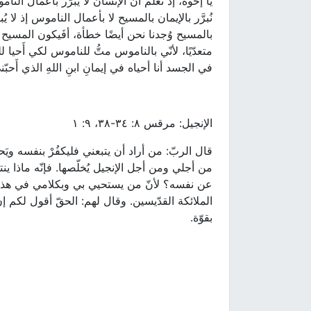
يا إخوة، إذ نعلم أنّ الإنسان لا يُبرَّر بأعمال ال
نُبرَّر بالإيمان بالمسيح لا بأعمال الناموس إذ لا
بالمسيح وُجدنا نحن أيضًا خطأة، أفَيكون المسيح إ
متعدّيًا، لأنّي بالناموس متُّ للناموس لكي أَحيا ل
في الجسد أنا أحياه في إيمانِ ابنِ اللهِ الذي أَحب
الإنجيل: مرقس ٨: ٣٤-٣٨، ٩: ١
قال الربّ: من أراد أن يتبعني فليكفُرْ بنفسه ويَح
من أجلي ومن أجل الإنجيل يُخلّصها. فإنّه ماذا ين
عن نفسه؟ لأنّ من يستحيي بي وبكلامي في هذا 
الملائكة القدّيسين. وقال لهم: الحقّ أقول لكم إن
بقوّة.