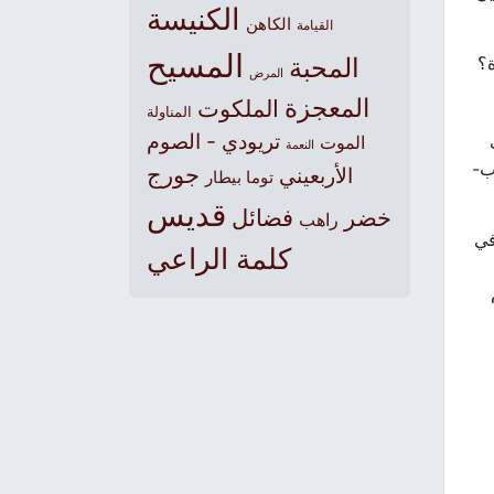
الكنيسة
الكاهن
القيامة
المسيح
ة؟
المحبة
المرض
المعجزة
الملكوت
المناولة
تريودي - الصوم
٨: ٣٤). بات
الموت
النعمة
ب-
جورج
الأربعيني
توما بيطار
قديس
خضر
فضائل
راهب
في
كلمة الراعي