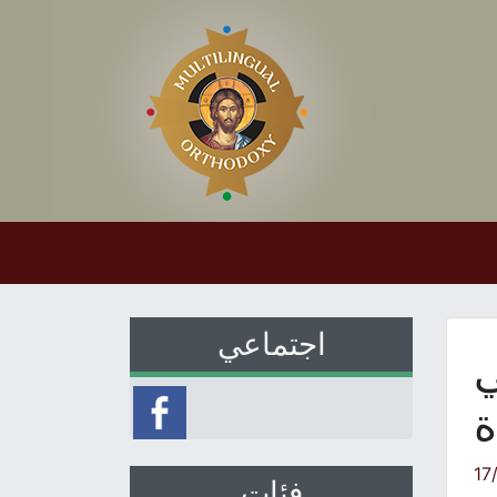
اجتماعي
ي
ة
17
فئات