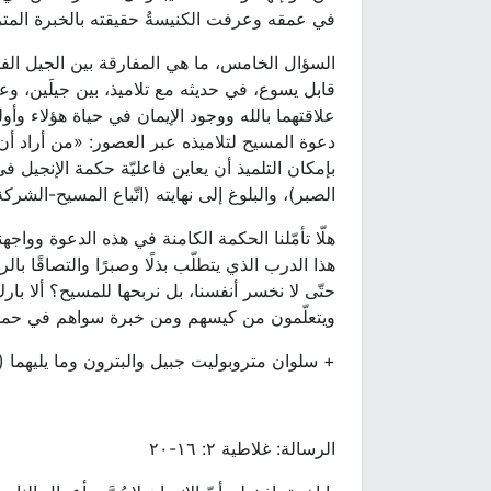
في عمقه وعرفت الكنيسةُ حقيقته بالخبرة المتراك
السؤال الخامس، ما هي المفارقة بين الجيل الفا
قابل يسوع، في حديثه مع تلاميذ، بين جيلَين، 
علاقتهما بالله ووجود الإيمان في حياة هؤلاء وأو
بإمكان التلميذ أن يعاين فاعليّة حكمة الإنجيل 
الصبر)، والبلوغ إلى نهايته (اتّباع المسيح-الشركة
هلّا تأمّلنا الحكمة الكامنة في هذه الدعوة وواجهن
هذا الدرب الذي يتطلّب بذلًا وصبرًا والتصاقًا بالربّ
حتّى لا نخسر أنفسنا، بل نربحها للمسيح؟ ألا ب
ويتعلّمون من كيسهم ومن خبرة سواهم في حم
+ سلوان متروبوليت جبيل والبترون وما يليهما (
الرسالة: غلاطية ٢: ١٦-٢٠