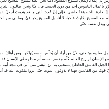
ناموس بل إنّما بالإيمان بيسوع المسيح، آمنَّا نحن أيضًا بيسوع المسيح لكي
 يُبرَّر بأعمال الناموس أحد من ذوي الجسد. فإن كنّا ونحن طالبون التبرير
ذًا خادمًا للخطيئة؟ حاشى. فإنّي إنْ عُدتُ أبني ما قد هدمتُ أَجعلُ ن
له. مع المسيح صُلبتُ فأحيا، لا أنا، بل المسيح يحيا فيَّ. وما لي من الحي
ّني وبذل نفسه عنّي.
مل صليبه ويتبعني، لأنّ من أراد أن يُخلّص نفسه يُهلكها، ومن أَهلَكَ نف
تفع الإنسان لو ربح العالم كلّه وخسر نفسه، أَم ماذا يعطي الإنسان فداء
الجيل الفاسق الخاطئ يستحيي به ابنُ البشر متى أتى في مجد أبيه م
ّ قومًا من القائمين ههنا لا يذوقون الموت حتّى يرَوا ملكوت الله قد أت