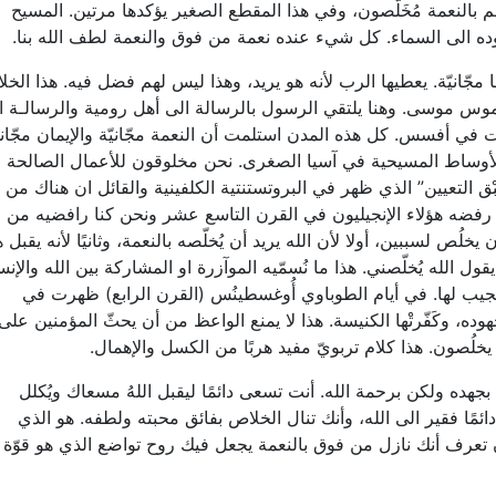
م بالنعمة مُخَلَّصون، وفي هذا المقطع الصغير يؤكدها مرتين. المسيح
ه الى السماء. كل شيء عنده نعمة من فوق والنعمة لطف الله بنا.
ا مجّانيّة. يعطيها الرب لأنه هو يريد، وهذا ليس لهم فضل فيه. هذا الخ
موس موسى. وهنا يلتقي الرسول بالرسالة الى أهل رومية والرسالـة ا
ئت في أفسس. كل هذه المدن استلمت أن النعمة مجّانيّة والإيمان مجّاني
الأوساط المسيحية في آسيا الصغرى. نحن مخلوقون للأعمال الصالحة
َبْق التعيين” الذي ظهر في البروتستنتية الكلفينية والقائل ان هناك من
قادٌ رفضه هؤلاء الإنجيليون في القرن التاسع عشر ونحن كنا رافضيه من
لُص لسببين، أولا لأن الله يريد أن يُخلّصه بالنعمة، وثانيًا لأنه يقبل ه
يقول الله يُخلّصني. هذا ما نُسمّيه الموآزرة او المشاركة بين الله والإن
ستجيب لها. في أيام الطوباوي أُوغسطينُس (القرن الرابع) ظهرت في
وده، وكَفّرتْها الكنيسة. هذا لا يمنع الواعظ من أن يحثّ المؤمنين على
يخلُصون. هذا كلام تربويّ مفيد هربًا من الكسل والإهمال.
 بجهده ولكن برحمة الله. أنت تسعى دائمًا ليقبل اللهُ مسعاك ويُكلل
دائمًا فقير الى الله، وأنك تنال الخلاص بفائق محبته ولطفه. هو الذي
 تعرف أنك نازل من فوق بالنعمة يجعل فيك روح تواضع الذي هو قوّة