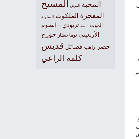
المسيح
المحبة
ى
المرض
المعجزة
الملكوت
المناولة
تريودي - الصوم
الموت
النعمة
جورج
الأربعيني
توما بيطار
قديس
خضر
فضائل
راهب
كلمة الراعي
يس
ك
ب
ن