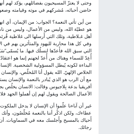
وحتى لا يعتزّ المسيحيون بفضائلهم، يؤكد لهم أنه
حاضن أحبائه، مُشركهم في موته وقيامته وصعود
من أين تأتي النعمة؟ الجواب: من الإيمان، أي انه
هو عطيّة الله، وليس من الأعمال، وليس من نا
أهل غـلاطية، وتلك التي أَرسلها الى غلاطية قُر
وفي كل هذا محاربة لليهود والمتأثرين بهم في 
التي سبق الله فأَعدّها لنسلُك فيها. ما يُسمّى”س
أُعِدّ للسماء وهناك من أُعدّ لجهنم إنما هو اعت
البداءة لكونه يُبطل المسؤولية الشخصية. الإنسان يخ
الخلاص الإلهيّ. الله يقول أنا المُخلّص، والإنسان 
مع أن الرب هو الذي يُبادر بالنعمة والإنسان ي
أفريقيا بدعة بِلاجيوس وقالت: الانسان يخلُص بجه
الأعمال الصالحة ويقول لهم إن أهملوا الجهد فلا 
غير أن آباءنا علّموا أن الإنسان لا يدخل الملكوت
عطاءك، ولكن اذكُر أننا بالنعمة مُخلّصُون، وأنك 
أَحياك بالمسيح وأَجلسك معه في السماويات. أن
رجائك.