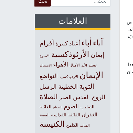
العلامات
لاص
لى
ّ،
آباء
أباء
أفرام
أعياد كبيرة
الأرثوذكسية
إيمان
الأسبوع
الأهواء
ذا
الأمثال
العظيم
الإمساك
الألم
سان
الإيمان
التواضع
الارثوذكسية
التوبة
الخطيئة
الرسل
الصلاة
الروح القدس
الصبر
الصوم
الصليب
العائلة
الصيام
الغفران
الفائقة القداسة
الفصح
الكنيسة
الكاهن
القيامة