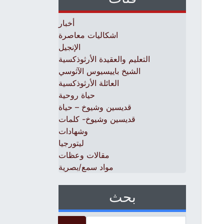
أخبار
اشكاليات معاصرة
الإنجيل
التعليم والعقيدة الأرثوذكسية
الشيخ باييسيوس الآثوسي
العائلة الأرثوذكسية
حياة روحية
قديسين وشيوخ – حياة
قديسين وشيوخ- كلمات
وشهادات
ليتورجيا
مقالات وعظات
مواد سمع/بصرية
بحث
Search for: