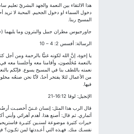
هذا الالتقاء بين النعمة والجهد البشريّ تعليم 
دخول السماء او دخول الجحيم. المحبة لا تريد أ
المسيح ربنا.
جاورجيوس مطران جبيل والبترون وما يليهما (جب
الرسالة: أفسس 2: 4 – 10
يا إخوة، إنَّ الله لكونه غنيًّا بالرحمة ومن أجل كثر
بالنعمة مُخَلَّصون، وأقامنا معه وأجلسنا معه ف
نعمته باللطف بنا في المسيح يسوع. فإنّكم بالنعم
من الأعمال لئلا يفتخر أحدٌ، لأنّا نحن صنعُه مخل
فيها.
الإنجيل: لوقا 16:12-21
قال الرب هذا المثل: إنسان غـنيّ أَخصبـت أرضُ
أثماري. ثم قال: أَصنع هذا. أهدم أهرائي وأبني 
خيرات كثيرة موضوعة لسنـين كثيـرة فاستريحي و
نفسـك منك. فهـذه التي أَعـددتها لمن تكـون؟ فهك