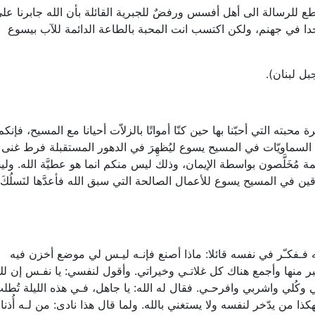
ساطع للرسالة الى أهل أفسس ورفضٌ للجبرية القائلة بأن الله جابرنا عل
حدا في جهنم، ولكن اكتسب انت المحبة بالطاعة الدائمة للآب بيسوع
ل لبنان).
ة محبته التي أحبّنا بها حين كنّا أمواتًا بالزلاّت أحيانا مع المسيح، فإنكم
ي السماويّات في المسيح يسوع ليُظهِرَ في الدهور المستقبلة فرط غنى
ة مُخَلَّصون بواسطة الإيمان، وذلك ليس منكم انما هو عطيَّة الله. ول
وقين في المسيح يسوع للأعمال الصالحة التي سبق الله فأعدَّها لنَسلُكَ
ه فـفكـّر في نفسه قائلا: ماذا أصنع فإنـه ليـس لي موضع أخزن فيه
أكبر منها وأجمع هناك كل غلاتـي وخيراتي. وأقول لنفسي: يا نفـس إن ل
كُلي واشربي وافرحـي. فقال له الله: يا جاهل، فـي هذه الليلة تُطل
ذا من يدّخر لنفسه ولا يستغني بالله. ولما قال هذا نادى: من لـه أُذنا