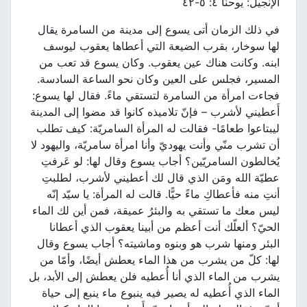
الإنجيل: يوحنّا ٤: ٥-٤٢
في ذلك الزمان أتى يسوع إلى مدينة من السامرة يقال
لها سوخار، بقرب الضيعة التي أعطاها يعقوب ليوسف
ابنه. وكانت هناك عين يعقوب. وكان يسوع قد تعب من
المسير، فجلس على العين وكان نحو الساعة السادسة.
فجاءت امرأة من السامرة لتستقي ماءً. فقال لها يسوع:
أَعطيني لأشرب – فإنّ تلاميذه كانوا قد مضوا إلى المدينة
ليبتاعوا طعامًا- فقالت له المرأة السامريّة: كيف تطلب
أن تشرب منّي وأنت يهوديّ وأنا امرأة سامريّة، واليهود لا
يُخالطون السامريّين؟ أجاب يسوع وقال لها: لو عَرفتِ
عطيّة الله ومَن الذي قال لك أعطيني لأشرب، لطلبتِ
أنتِ منه فأعطاكِ ماءً حيًّا. قالت له المرأة: يا سيّد إنّه
ليس معك ما تستقي به والبئرُ عميقة، فمن أين لك الماء
الحيّ؟ ألعلّك أنت أعظم من أبينا يعقوب الذي أعطانا
البئر ومنها شرب هو وبنوه وماشيته؟ أجاب يسوع وقال
لها: كلّ من يشرب من هذا الماء يعطش أيضًا، وأمّا من
يشرب من الماء الذي أنا أُعطيه فلن يعطش إلى الأبد، بل
الماء الذي أُعطيه له يصير فيه ينبوع ماء ينبع إلى حياة