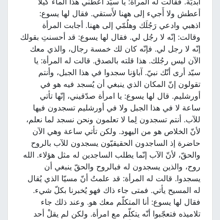
أبديّة. فقالت له المرأة: يا سيّد أَعطني هذا الماء كيلا
أعطش ولا أَجيء إلى ههنا لأَستقي. فقال لها يسوع:
اذهبي وادعي رَجُلَك وهلُمّي إلى ههنا. أجابت المرأة
وقالت: إنّه لا رجُل لي. فقال لها يسوع: قد أحسنتِ بقولك
إنّه لا رجل لي. فإنّه كان لك خمسة رجال، والذي معك
الآن ليس رجُلك. هذا قلته بالصدق. قالت له المرأة: يا
سيّد أرى أنّك نبيّ. آباؤنا سجدوا في هذا الجبل، وأنتم
تقولون إنّ المكان الذي ينبغي أن يُسجد فيه هو في
أورشليم. قال لها يسوع: يا امرأة صدّقيني، إنّها تأتي
ساعة لا في هذا الجبل ولا في أورشليم تسجدون فيها
للآب. أنتم تسجدون لِما لا تعلمون ونحن نسجد لما نعلم،
لأنّ الخلاص هو من اليهود. ولكن تأتي ساعة وهي الآن
حاضرة إذ الساجدون الحقيقيّون يسجدون للآب بالروح
والحقّ، لأنّ الآب إنّما يطلب الساجدين له مثل هؤلاء. الله
روح، والذين يسجدون له فبالروح والحقّ ينبغي أن
يسجدوا. قالت له المرأة: قد علمتُ أنّ مسيّا الذي يُقال
له المسيح يأتي. فمتى جاء ذاك فهو يُخبرنا بكلّ شيء.
فقال لها يسوع: أنا المتكلّم معك هو. وعند ذلك جاء
تلاميذه فتعجّبوا أنّه يتكلّم مع امرأة. ولكن لم يقلْ أحد