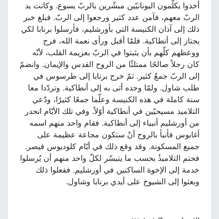
أخذوا يكلّمون اليونانيّين مبشّرين بالربّ يسوع. وكانت يد
الربّ معهم، فآمن عدد كثير ورجعوا إلى الربّ. فبلغ خبر
ذلك إلى آذان الكنيسة التي بأورشليم، فأرسلوا برنابا لكي
يجتاز إلى أنطاكية. فلمّا أقبل ورأى نعمة الله، فرح
ووعظهم كلّهم بأن يثبتوا في الربّ بعزيمة القلب، لأنّه
كان رجلاً صالحًا ممتلئًا من الروح القدس والإيمان. وانضمّ
إلى الربّ جمعٌ كثير. ثمّ خرج برنابا إلى طرسوس في
طلب شاول. ولمّا وجده أتى به إلى أنطاكية. وتردّدا معا
سنة كاملة في هذه الكنيسة وعلّما جمعًا كثيرًا، ودُعي
التلاميذ مسيحيّين في أنطاكية أوّلاً. وفي تلك الأيّام انحدر
من أورشليم أنبياء إلى أنطاكية. فقام واحد منهم اسمه
أغابوس فأنبأ بالروح أنْ ستكون مجاعة عظيمة على
جميع المسكونة. وقد وقع ذلك في أيّام كلوديوس قيصر.
فحتم التلاميذُ بحسب ما يتيسّر لكلّ واحد منهم أن يُرسلوا
خدمة إلى الإخوة الساكنين في أورشليم. ففعلوا ذلك
وبعثوا إلى الشيوخ على أيدي برنابا وشاول.