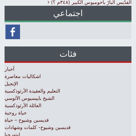
القدّيس البارّ باخوميوس الكبير (٣٤٨م ؟)
اجتماعي
فئات
أخبار
اشكاليات معاصرة
الإنجيل
التعليم والعقيدة الأرثوذكسية
الشيخ باييسيوس الآثوسي
العائلة الأرثوذكسية
حياة روحية
قديسين وشيوخ – حياة
قديسين وشيوخ- كلمات وشهادات
ليتورجيا