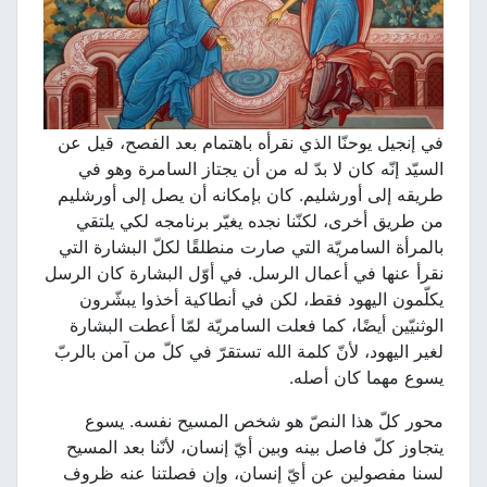
في إنجيل يوحنّا الذي نقرأه باهتمام بعد الفصح، قيل عن
السيّد إنّه كان لا بدّ له من أن يجتاز السامرة وهو في
طريقه إلى أورشليم. كان بإمكانه أن يصل إلى أورشليم
من طريق أخرى، لكنّنا نجده يغيّر برنامجه لكي يلتقي
بالمرأة السامريّة التي صارت منطلقًا لكلّ البشارة التي
نقرأ عنها في أعمال الرسل. في أوّل البشارة كان الرسل
يكلّمون اليهود فقط، لكن في أنطاكية أخذوا يبشّرون
الوثنيّين أيضًا، كما فعلت السامريّة لمّا أعطت البشارة
لغير اليهود، لأنّ كلمة الله تستقرّ في كلّ من آمن بالربّ
يسوع مهما كان أصله.
محور كلّ هذا النصّ هو شخص المسيح نفسه. يسوع
يتجاوز كلّ فاصل بينه وبين أيّ إنسان، لأنّنا بعد المسيح
لسنا مفصولين عن أيّ إنسان، وإن فصلتنا عنه ظروف