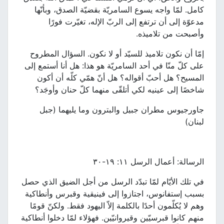
كامل. لمّا واجه يسوع السامريّة بقضيّة الصدق، وبأنّها
مدعوّة إلى أن ترتفع إلى الربّ الإله، تغيّرت فورًا
وأصبحت من تلاميذه.
إمّا أن نكون تلاميذ للسيّد أو لا نكون. السؤال المطروح
على كلّ منّا في أحد السامريّة هو هذا: هل أنا أستمع إلى
المسيح؟ هل أحبّ أقواله؟ هل أنّ همّي كلّه أن أكون
شاخصًا إلى عينيه لكي أتلقّى منهما كلّ حنان وأوجَد؟
جاورجيوس مطران جبيل والبترون وما يليهما (جبل
لبنان)
الرسالة: أعمال الرسل ١١: ١٩-٣٠
في تلك الأيّام لمّا تبدّد الرسل من أجل الضيق الذي حصل
بسبب إستفانوس، اجتازوا إلى فينيقية وقبرس وأنطاكية
وهم لا يُكلّمون أحدًا بالكلمة إلاّ اليهود فقط. ولكنّ قومًا
منهم كانوا قبرسيّين وقيروانيّين. فهؤلاء لمّا دخلوا أنطاكية