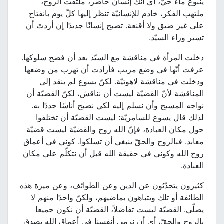
ينبوع ماء حيّ، أي أنّك إنسان حاضر، ملتفت الروح،
ملتهب الفكر، خادم للإنسانيّة تنظر إليها كلّ يوم بانفتاح
على غير ضيق ولا أقنعة. تصبح إنسانًا جديدًا إن أردتَ أن
تسير وراء السيّد.
دخلت المرأة في مناقشة مع السيّد بعد أن فضح سلوكها.
عرفت أنّها في وضع مريب فأرادت أن تهرب من وضعها
ودخلت في مناقشة لاهوتيّة. لكنّ يسوع لم ينقد إلى
المناقشة لأنّ القضيّة ليست أن نناقش، لكنّ القضيّة أن
نواجه المسيح وأن نسلم إليه لكي نصبح أناسًا جددًا به.
لذلك قال يسوع للسامريّة: ليست القضيّة أن تختلفوا
حول مكان العبادة، فإنّ الله روح والقضيّة ليست قضيّة
معابد. فبالروح والحقّ ينبغي أن تسلكوا. كوني في أعماق
روح الله وكوني في حقيقة الله قبل أن نتكلّم على مكان
العبادة.
كثيرون يتحدّثون عن الدين وعن الطوائف، وعن ميزة هذه
الطائفة أو تلك ويتباهون بماضيهم، ولكنّ واحدًا منهم لا
يصلّي. القضيّة ليست تفاضلاً، القضيّة أن نكون جميعا
بالروح والحقّ، أي أن نرمي أنفسنا في أعماق الله بصدق