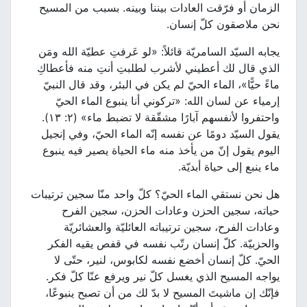
الزمان أو فرّقت العادات بيننا وبينه. بسبب من المسيح
نحن ملاصقون كلّ إنسان.
يجابه السيّد السامريّة قائلاً: «لو عَرفتِ عطيّة الله ومَن
الذي قال لك أعطيني لأشرب لطلبتِ أنتِ منه فأعطاكِ
ماءً حيًّا»، الماء الحيّ لم يكن في البئر، وقد قال النبيّ
إرمياء عن لسان الله: «تركوني أنا ينبوع الماء الحيّ
واحتفروا لأنفسهم آبارًا مشقّقة لا تضبط ماء» (٢: ١٣).
يقول السيّد دومًا عن نفسه إنّه الماء الحيّ، وفي إنجيل
اليوم يقول إنّ من يأخذ منه ماء الحياة يصير فيه ينبوع
ماء ينبع إلى حياة أبديّة.
هل نحن نستقي الماء الحيّ؟ كلّ واحد منّا سجين ترتيبات
حياته، سجين الحزن وعادات الحزن، سجين الفرح
وعادات الفرح، سجين ترتيباته العائليّة والعشائريّة
والحزبيّة. كلّ إنسان رتّب نفسه في قفص يقيه الفكر
الحيّ. كلّ إنسان أخضع نفسه لكابوس، لنير، حتّى لا
يواجه المسيح الذي يغسل كلّ نير ويرفع عنّا كلّ فكر.
فإنّك إن ماشيتَ المسيح لا بدّ لك من أن تصبح ينبوعًا،