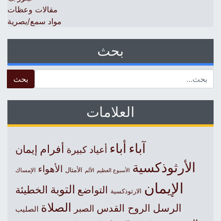
مقالات وعظات
مواد سمع/بصرية
بحث
 for:
العلامات
آباء
أباء
أفرام
إيمان
أعياد كبيرة
الأرثوذكسية
الأهواء
الأمثال
الأسبوع العظيم
الإمساك
الألم
الإيمان
التوبة
التواضع
الخطيئة
الارثوذكسية
الصلاة
الرسل
الروح القدس
الصبر
الصليب