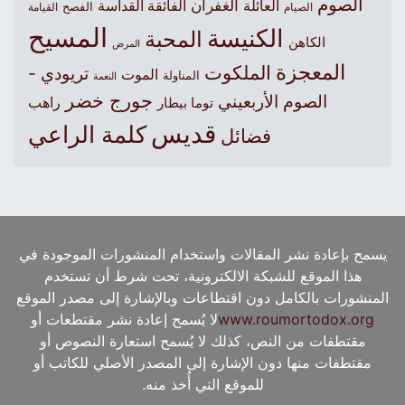
الصوم
الغفران
العائلة
الفائقة القداسة
الصيام
الفصح
القيامة
المسيح
الكنيسة
المحبة
الكاهن
المرض
المعجزة
الملكوت
تريودي -
الموت
المناولة
النعمة
جورج خضر
الصوم الأربعيني
راهب
توما بيطار
قديس
كلمة الراعي
فضائل
يسمح بإعادة نشر المقالات واستخدام المنشورات الموجودة في
هذا الموقع للشبكة الالكترونية، تحت شرط أن تستخدم
المنشورات بالكامل دون اقتطاعات وبالإشارة إلى مصدر الموقع
www.roumortodox.org
لا يُسمح إعادة نشر مقتطعات أو
مقتطفات من النص، كذلك لا يُسمح استعارة النصوص أو
مقتطفات منها دون الإشارة إلى المصدر الأصلي للكاتب أو
للموقع التي أُخذ منه.