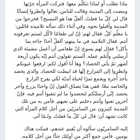
ماذا تطلب أو لماذا تتكلّم معها. فتركت المرأة جرّتها
ومضت إلى المدينة وقالت للناس: تعالوا وانظروا إنسانًا
قال لي كلّ ما فعلتُ. ألعلّ هذا هو المسيح؟ فخرجوا من
المدينة وأَقبلوا نحوه. وفي أثناء ذلك سأله تلاميذه قائلين:
يا معلّم كلْ. فقال لهم: إنّ لي طعامًا لآكُل لستم تعرفونه
أنتم. فقال التلاميذ في ما بينهم: ألعلّ أحدًا جاءه بما
يأكل؟ فقال لهم يسوع: إنّ طعامي أن أعمل مشيئة الذي
أَرسلني وأُتمّم عمله. ألستم تقولون أنتم إنّه يكون أربعة
أشهر ثمّ يأتي الحصاد؟ وها أنا أقول لكم: ارفعوا عيونكم
وانظروا إلى المَزارع إنّها قد ابيضّت للحصاد. والذي يحصد
يأخذ أُجرة ويجمع ثمرًا لحياة أبديّة لكي يفرح الزارع
والحاصد معًا. ففي هذا يَصدُق القول إنّ واحدًا يزرع وآخر
يحصد. إنّي أرسلتُكم لتحصدوا ما لم تتعبوا أنتم فيه. فإنّ
آخرين تعبوا وأنتم دخلتم على تعبهم. فآمن به من تلك
المدينة كثيرون من السامريّين من أجل كلام المرأة التي
كانت تشهد أن: قال لي كلّ ما فعلتُ. ولـمّا أتى
إليه السامريّون سألوه أن يُقيم عندهم، فمكث هناك
يومين. فآمن جمع أكثر من أولئك جدًّا من أجل كلامه.