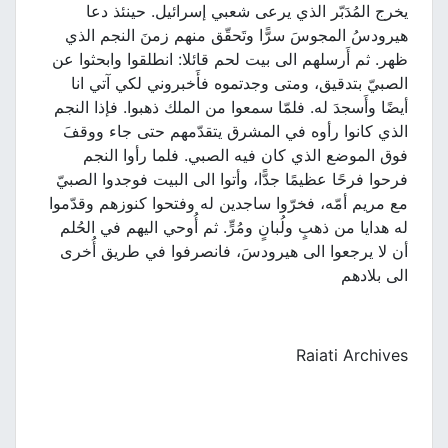
يخرج المُدَبّر الذي يرعى شعبي إسرائيل. حينئذ دعا
هيرودسُ المجوسَ سرًّا وتَحقّق منهم زمنَ النجم الذي
ظهر. ثم أَرسلهم الى بيت لحم قائلا: انطلقوا وابحثوا عن
الصبيّ بتدقيق، ومتى وجدتموه فأَخبروني لكي آتي انا
أيضًا وأَسجدَ له. فلمّا سمعوا من الملك ذهبوا. فإذا النجم
الذي كانوا رأوه في المشرق يتقدّمهم حتى جاء ووقفَ
فوق الموضع الذي كان فيه الصبي. فلما رأوا النجم
فرحوا فرحًا عظيمًا جدًّا، وأتوا الى البيت فوجدوا الصبيّ
مع مريم أمّه، فخرّوا ساجدين له وفتحوا كنوزهم وقدّموا
له هدايا من ذهبٍ ولُبانٍ ومُرٍّ. ثم أُوحي اليهم في الحُلم
أن لا يرجعوا الى هيرودسَ، فانصرفوا في طريق أُخرى
الى بلادهم
Raiati Archives