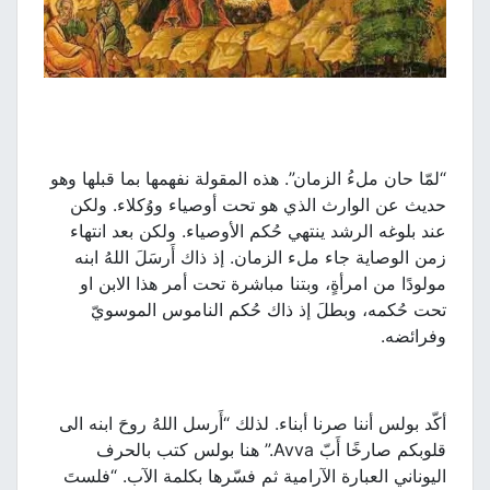
“لمّا حان ملءُ الزمان”. هذه المقولة نفهمها بما قبلها وهو
حديث عن الوارث الذي هو تحت أوصياء ووُكلاء. ولكن
عند بلوغه الرشد ينتهي حُكم الأوصياء. ولكن بعد انتهاء
زمن الوصاية جاء ملء الزمان. إذ ذاك أَرسَلَ اللهُ ابنه
مولودًا من امرأةٍ، وبتنا مباشرة تحت أمر هذا الابن او
تحت حُكمه، وبطلَ إذ ذاك حُكم الناموس الموسويّ
وفرائضه.
أكّد بولس أننا صرنا أبناء. لذلك “أَرسل اللهُ روحَ ابنه الى
قلوبكم صارخًا أَبّ Avva.” هنا بولس كتب بالحرف
اليوناني العبارة الآرامية ثم فسّرها بكلمة الآب. “فلستَ