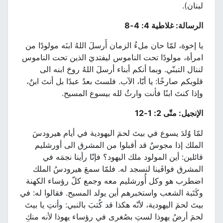
لبنان).
الرسالة: غلاطية 4: 4-8
يا إخوة، لمّا حان ملءُ الزمان أَرسلَ اللهُ ابنَه مولودًا من
امرأة، مولودًا تحت الناموس ليفتديَ الذين تحت الناموس
لننال التبنّي. وبما أنكم أبناء أرسلَ اللهُ روحَ ابنه الى
قلوبكم صارخًا: يا أبّا، الآب. فلستَ بعدُ عبدًا بل أنتَ ابنٌ،
وإذا كنتَ ابنًا فأنت وارثٌ لله بيسوع المسيح.
الإنجيل: متّى 2: 1-12
لمّا وُلدَ يسوع في بيتَ لحمَ اليهودية في أيام هيرودسَ
الملك إذا مجوسٌ قد أقبلوا من المشرق الى أورشليم
قائلين: أين المولود ملك اليهود؟ فإنّا رأينا نجمَه في
المشرق فوافَينا لنسجد له. فلمّا سمعَ هيرودسُ الملك
اضطرب هو وكل أُورشليم معه وجمع كلّ رؤساء الكهنة
وكَتَبة الشعب واستخبرهم أين يولد المسيح. فقالوا له: في
بيتَ لحمَ اليهودية، لأنّه هكذا قد كُتبَ بالنبي: وأنتِ يا بيتَ
لحمَ أرضُ يهوذا لستِ بصُغرى في رؤساء يهوذا لأنه منكِ