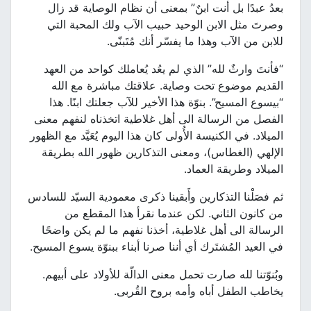
بعدُ عبدًا بل أنت ابنٌ” بمعنى أن نظام الوصاية قد زال
وصرتَ مثل الابن الوحيد حبيب الآب ولك المحبة التي
للابن من الآب وهذا ما يفسّر أنك مُتَبنّى.
“فأنتَ وارثٌ لله” الذي لم يعُد يُعاملك كواحد من العهد
القديم موضوع تحت وصاية. علاقتك مباشرة مع الله
“بيسوع المسيح”. بنوّة هذا الأخير للآب جعلتك ابنًا. هذا
الفصل من الرسالة الى أهل غلاطية اتخذناه لنفهم معنى
الميلاد. في الكنيسة الأُولى كان هذا اليوم يُعَيَّد مع الظهور
الإلهي (الغطاس)، ومعنى التذكارين ظهور الله بطريقة
الميلاد وطريقة العماد.
ثم فصَلْنا التذكارين وأَبقينا ذكرى معمودية السيّد للسادس
من كانون الثاني. لكن عندما نقرأ هذا المقطع من
الرسالة الى أهل غلاطية، أخذنا نفهم ما لم يكن واضحًا
في العيد المُشتَرك أي أننا صرنا أبناء ببنوّة يسوع المسيح.
وبُنوّتنا لله صارت تحمل معنى الدالّة للأولاد على أبيهم.
يخاطب الطفل أباه وأمه بروح القُربى.