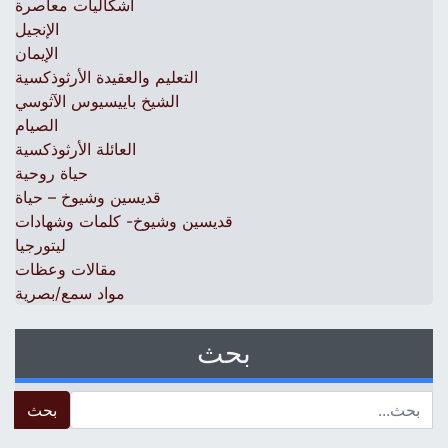
اشكاليات معاصرة
الإنجيل
الإيمان
التعليم والعقيدة الأرثوذكسية
الشيخ باييسيوس الآثوسي
الصيام
العائلة الأرثوذكسية
حياة روحية
قديسين وشيوخ – حياة
قديسين وشيوخ- كلمات وشهادات
ليتورجيا
مقالات وعظات
مواد سمع/بصرية
بحث
 for: