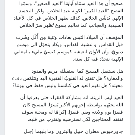
صحيح أن هذا العيد سمّاه آباؤنا “العيد الصغير”، وسمّوا
الفصح “العيد الكبير” لكونه عيد الخلاص. ولكن التجسد
الإلهي يُدشّن الخلاص. كذلك يظهر الخلاص في كل الأعياد
السيدية والعجائب كما تعاليم يسوع تُظهر سرّ الخلاص.
المؤسف أن الميلاد التبس بعادات وثنية مِن أَكْل وشُرب
قبل القداس او عشية القداس، ويكاد يتحوّل الى موسم
دنيويّ، وآن الأوان لنعيشه كموسم كنسيّ مليء بالمعاني
الإلهية نتجدّد فيه كل سنة.
هل نستقبل المسيحَ كما استقبلَتْه مريم والمذود
والمغارة؟ هل تنفتح له القلوبُ الفقيرة اليه ونتلمّس دفء
محبته؟ هل نقيم العيد في كنائسنا وليس فقط في بيوتنا؟
العيد ليس الزينة. انه مشاركة الفقراء حتى يعرفوا أن
الله يحبّهم بواسطة إخوتهم الأكثر يُسرًا. المسيح كان
فقيرًا يوم ولادته وبقي فقيرًا. إكرامًا له ومحبة سوف
نفتقد المحتاجين لكي نسترضيه ونقترب من قلبه.
جاورجيوس مطران جبيل والبترون وما يليهما (جبل