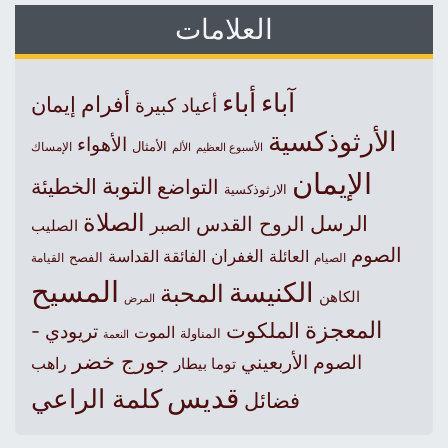
العلامات
آباء
أباء
أفرام
إيمان
أعياد كبيرة
الأرثوذكسية
الأهواء
الأمثال
الأسبوع العظيم
الإمساك
الألم
الإيمان
التوبة
التواضع
الخطيئة
الارثوذكسية
الصلاة
الرسل
الروح القدس
الصبر
الصليب
الصوم
الغفران
العائلة
الفائقة القداسة
الصيام
الفصح
القيامة
المسيح
الكنيسة
المحبة
الكاهن
المرض
المعجزة
الملكوت
تريودي -
الموت
المناولة
النعمة
جورج خضر
الصوم الأربعيني
راهب
توما بيطار
قديس
كلمة الراعي
فضائل