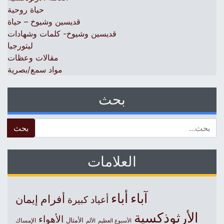
حياة روحية
قديسين وشيوخ – حياة
قديسين وشيوخ- كلمات وشهادات
ليتورجيا
مقالات وعظات
مواد سمع/بصرية
بحث
 for:
العلامات
آباء
أباء
أفرام
إيمان
أعياد كبيرة
الأرثوذكسية
الأهواء
الأمثال
الأسبوع العظيم
الإمساك
الألم