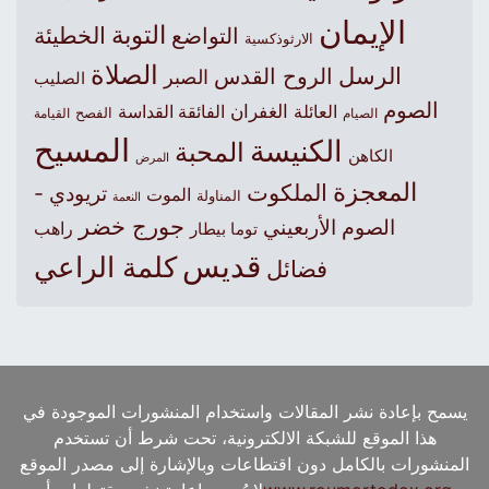
الإيمان
التوبة
التواضع
الخطيئة
الارثوذكسية
الصلاة
الرسل
الروح القدس
الصبر
الصليب
الصوم
الغفران
العائلة
الفائقة القداسة
الصيام
الفصح
القيامة
المسيح
الكنيسة
المحبة
الكاهن
المرض
المعجزة
الملكوت
تريودي -
الموت
المناولة
النعمة
جورج خضر
الصوم الأربعيني
راهب
توما بيطار
قديس
كلمة الراعي
فضائل
يسمح بإعادة نشر المقالات واستخدام المنشورات الموجودة في
هذا الموقع للشبكة الالكترونية، تحت شرط أن تستخدم
المنشورات بالكامل دون اقتطاعات وبالإشارة إلى مصدر الموقع