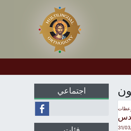
ون
اجتماعي
وعظات
قدس
31/03
فئات