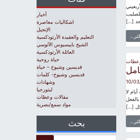
بعيني
للصليب
أخبار
د […]
اشكاليات معاصرة
الإنجيل
كثر…
التعليم والعقيدة الأرثوذكسية
الشيخ باييسيوس الآثوسي
العائلة الأرثوذكسية
حياة روحية
وعظات
قديسين وشيوخ – حياة
امل
قديسين وشيوخ- كلمات
10/03
وشهادات
ليتورجيا
يام لا
مقالات وعظات
بالفعل
مواد سمع/بصرية
كل […]
بحث
كثر…
Search for: