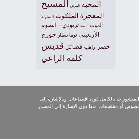
المسيح
المحبة
المرض
المعجزة
الملكوت
المناولة
تريودي - الصوم
الموت
النعمة
جورج
الأربعيني
توما بيطار
قديس
خضر
فضائل
راهب
كلمة الراعي
لمنشورات بالكامل دون اقتطاعات وبالإشارة إلى
لنصوص أو مقتطفات منها دون الإشارة إلى المصدر