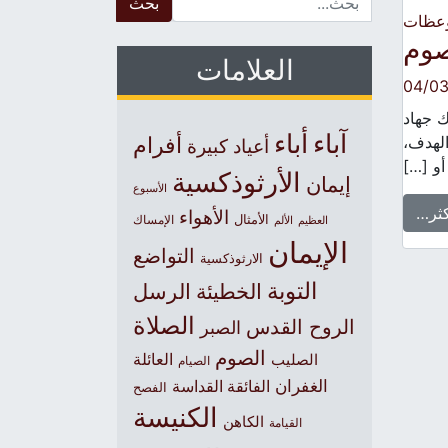
وعظات
صوم
العلامات
04/03
ك جهاد
آباء
أباء
الهدف،
أفرام
أعياد كبيرة
أو […]
الأرثوذكسية
إيمان
الأسبوع
كثر…
الأهواء
الأمثال
العظيم
الإمساك
الألم
الإيمان
التواضع
الارثوذكسية
التوبة
الخطيئة
الرسل
الصلاة
الروح القدس
الصبر
الصوم
الصليب
العائلة
الصيام
الغفران
الفائقة القداسة
الفصح
الكنيسة
الكاهن
القيامة